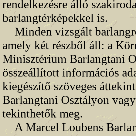
rendelkezésre álló szakirod
barlangtérképekkel is.
Minden vizsgált barlangról 
amely két részből áll: a Kö
Minisztérium Barlangtani Os
összeállított információs ad
kiegészítő szöveges áttekint
Barlangtani Osztályon vag
tekinthetők meg.
A Marcel Loubens Barlang