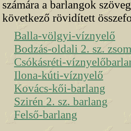
számára a barlangok szövege
következő rövidített összefo
Balla-völgyi-víznyelő
Bodzás-oldali 2. sz. zso
Csókásréti-víznyelőbarla
Ilona-kúti-víznyelő
Kovács-kői-barlang
Szirén 2. sz. barlang
Felső-barlang