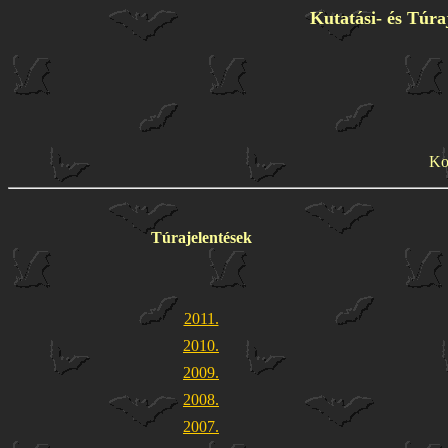
Kutatási- és Túraj
Ko
Túrajelentések
2011.
2010.
2009.
2008.
2007.