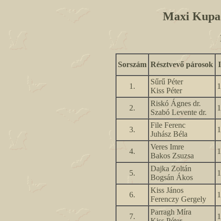
Maxi Kupa -
Sorszám
Résztvevő párosok
Sűrű Péter
1.
1
Kiss Péter
Riskó Ágnes dr.
2.
1
Szabó Levente dr.
File Ferenc
3.
1
Juhász Béla
Veres Imre
4.
1
Bakos Zsuzsa
Dajka Zoltán
5.
1
Bogsán Ákos
Kiss János
6.
1
Ferenczy Gergely
Parragh Míra
7.
1
Kiss Péter