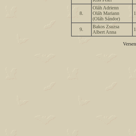
Oláh Adrienn
8.
Oláh Mariann
1
(Oláh Sándor)
Bakos Zsuzsa
9.
1
Albert Anna
Versen