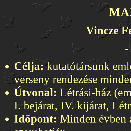
M
A
Vincze F
-
Célja:
kutatótársunk eml
verseny rendezése minde
Útvonal:
Létrási-ház (em
I. bejárat, IV. kijárat, Lé
Időpont:
Minden évben a