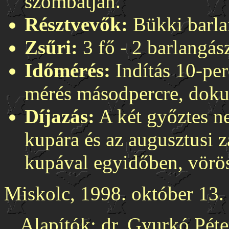
szombatján.
Résztvevők:
Bükki barla
Zsűri:
3 fő - 2 barlangás
Időmérés:
Indítás 10-per
mérés másodpercre, doku
Díjazás:
A két győztes ne
kupára és az augusztusi z
kupával egyidőben, vörösb
Miskolc, 1998. október 13.
Alapítók: dr. Gyurkó Péter