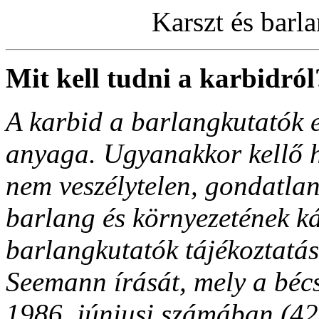
Karszt és barla
Mit kell tudni a karbidról
A karbid a barlangkutatók 
anyaga. Ugyanakkor kellő ho
nem veszélytelen, gondatlan
barlang és környezetének ká
barlangkutatók tájékoztatás
Seemann írását, mely a béc
1986. júniusi számában (42. 