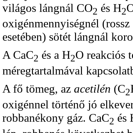
világos lángnál CO
és H
O
2
2
oxigénmennyiségnél (rossz
esetében) sötét lángnál koro
A CaC
és a H
O reakciós 
2
2
méregtartalmával kapcsolat
A fő tömeg, az
acetilén
(C
2
oxigénnel történő jó elkeve
robbanékony gáz. CaC
és 
2