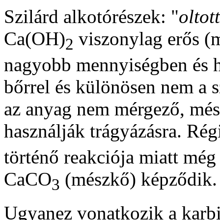
Szilárd alkotórészek: "
oltot
Ca(OH)
viszonylag erős (m
2
nagyobb mennyiségben és h
bőrrel és különösen nem a 
az anyag nem mérgező, mész
használják trágyázásra. Ré
történő reakciója miatt még
CaCO
(mészkő) képződik.
3
Ugyanez vonatkozik a karb