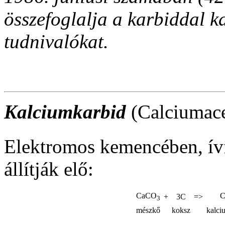
összefoglalja a karbiddal k
tudnivalókat.
Kalciumkarbid
(Calciumace
Elektromos kemencében, ív
állítják elő:
CaCO
C
+
3C
=>
3
mészkő
koksz
kalci