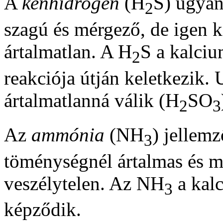
A
kénhidrogén
(H
S) ugyan
2
szagú és mérgező, de igen k
ártalmatlan. A H
S a kalciu
2
reakciója útján keletkezik.
ártalmatlanná válik (H
SO
2
3
Az
ammónia
(NH
) jellem
3
töménységnél ártalmas és m
veszélytelen. Az NH
a kalc
3
képződik.