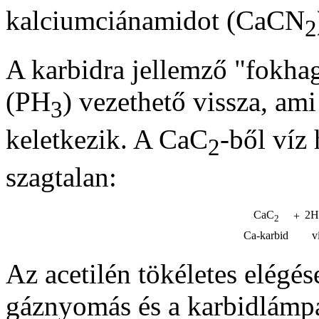
kalciumciánamidot (CaCN
2
A karbidra jellemző "fokha
(PH
) vezethető vissza, am
3
keletkezik. A CaC
-ből víz 
2
szagtalan:
CaC
2H
+
2
Ca-karbid
v
Az acetilén tökéletes elégé
gáznyomás és a karbidlámpa