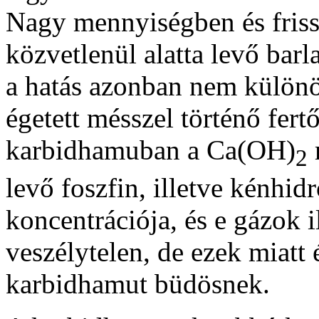
Nagy mennyiségben és frisse
közvetlenül alatta levő barl
a hatás azonban nem különö
égetett mésszel történő fert
karbidhamuban a Ca(OH)
2
levő foszfin, illetve kénhi
koncentrációja, és e gázok 
veszélytelen, de ezek miatt é
karbidhamut büdösnek.