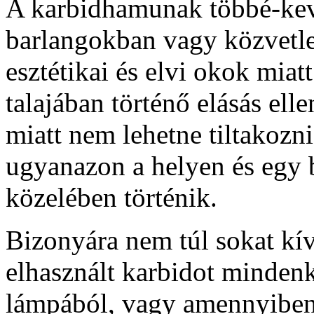
A karbidhamunak többé-kevé
barlangokban vagy közvetle
esztétikai és elvi okok miat
talajában történő elásás ell
miatt nem lehetne tiltakozn
ugyanazon a helyen és egy 
közelében történik.
Bizonyára nem túl sokat kí
elhasznált karbidot mindenk
lámpából, vagy amennyiben 