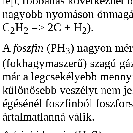
lép, robbanás következhet be
nagyobb nyomáson önmagát
C
H
=> 2C + H
).
2
2
2
A
foszfin
(PH
) nagyon mér
3
(fokhagymaszerű) szagú gáz.
már a legcsekélyebb mennyis
különösebb veszélyt nem jel
égésénél foszfinból foszfors
ártalmatlanná válik.