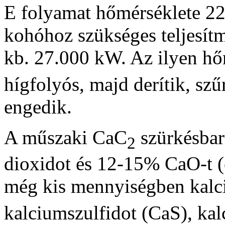
E folyamat hőmérséklete 2
kohóhoz szükséges teljesít
kb. 27.000 kW. Az ilyen hő
hígfolyós, majd derítik, szű
engedik.
A műszaki CaC
szürkésbar
2
dioxidot és 12-15% CaO-t (é
még kis mennyiségben kalc
kalciumszulfidot (CaS), kal