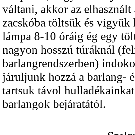
váltani, akkor az elhasznál
zacskóba töltsük és vigyük 
lámpa 8-10 óráig ég egy tölt
nagyon hosszú túráknál (fe
barlangrendszerben) indokol
járuljunk hozzá a barlang- 
tartsuk távol hulladékainkat,
barlangok bejáratától.