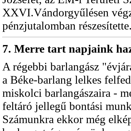
XXVI.Vándorgyűlésen végz
pénzjutalomban részesítette
7. Merre tart napjaink ha
A régebbi barlangász "évjá
a Béke-barlang lelkes felfe
miskolci barlangászaira - m
feltáró jellegű bontási mun
Számunkra ekkor még elképz