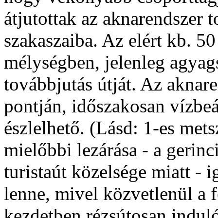
átjutottak az aknarendszer 
szakaszaiba. Az elért kb. 50
mélységben, jelenleg agyags
továbbjutás útját. Az aknar
pontján, időszakosan vízbe
észlelhető. (Lásd: 1-es mets
mielőbbi lezárása - a gerinci
turistaút közelsége miatt - 
lenne, mivel közvetlenül a f
kezdetben rézsútosan indul