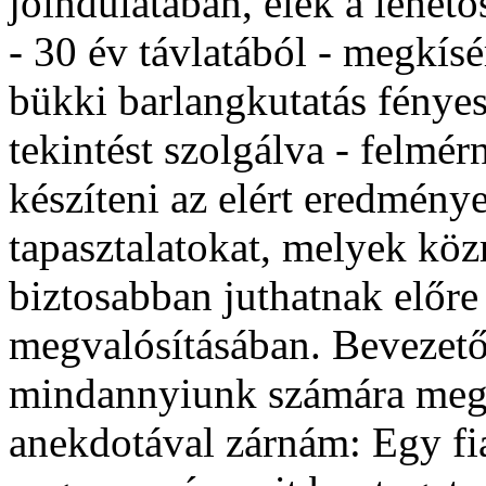
jóindulatában, élek a lehet
- 30 év távlatából - megkísér
bükki barlangkutatás fényes
tekintést szolgálva - felmér
készíteni az elért eredménye
tapasztalatokat, melyek kö
biztosabban juthatnak előre 
megvalósításában. Bevezető 
mindannyiunk számára megs
anekdotával zárnám: Egy fia