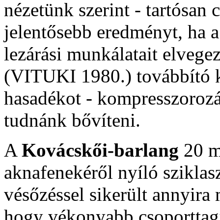
nézetünk szerint - tartósan
jelentősebb eredményt, ha a
lezárási munkálatait elvege
(VITUKI 1980.) továbbító 
hasadékot - kompresszorozás
tudnánk bővíteni.
A
Kovácskői-barlang
20 m
aknafenekéről nyíló sziklas
vésőzéssel sikerült annyir
hogy vékonyabb csoporttag