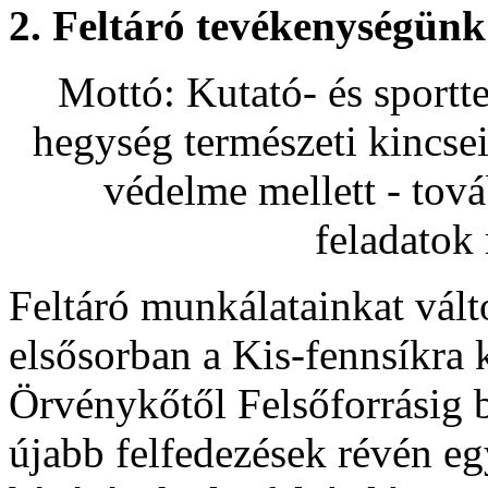
2. Feltáró tevékenységünk
Mottó: Kutató- és sportt
hegység természeti kincse
védelme mellett - tová
feladatok
Feltáró munkálatainkat vált
elsősorban a Kis-fennsíkra 
Örvénykőtől Felsőforrásig b
újabb felfedezések révén eg