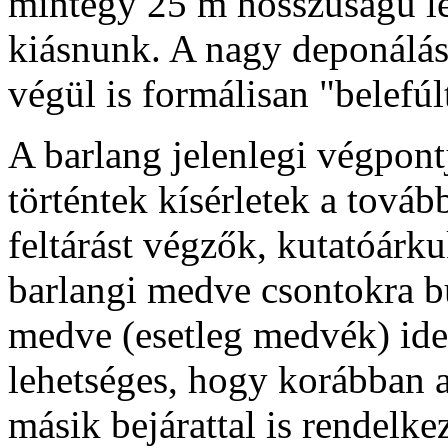
mintegy 25 m hosszúságú lej
kiásnunk. A nagy deponálás
végül is formálisan "belefú
A barlang jelenlegi végpont
történtek kísérletek a továb
feltárást végzők, kutatóárk
barlangi medve csontokra b
medve (esetleg medvék) ide
lehetséges, hogy korábban a
másik bejárattal is rendelkezh