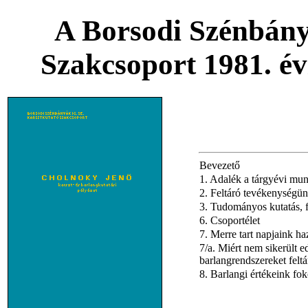
A Borsodi Szénbány
Szakcsoport 1981. é
Bevezető
1. Adalék a tárgyévi mun
2. Feltáró tevékenységün
3. Tudományos kutatás, f
6. Csoportélet
7. Merre tart napjaink ha
7/a. Miért nem sikerült 
barlangrendszereket feltá
8. Barlangi értékeink f