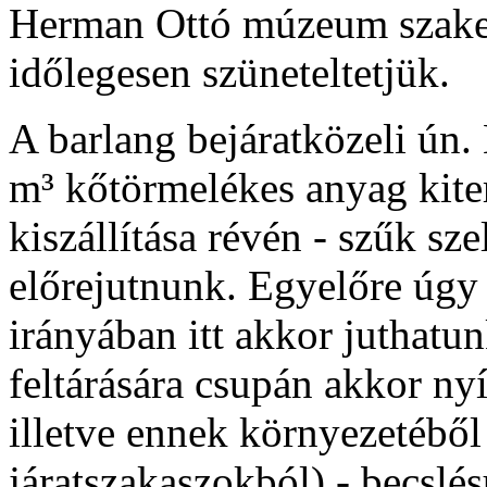
Herman Ottó múzeum szake
időlegesen szüneteltetjük.
A barlang bejáratközeli ún
m³ kőtörmelékes anyag kiter
kiszállítása révén - szűk sz
előrejutnunk. Egyelőre úgy 
irányában itt akkor juthatun
feltárására csupán akkor nyí
illetve ennek környezetéből 
járatszakaszokból) - becslé