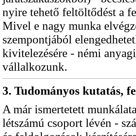
nyire tehető feltöltődést a f
Mivel e nagy munka elvégzé
szempontjából elengedhetetl
kivitelezésére - némi anyagi
vállalkozunk.
3. Tudományos kutatás, fe
A már ismertetett munkálat
létszámú csoport lévén - s