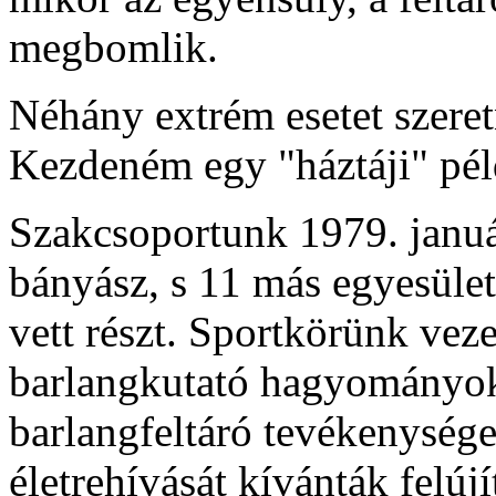
megbomlik.
Néhány extrém esetet szeret
Kezdeném egy "háztáji" pél
Szakcsoportunk 1979. január
bányász, s 11 más egyesületb
vett részt. Sportkörünk veze
barlangkutató hagyományok 
barlangfeltáró tevékenysége
életrehívását kívánták felújí