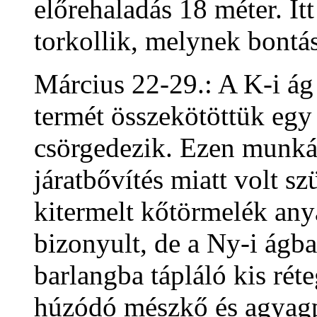
előrehaladás 18 méter. It
torkollik, melynek bontás
Március 22-29.: A K-i ág
termét összekötöttük egy 
csörgedezik. Ezen munkár
járatbővítés miatt volt s
kitermelt kőtörmelék an
bizonyult, de a Ny-i ágba
barlangba tápláló kis réte
húzódó mészkő és agyagp