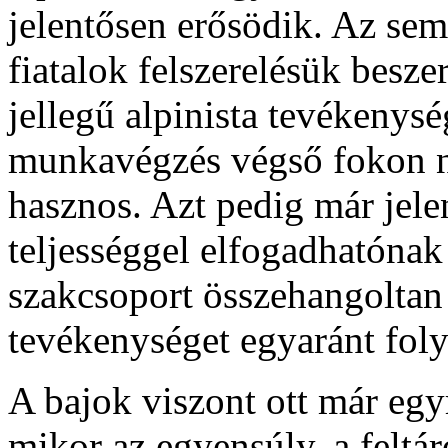
jelentősen erősödik. Az se
fiatalok felszerelésük besze
jellegű alpinista tevékenysé
munkavégzés végső fokon n
hasznos. Azt pedig már jel
teljességgel elfogadhatónak 
szakcsoport összehangoltan 
tevékenységet egyaránt foly
A bajok viszont ott már eg
mikor az egyensúly, a feltá