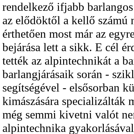
rendelkező ifjabb barlangos
az elődöktől a kellő számú 
érthetően most már az egyr
bejárása lett a sikk. E cél
tették az alpintechnikát a b
barlangjárásaik során - szik
segítségével - elsősorban k
kimászására specializálták
még semmi kivetni valót nem
alpintechnika gyakorlásával