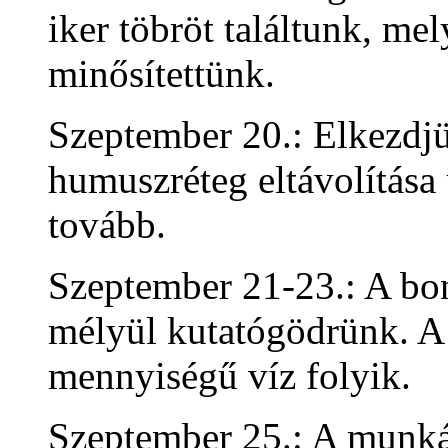
iker töbröt találtunk, me
minősítettünk.
Szeptember 20.: Elkezdjü
humuszréteg eltávolítása
tovább.
Szeptember 21-23.: A bon
mélyül kutatógödrünk. A t
mennyiségű víz folyik.
Szeptember 25.: A munká