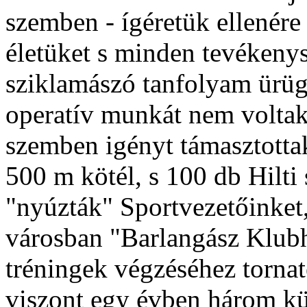
szemben - ígéretük ellenére
életüket s minden tevékeny
sziklamászó tanfolyam ürü
operatív munkát nem voltak
szemben igényt támasztottak:
500 m kötél, s 100 db Hilti 
"nyúzták" Sportvezetőinket,
városban "Barlangász Klubh
tréningek végzéséhez torna
viszont egy évben három kül