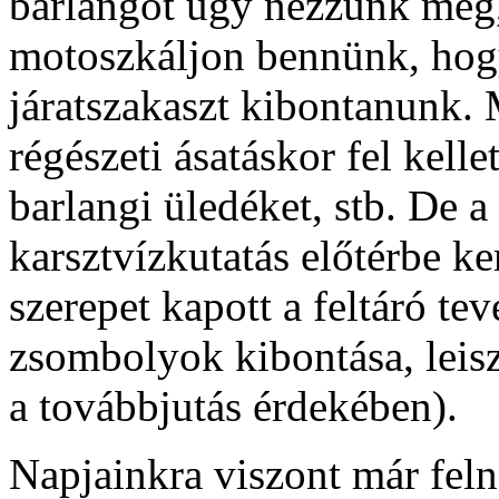
barlangot úgy nézzünk meg,
motoszkáljon bennünk, hogy
járatszakaszt kibontanunk. 
régészeti ásatáskor fel kelle
barlangi üledéket, stb. De a
karsztvízkutatás előtérbe ke
szerepet kapott a feltáró te
zsombolyok kibontása, leisza
a továbbjutás érdekében).
Napjainkra viszont már feln