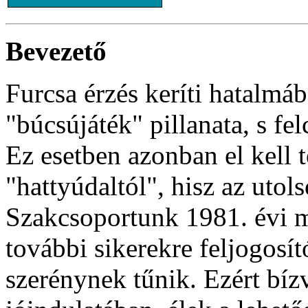
Bevezető
Furcsa érzés keríti hatalmá
"búcsújáték" pillanata, s f
Ez esetben azonban el kell
"hattyúdaltól", hisz az utol
Szakcsoportunk 1981. évi m
további sikerekre feljogosít
szerénynek tűnik. Ezért bíz