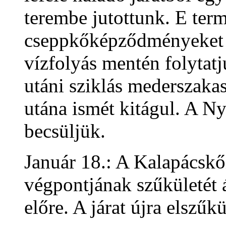
terembe jutottunk. E te
cseppkőképződményeket is
vízfolyás mentén folytatj
utáni sziklás mederszaka
utána ismét kitágul. A N
becsüljük.
Január 18.: A Kalapácskői
végpontjának szűkületét 
előre. A járat újra elszűk