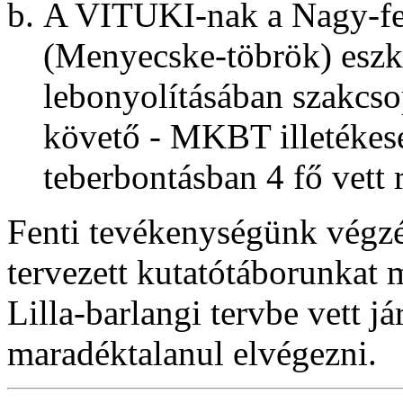
A VITUKI-nak a Nagy-fe
(Menyecske-töbrök) eszk
lebonyolításában szakcsop
követő - MKBT illetékese
teberbontásban 4 fő vett r
Fenti tevékenységünk végzés
tervezett kutatótáborunkat m
Lilla-barlangi tervbe vett j
maradéktalanul elvégezni.