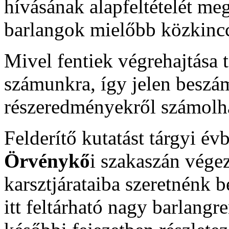
hívásának alapfeltételét meg
barlangok mielőbb közkincc
Mivel fentiek végrehajtása t
számunkra, így jelen besz
részeredményekről számolh
Felderítő kutatást tárgyi é
Örvénykő
i szakaszán vége
karsztjárataiba szeretnénk b
itt feltárható nagy barlangr