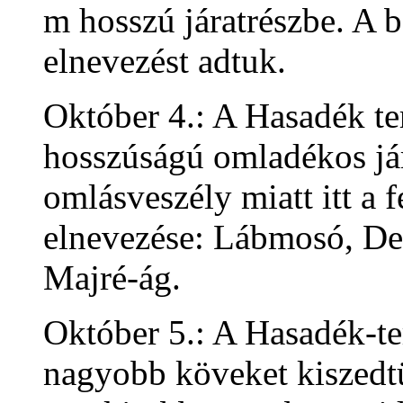
m hosszú járatrészbe. A 
elnevezést adtuk.
Október 4.: A Hasadék t
hosszúságú omladékos jár
omlásveszély miatt itt a f
elnevezése: Lábmosó, De
Majré-ág.
Október 5.: A Hasadék-te
nagyobb köveket kiszedtü