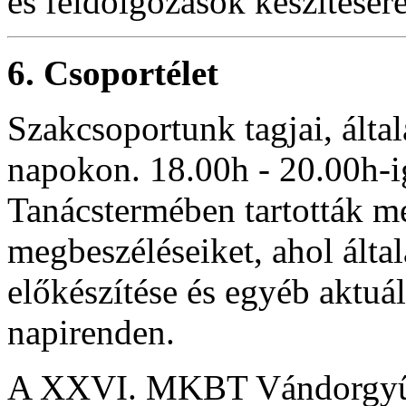
és feldolgozások készítésér
6. Csoportélet
Szakcsoportunk tagjai, álta
napokon. 18.00h - 20.00h-i
Tanácstermében tartották m
megbeszéléseiket, ahol álta
előkészítése és egyéb aktuál
napirenden.
A XXVI. MKBT Vándorgyűlés