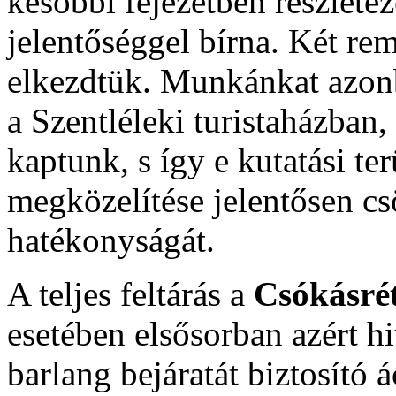
későbbi fejezetben részletez
jelentőséggel bírna. Két re
elkezdtük. Munkánkat azon
a Szentléleki turistaházban,
kaptunk, s így e kutatási te
megközelítése jelentősen c
hatékonyságát.
A teljes feltárás a
Csókásrét
esetében elsősorban azért h
barlang bejáratát biztosító á