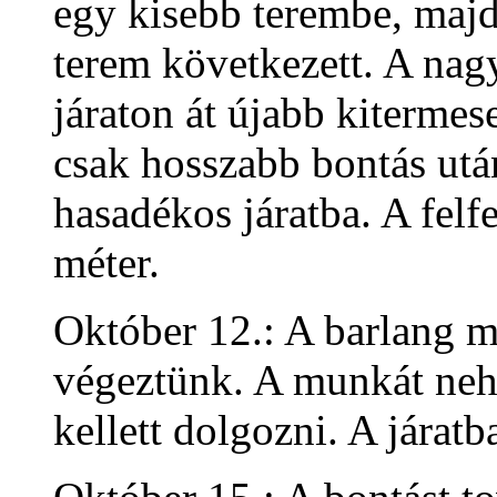
egy kisebb terembe, maj
terem következett. A nag
járaton át újabb kiterme
csak hosszabb bontás utá
hasadékos járatba. A felf
méter.
Október 12.: A barlang m
végeztünk. A munkát nehe
kellett dolgozni. A járatb