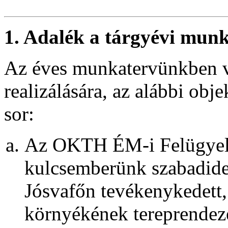
1. Adalék a tárgyévi munk
Az éves munkatervünkben vál
realizálására, az alábbi obj
sor:
Az OKTH ÉM-i Felügyelő
kulcsemberünk szabadidejé
Jósvafőn tevékenykedett,
környékének tereprendezé