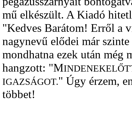
pegazusszárnyait bontogatva
mű elkészült. A Kiadó hitet
"Kedves Barátom! Erről a v
nagynevű elődei már szinte
mondhatna ezek után még ma
hangzott: "M
INDENEKELŐTT
" Úgy érzem, e
IGAZSÁGOT.
többet!