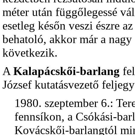
méter után függőlegessé váli
esetleg későn veszi észre az 
behatoló, akkor már a nag
következik.
A
Kalapácskői-barlang
fel
József kutatásvezető feljegy
1980. szeptember 6.: Ter
fennsíkon, a Csókási-barl
Kovácskői-barlangtól mi