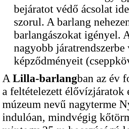
bejáratot védő ácsolat id
szorul. A barlang nehezen 
barlangászokat igényel. A
nagyobb járatrendszerbe 
képződményeit (cseppköv
A
Lilla-barlang
ban az év f
a feltételezett élővízjáratok
múzeum nevű nagyterme Ny-
indulóan, mindvégig kőtör