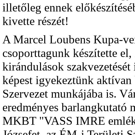
illetőleg ennek előkészítés
kivette részét!
A Marcel Loubens Kupa-vers
csoporttagunk készítette el,
kirándulások szakvezetését 
képest igyekeztünk aktívan
Szervezet munkájába is. Vár
eredményes barlangkutató m
MKBT "VASS IMRE emlékére
Józsefet, az ÉM-i Területi S