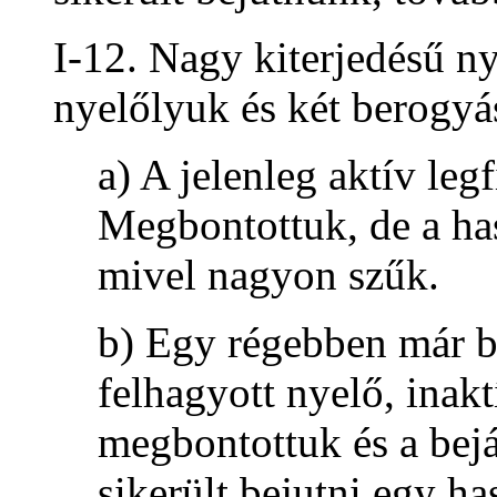
I-12. Nagy kiterjedésű n
nyelőlyuk és két berogyás
a) A jelenleg aktív leg
Megbontottuk, de a has
mivel nagyon szűk.
b) Egy régebben már b
felhagyott nyelő, inakt
megbontottuk és a bejá
sikerült bejutni egy h