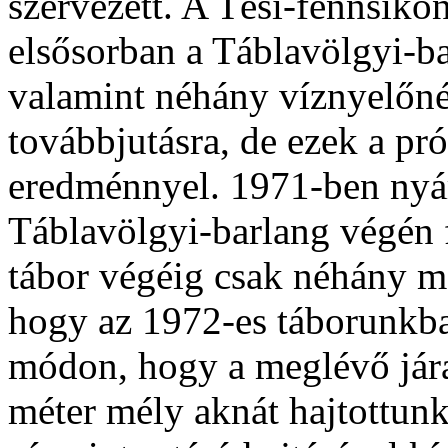
szervezett. A Tési-fennsíkon
elsősorban a Táblavölgyi-ba
valamint néhány víznyelőnél 
továbbjutásra, de ezek a pr
eredménnyel. 1971-ben nyá
Táblavölgyi-barlang végén 
tábor végéig csak néhány mé
hogy az 1972-es táborunkba
módon, hogy a meglévő jára
méter mély aknát hajtottunk