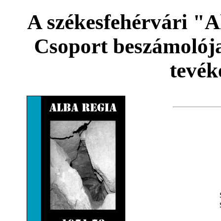
A székesfehérvári "
Csoport beszámolója
tevék