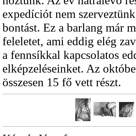
hoztunk. Az év hátralévő r
expedíciót nem szerveztünk,
bontást. Ez a barlang már m
feleletet, ami eddig elég za
a fennsíkkal kapcsolatos ed
elképzeléseinket. Az októbe
összesen 15 fő vett részt.