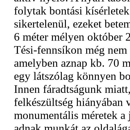
folytak bontási kísérlete
sikertelenül, ezeket bet
6 méter mélyen október 21
Tési-fennsíkon még nem l
amelyben aznap kb. 70 mét
egy látszólag könnyen bo
Innen fáradtságunk miatt, 
felkészültség hiányában v
monumentális méretek a j
adnak munkát az oldalága