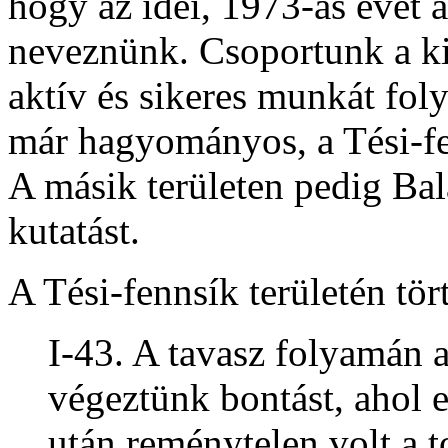
hogy az idei, 1973-as évet a
neveznünk. Csoportunk a kis
aktív és sikeres munkát foly
már hagyományos, a Tési-fe
A másik területen pedig Bal
kutatást.
A Tési-fennsík területén tört
I-43. A tavasz folyamán 
végeztünk bontást, ahol 
után reménytelen volt a t