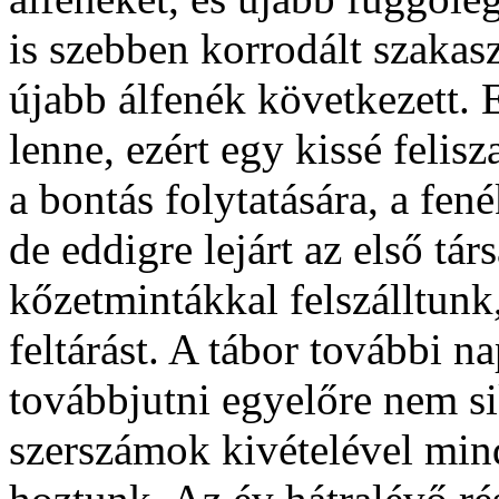
is szebben korrodált szakasz
újabb álfenék következett. 
lenne, ezért egy kissé felis
a bontás folytatására, a fen
de eddigre lejárt az első tá
kőzetmintákkal felszálltunk,
feltárást. A tábor további na
továbbjutni egyelőre nem si
szerszámok kivételével minde