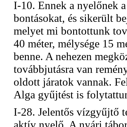
I-10. Ennek a nyelőnek a 
bontásokat, és sikerült be
melyet mi bontottunk tov
40 méter, mélysége 15 mé
benne. A nehezen megköz
továbbjutásra van remény
oldott járatok vannak. Fe
Alga gyűjtést is folytattu
I-28. Jelentős vízgyűjtő t
aktív nyelő. A nyári tábo