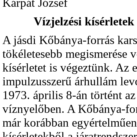
Kárpát József
Vízjelzési kísérlete
A jásdi Kőbánya-forrás kar
tökéletesebb megismerése vé
kísérletet is végeztünk. Az e
impulzusszerű árhullám lev
1973. április 8-án történt a
víznyelőben. A Kőbánya-forr
már korábban egyértelműen 
kísérletekből a járatrendsze