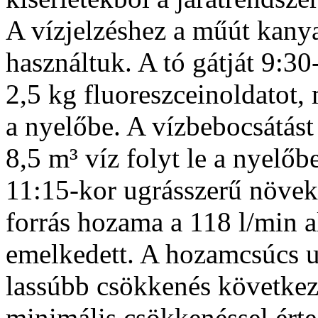
A vízjelzéshez a műút kanya
használtuk. A tó gátját 9:3
2,5 kg fluoreszceinoldatot,
a nyelőbe. A vízbebocsátást
8,5 m³ víz folyt le a nyel
11:15-kor ugrásszerű növeke
forrás hozama a 118 l/min 
emelkedett. A hozamcsúcs u
lassúbb csökkenés következ
minimális csökkenéssel érte