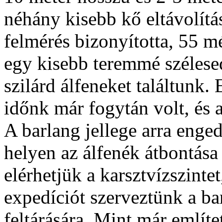
néhány kisebb kő eltávolítá
felmérés bizonyította, 55 m
egy kisebb teremmé szélese
szilárd álfeneket találtunk
időnk már fogytán volt, és a
A barlang jellege arra enged
helyen az álfenék átbontása
elérhetjük a karsztvízszintet
expedíciót szerveztünk a ba
feltárására. Mint már említe