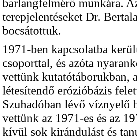
barlangfelmérő munkára. Az
terepjelentéseket Dr. Berta
bocsátottuk.
1971-ben kapcsolatba kerül
csoporttal, és azóta nyaran
vettünk kutatótáborukban, a
létesítendő erózióbázis felet
Szuhadóban lévő víznyelő 
vettünk az 1971-es és az 1
kívül sok kirándulást és ta