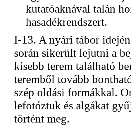
kutatóaknával talán ho
hasadékrendszert.
I-13. A nyári tábor idej
során sikerült lejutni a b
kisebb terem található b
teremből tovább bonthat
szép oldási formákkal. O
lefotóztuk és algákat gy
történt meg.