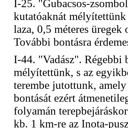
I-25. "Gubacsos-zsombo
kutatóaknát mélyítettünk 
laza, 0,5 méteres üregek
További bontásra érdeme
I-44. "Vadász". Régebbi b
mélyítettünk, s az egyik
terembe jutottunk, amely 
bontását ezért átmenetile
folyamán terepbejáráskor
kb. 1 km-re az Inota-pusz