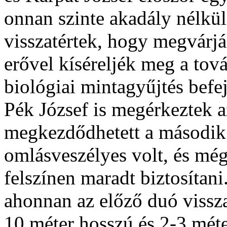
onnan szinte akadály nélkül
visszatértek, hogy megvárják
erővel kíséreljék meg a tová
biológiai mintagyűjtés befe
Pék József is megérkeztek 
megkezdődhetett a második l
omlásveszélyes volt, és még
felszínen maradt biztosítan
ahonnan az előző duó vissza
10 méter hosszú és 2-3 méte