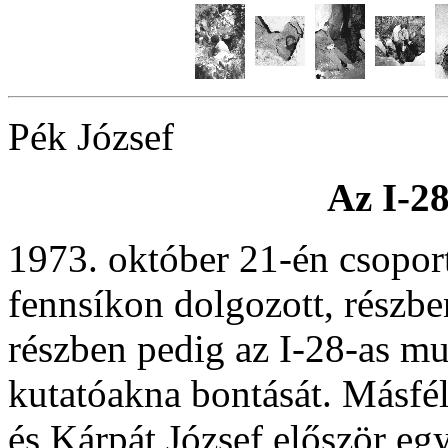
Pék József
Az I-28
1973. október 21-én csopor
fennsíkon dolgozott, részbe
részben pedig az I-28-as mu
kutatóakna bontását. Másfél
és Kárpát József először eg