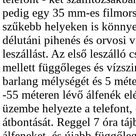
pedig egy 35 mm-es filmorsó
szűkebb helyeken is könnyen
délutáni pihenés és orvosi 
leszállást. Az első leszálló c
mellett függőleges és vízsz
barlang mélységét és 5 méter
-55 méteren lévő álfenék elé
üzembe helyezte a telefont, 
átbontását. Reggel 7 óra táj
álfeneket, és újabb függőle