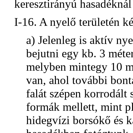
keresztirányú hasadéknál
I-16. A nyelő területén k
a) Jelenleg is aktív ny
bejutni egy kb. 3 méte
melyben mintegy 10 mé
van, ahol további bont
falát szépen korrodált 
formák mellett, mint pl
hidegvízi borsókő és k