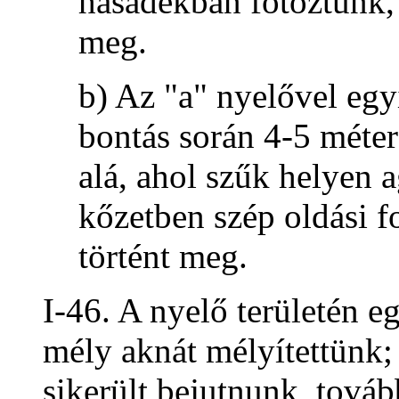
hasadékban fotóztunk,
meg.
b) Az "a" nyelővel eg
bontás során 4-5 méter
alá, ahol szűk helyen a
kőzetben szép oldási 
történt meg.
I-46. A nyelő területén e
mély aknát mélyítettünk
sikerült bejutnunk, továb