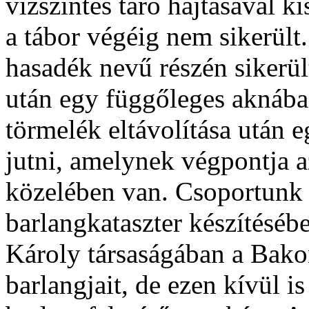
vízszintes táró hajtásával k
a tábor végéig nem sikerült
hasadék nevű részén sikerül
után egy függőleges aknába
törmelék eltávolítása után
jutni, amelynek végpontja az
közelében van. Csoportunk r
barlangkataszter készítésébe
Károly társaságában a Bako
barlangjait, de ezen kívül i