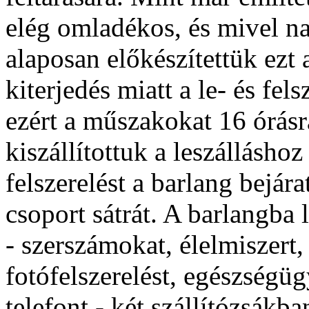
elég omladékos, és mivel n
alaposan előkészítettük ezt a
kiterjedés miatt a le- és fel
ezért a műszakokat 16 órásr
kiszállítottuk a leszállásho
felszerelést a barlang bejárat
csoport sátrát. A barlangba l
- szerszámokat, élelmiszert,
fotófelszerelést, egészségüg
telefont - két szállítózsákba