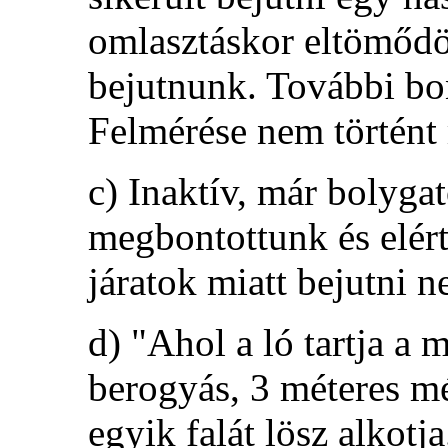
omlasztáskor eltömődöt
bejutnunk. További bo
Felmérése nem történt
c) Inaktív, már bolygat
megbontottunk és elért
járatok miatt bejutni n
d) "Ahol a ló tartja a 
berogyás, 3 méteres mél
egyik falát lösz alkotj