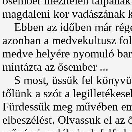
ősember mezítelen talpána
magdaleni kor vadászának ki
Ebben az időben már régen
azonban a medvekultusz foly
medve helyére nyomuló bar
mintázta az ősember ...
S most, üssük fel könyvün
tőlünk a szót a legilletékes
Fürdessük meg művében emlé
elbeszélést. Olvassuk el az