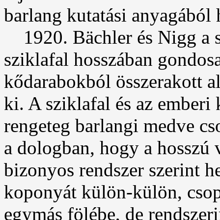
barlang kutatási anyagából h
1920. Bächler és Nigg a s
sziklafal hosszában gondosa
kődarabokból összerakott al
ki. A sziklafal és az emberi
rengeteg barlangi medve cs
a dologban, hogy a hosszú 
bizonyos rendszer szerint 
koponyát külön-külön, cso
egymás fölébe, de rendszeri