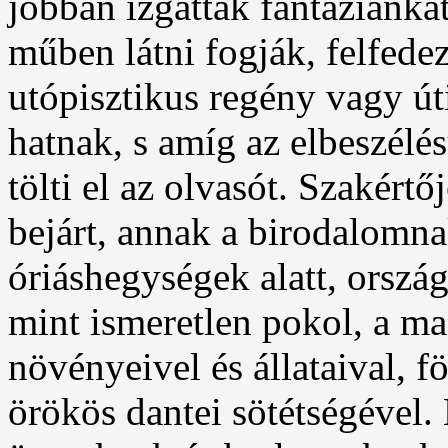
jobban izgatták fantáziánka
műben látni fogják, felfedez
utópisztikus regény vagy út
hatnak, s amíg az elbeszélés
tölti el az olvasót. Szakért
bejárt, annak a birodalomn
óriáshegységek alatt, ország
mint ismeretlen pokol, a ma
növényeivel és állataival, f
örökös dantei sötétségével. 