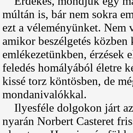
Érdekes, mondjuk egy más
múltán is, bár nem sokra em
ezt a véleményünket. Nem v
amikor beszélgetés közben 
emlékezetünkben, érzések e
feledés homályából életre ké
kissé torz köntösben, de m
mondanivalókkal.
Ilyesféle dolgokon járt az
nyarán Norbert Casteret fris