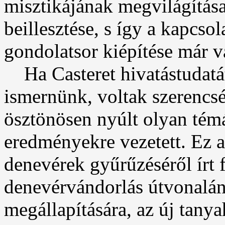
misztikájának megvilágítása
beillesztése, s így a kapcs
gondolatsor kiépítése már v
Ha Casteret hivatástudatát 
ismernünk, voltak szerencsé
ösztönösen nyúlt olyan té
eredményekre vezetett. Ez a
denevérek gyűrűzéséről írt 
denevérvándorlás útvonalán
megállapítására, az új tanya