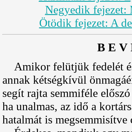
Negyedik fejezet: 
Ötödik fejezet: A d
B E V 
Amikor felütjük fedelét é
annak kétségkívül önmagáért
segít rajta semmiféle előszó
ha unalmas, az idő a kortár
hatalmát is megsemmisítve cs