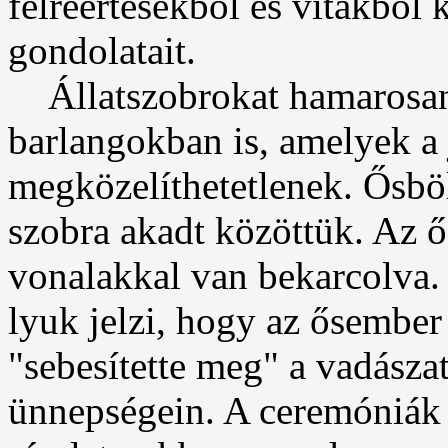
félreértésekből és vitákból
gondolatait.
Állatszobrokat hamarosan 
barlangokban is, amelyek a 
megközelíthetetlenek. Ősböl
szobra akadt közöttük. Az ő
vonalakkal van bekarcolva.
lyuk jelzi, hogy az ősember 
"sebesítette meg" a vadásza
ünnepségein. A ceremóniák 