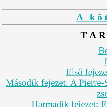
A k ö t
T A R
Be
Első fejez
Második fejezet: A Pierre-
zs
Harmadik fejezet: E