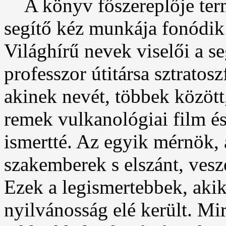
A könyv főszereplője term
segítő kéz munkája fonódik 
Világhírű nevek viselői a s
professzor útitársa sztratosz
akinek nevét, többek között
remek vulkanológiai film és
ismertté. Az egyik mérnök,
szakemberek s elszánt, vesz
Ezek a legismertebbek, aki
nyilvánosság elé került. Mi