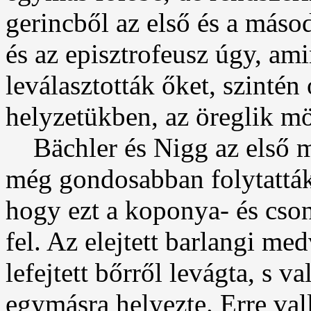
gerincből az első és a másod
és az episztrofeusz úgy, ami
leválasztották őket, szintén
helyzetükben, az öreglik mö
Bächler és Nigg az első me
még gondosabban folytatták 
hogy ezt a koponya- és cso
fel. Az elejtett barlangi me
lefejtett bőrről levágta, s 
egymásra helyezte. Erre val