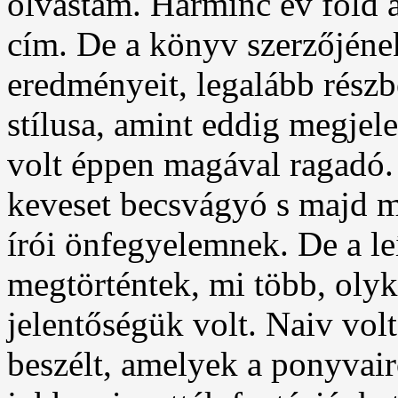
olvastam. Harminc év föld al
cím. De a könyv szerzőjének
eredményeit, legalább részb
stílusa, amint eddig megjel
volt éppen magával ragadó.
keveset becsvágyó s majd mi
írói önfegyelemnek. De a le
megtörténtek, mi több, olyk
jelentőségük volt. Naiv vol
beszélt, amelyek a ponyvair