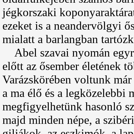
jégkorszaki koponyaraktárat
ezeket is a neandervölgyi 
mialatt a barlangban tartózk
Abel szavai nyomán egyre
előtt az ősember életének tö
Varázskörében voltunk már
a ma élő és a legközelebbi m
megfigyelhetünk hasonló sze
majd minden népe, a szibéria
giljákok, az eszkimók, a lap