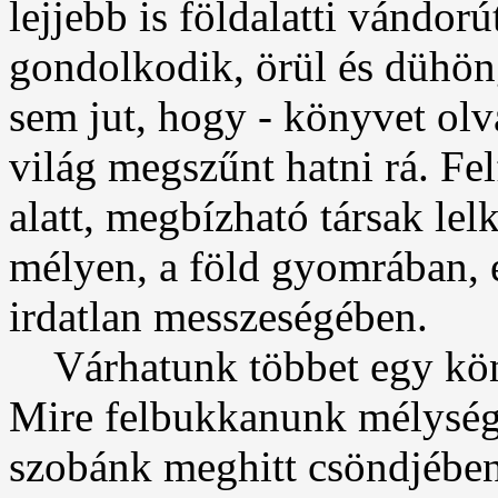
lejjebb is földalatti vándor
gondolkodik, örül és dühöng
sem jut, hogy - könyvet olva
világ megszűnt hatni rá. Fe
alatt, megbízható társak lel
mélyen, a föld gyomrában, e
irdatlan messzeségében.
Várhatunk többet egy köny
Mire felbukkanunk mélysége
szobánk meghitt csöndjében