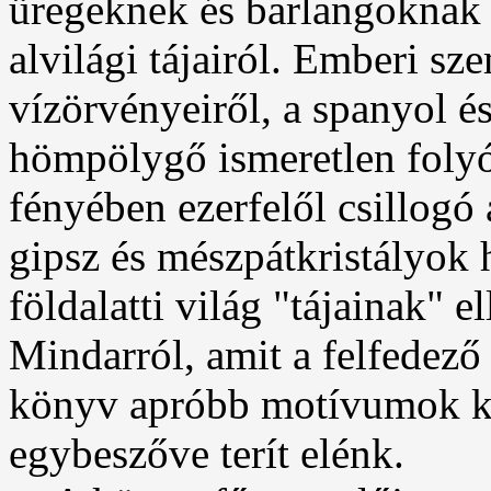
üregeknek és barlangoknak 
alvilági tájairól. Emberi sz
vízörvényeiről, a spanyol és
hömpölygő ismeretlen folyó
fényében ezerfelől csillogó 
gipsz és mészpátkristályok ha
földalatti világ "tájainak" e
Mindarról, amit a felfedező 
könyv apróbb motívumok k
egybeszőve terít elénk.