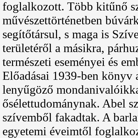
foglalkozott. Több kitűnő s
művészettörténetben búvárk
segítőtársul, s maga is Szí
területéről a másikra, párh
természeti eseményei és emb
Előadásai 1939-ben könyv al
lenyűgöző mondanivalóikkal
ősélettudománynak. Abel sza
szívemből fakadtak. A barla
egyetemi éveimtől foglalko