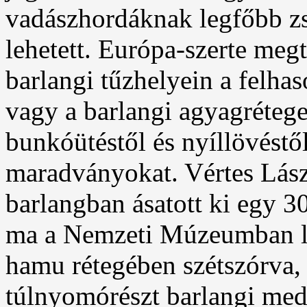
vadászhordáknak legfőbb zs
lehetett. Európa-szerte meg
barlangi tűzhelyein a felha
vagy a barlangi agyagrétege
bunkóütéstől és nyíllövéstő
maradványokat. Vértes Lász
barlangban ásatott ki egy 3
ma a Nemzeti Múzeumban lá
hamu rétegében szétszórva,
túlnyomórészt barlangi me