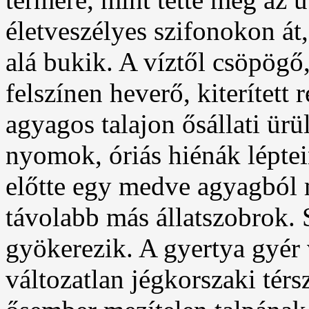
életveszélyes szifonokon át
alá bukik. A víztől csöpögő
felszínen heverő, kiterített
agyagos talajon ősállati ü
nyomok, óriás hiénák léptei
előtte egy medve agyagból 
távolabb más állatszobrok. 
gyökerezik. A gyertya gyér 
változatlan jégkorszaki térs