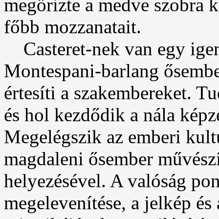
megőrizte a medve szobra kö
főbb mozzanatait.
Casteret-nek van egy igen
Montespani-barlang ősember
értesíti a szakembereket. Tu
és hol kezdődik a nála képz
Megelégszik az emberi kultú
magdaleni ősember művészi 
helyezésével. A valóság pont
megelevenítése, a jelkép és 