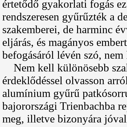
értetődő gyakorlati fogás ez
rendszeresen gyűrűzték a 
szakemberei, de harminc évv
eljárás, és magányos embert
befogásáról lévén szó, nem k
Nem kell különösebb szak
érdeklődéssel olvasson arró
alumínium gyűrű patkósorrú
bajorországi Trienbachba re
meg, illetve bizonyára jóval