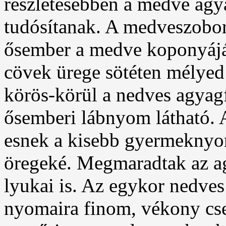
részletesebben a medve agya
tudósítanak. A medveszobor
ősember a medve koponyáját 
cövek ürege sötéten mélyed
körös-körül a nedves agyag
ősemberi lábnyom látható.
esnek a kisebb gyermeknyom
öregeké. Megmaradtak az ag
lyukai is. Az egykor nedves
nyomaira finom, vékony cse