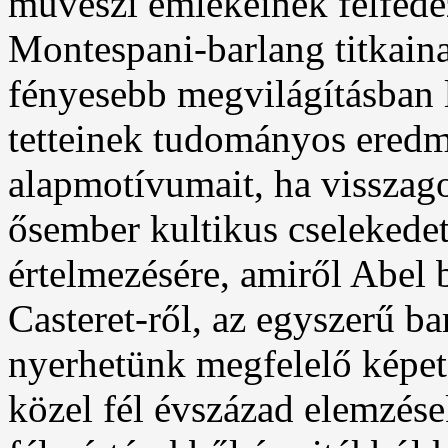
művészi emlékeinek felfede
Montespani-barlang titkaina
fényesebb megvilágításban l
tetteinek tudományos eredmé
alapmotívumait, ha visszago
ősember kultikus cselekedet
értelmezésére, amiről Abel 
Casteret-ről, az egyszerű b
nyerhetünk megfelelő képet,
közel fél évszázad elemzése