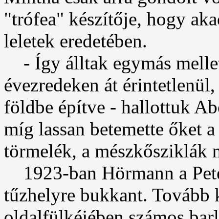
"trófea" készítője, hogy aka
leletek eredetében.
- Így álltak egymás mellet
évezredeken át érintetlenül, 
földbe építve - hallottuk Ab
míg lassan betemette őket a
törmelék, a mészkősziklák 
1923-ban Hörmann a Peter
tűzhelyre bukkant. Tovább k
oldalfülkéjében számos bar