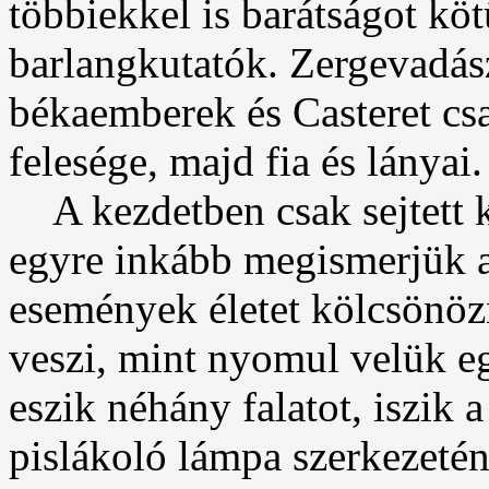
többiekkel is barátságot köt
barlangkutatók. Zergevadász
békaemberek és Casteret csa
felesége, majd fia és lányai.
A kezdetben csak sejtett k
egyre inkább megismerjük a
események életet kölcsönöz
veszi, mint nyomul velük egy
eszik néhány falatot, iszik 
pislákoló lámpa szerkezetén,