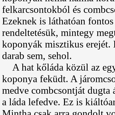
felkarcsontokból és combcso
Ezeknek is láthatóan fontos 
rendeltetésük, mintegy meg
koponyák misztikus erejét.
darab sem, sehol.
A hat kőláda közül az egy
koponya feküdt. A járomcso
medve combcsontját dugta át
a láda lefedve. Ez is kiált
Mintha csak arra gondolt vo