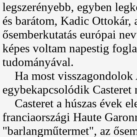
legszerényebb, egyben legk
és barátom, Kadic Ottokár, 
ősemberkutatás európai nev
képes voltam napestig fogla
tudományával.
Ha most visszagondolok A
egybekapcsolódik Casteret 
Casteret a húszas évek elej
franciaországi Haute Garo
"barlangműtermet", az ősem