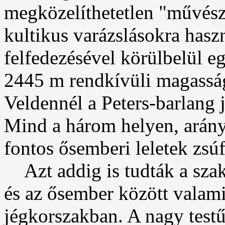
megközelíthetetlen "művész
kultikus varázslásokra haszn
felfedezésével körülbelül eg
2445 m rendkívüli magasság
Veldennél a Peters-barlang j
Mind a három helyen, arányl
fontos ősemberi leletek zsú
Azt addig is tudták a sza
és az ősember között valami
jégkorszakban. A nagy testű