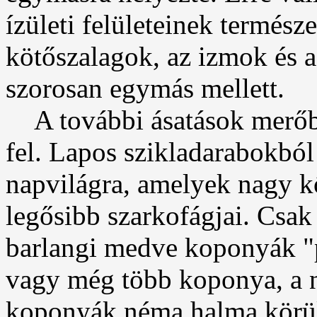
ízületi felületeinek termész
kötőszalagok, az izmok és a 
szorosan egymás mellett.
A további ásatások merőben
fel. Lapos szikladarabokból 
napvilágra, amelyek nagy kő
legősibb szarkofágjai. Csa
barlangi medve koponyák "
vagy még több koponya, a n
koponyák néma halma körül, 