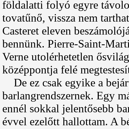
földalatti folyó egyre távol
tovatűnő, vissza nem tartha
Casteret eleven beszámolójá
bennünk. Pierre-Saint-Marti
Verne utolérhetetlen ősvilá
középpontja felé megtestesít
De ez csak egyike a bejárt
barlangrendszernek. Egy má
ennél sokkal jelentősebb b
évvel ezelőtt hallottam. A b