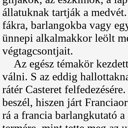
állatuknak tartják a medvét.
fákra, barlangokba vagy egy
ünnepi alkalmakkor leölt m
végtagcsontjait.
Az egész témakör kezdett 
válni. S az eddig hallottak
rátér Casteret felfedezésér
beszél, hiszen járt Francia
rá a francia barlangkutató 
termére, mint tette meg az ut