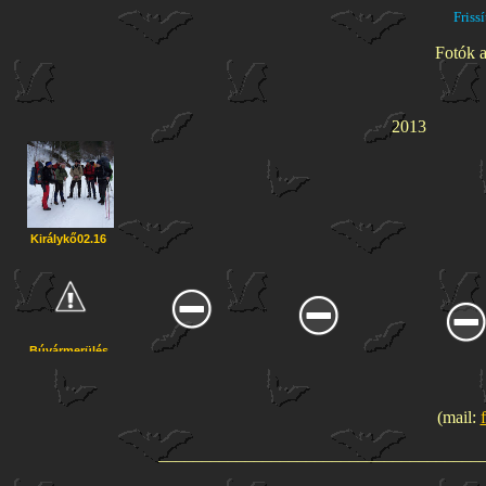
Friss
Fotók a
2013
Királykő02.16
Búvármerülés
Istvánlápán
04.19 Létrás
04.29Tiszaujváros
03.03
padalap
04.30Asztalál
bemutató
(Papp György
készítés
képei)
(mail:
2011
_____________________________________