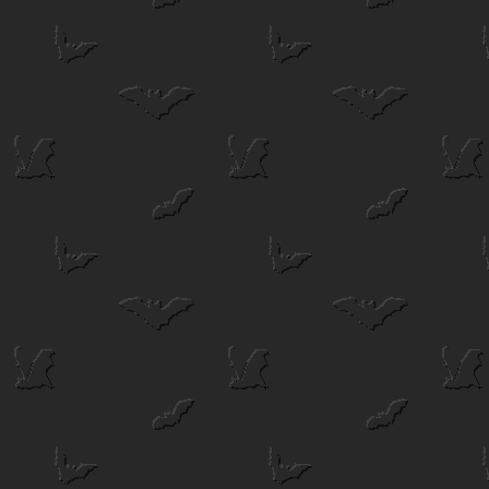
Ikertebri
Kopjafa avatás
Tátra
Tátra
2002
50 Éves
50 Éves
jubileum.
jubileum.
Nagy
Botos Zsolt
Zsuzsanna
Képei
képei