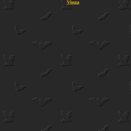
Vissza
2011.01.30
Husvéti
2011.08.27Kiskőháti
Szlovák pari
zsombolyozás
mentési gyakorlat
Ötztál völ
(Zejmarska
(Papp György
(Papp György
roklina)
képei)
képei)
2010
Rax alpe
Vas Imre
Háromkő
2009
Mentőgyak
Mentőgyak
Gyerektábor
Lengyelors
2008