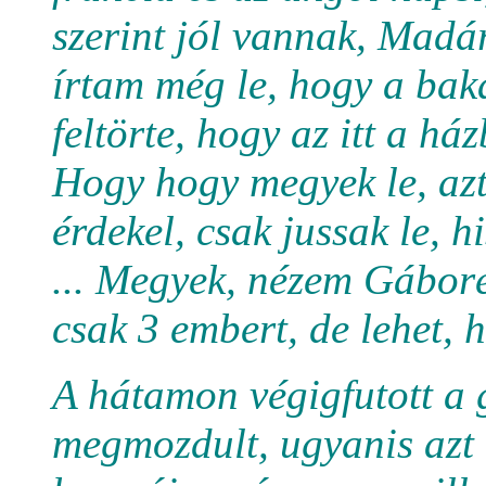
szerint jól vannak, Madá
írtam még le, hogy a ba
feltörte, hogy az itt a h
Hogy hogy megyek le, az
érdekel, csak jussak le, 
... Megyek, nézem Gáboré
csak 3 embert, de lehet, 
A hátamon végigfutott a
megmozdult, ugyanis azt