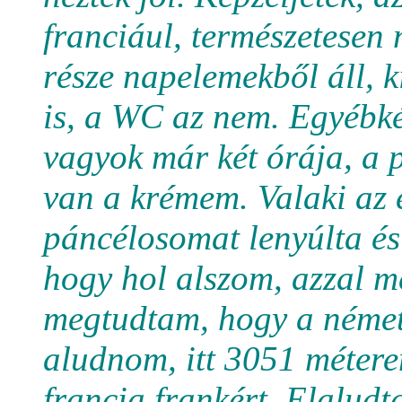
franciául, természetesen 
része napelemekből áll, k
is, a WC az nem. Egyébkén
vagyok már két órája, a 
van a krémem. Valaki az 
páncélosomat lenyúlta és 
hogy hol alszom, azzal 
megtudtam, hogy a német 
aludnom, itt 3051 méter
francia frankért. Elalud