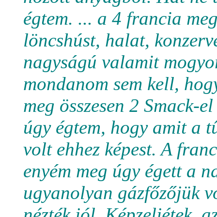
égtem. ... a 4 francia me
löncshúst, halat, konzerve
nagyságú valamit mogyor
mondanom sem kell, hogy
meg összesen 2 Smack-el 
úgy égtem, hogy amit a t
volt ehhez képest. A franc
enyém meg úgy égett a na
ugyanolyan gázfőzőjük vo
nézték jól. Képzeljétek, a