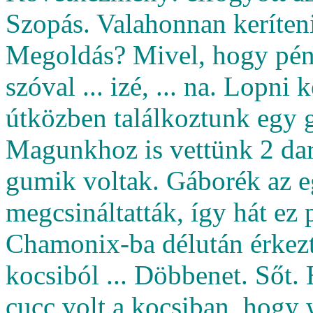
Szopás. Valahonnan keríteni
Megoldás? Mivel, hogy pénzü
szóval ... izé, ... na. Lopni
útközben találkoztunk egy 
Magunkhoz is vettünk 2 dar
gumik voltak. Gáborék az e
megcsináltatták, így hát ez
Chamonix-ba délután érkezt
kocsiból ... Döbbenet. Sőt.
cucc volt a kocsiban, hogy