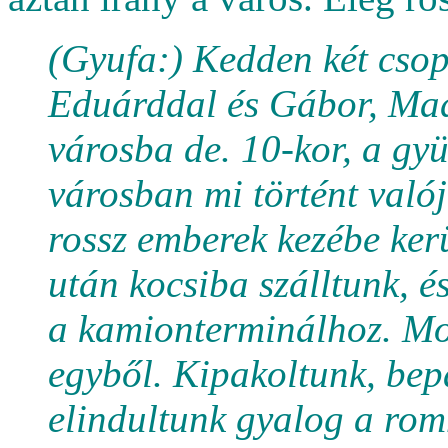
(Gyufa:) Kedden két csop
Eduárddal és Gábor, Mad
városba de. 10-kor, a gy
városban mi történt való
rossz emberek kezébe kerü
után kocsiba szálltunk, 
a kamionterminálhoz. Mo
egyből. Kipakoltunk, bep
elindultunk gyalog a rom