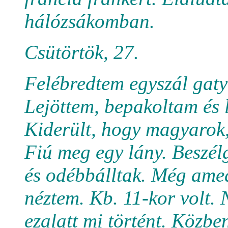
hálózsákomban.
Csütörtök, 27.
Felébredtem egyszál gaty
Lejöttem, bepakoltam és le
Kiderült, hogy magyarok,
Fiú meg egy lány. Beszélg
és odébbálltak. Még ame
néztem. Kb. 11-kor volt
ezalatt mi történt. Közbe