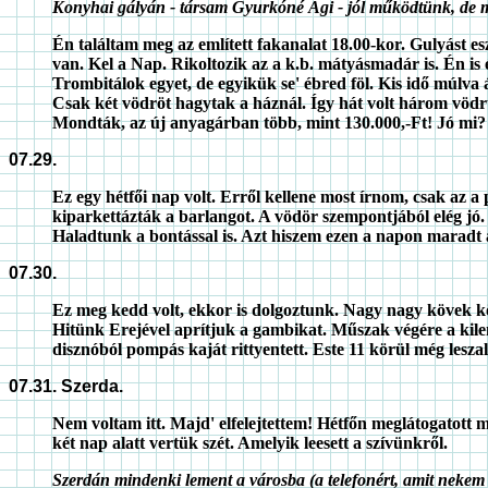
Konyhai gályán - társam Gyurkóné Ági - jól működtünk, de mos
Én találtam meg az említett fakanalat 18.00-kor. Gulyást e
van. Kel a Nap. Rikoltozik az a k.b. mátyásmadár is. Én i
Trombitálok egyet, de egyikük se' ébred föl. Kis idő múlv
Csak két vödröt hagytak a háznál. Így hát volt három vöd
Mondták, az új anyagárban több, mint 130.000,-Ft! Jó mi?
07.29.
Ez egy hétfői nap volt. Erről kellene most írnom, csak a
kiparkettázták a barlangot. A vödör szempontjából elég jó.
Haladtunk a bontással is. Azt hiszem ezen a napon marad
07.30.
Ez meg kedd volt, ekkor is dolgoztunk. Nagy nagy kövek kö
Hitünk Erejével aprítjuk a gambikat. Műszak végére a kilenc
disznóból pompás kaját rittyentett. Este 11 körül még leszal
07.31. Szerda.
Nem voltam itt. Majd' elfelejtettem! Hétfőn meglátogatott
két nap alatt vertük szét. Amelyik leesett a szívünkről.
Szerdán mindenki lement a városba (a telefonért, amit nekem ke