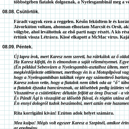
többségében fiatalok dolgoznak, a Nyelesgambinál meg a vén
08.08. Csütörtök.
Fáradt vagyok ezen a reggelen. Későn feküdtem le és korán 
Jávorkúton voltam, ahonnan elhoztam Marcsit és Orsit, aki
völgybe, ahol leváltottuk az első parti nagy részét. A kis r
értünk vissza Létrásra. Kissé elkapott a McMac vírus. Kajá
08.09. Péntek.
Új lapra írok, mert Karesz nem szereti, ha ráirkálok az ő olda
Ha Karesz kifejti, én is elmondom a saját véleményemet. Egye
(Én például Sebesvízen a Nyelesgambis-asztalhoz ültem, mert
megkérdőjelezte ottlétemet, merthogy én is a Motopilpóval va
hogy a Nyelesgambiban találtak végre egy számottevő barlang
Karesz zokon vette, hogy a fiatalok nem ültek oda az "ő" tábo
a fiatalok éjszaka hancúroznak, az idősebbek pedig ízületes v
Visszatérve a csütörtökre: délután feljött az öreg Ducsai - a v
És Pándi Ági is visszajött az idősebb fiával, és rögtön utána al
Én ennyi dologról tudok beszámolni, mert aztán este hazamen
Rita korrigálni kíván! Ezúton adok helyet számára.
Mea kulpa! Mégis volt egyszer Karesz a Szepinél, amikor érintés
az eredmény.