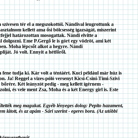
zívesen tér el a megszokottól. Nándival leugrottunk a
sztalnom kellett ama ősi bölcsesség igazságát, miszerint
fejjel határozottan mosogattak. Nándi elvitte a
 dolgozni. Eme P.Gergő le is górt egy vödröt, ami két
en. Moha lépcsőt alkot a hegyre. Nándi
iját. Jó volt. Ennyit a hétfőről.
ene tudja ki. Kár volt a téntáért. Kuci például már húz is
. Ja! Reggel a vizes-póló versenyt Kicsi-Csini-Timi-Szivi
őrére. Két leányzót pedig - meg kellett ígérnem -
lni, és vele ment Zsa, Moha és a két Energy girl is. Este
őltették meg magukat. Egyéb lényeges dolog: Pepito hazament,
em látott, és az apám - Sári szerint - egeres bora. (Az utóbbi
 környezetbarát.