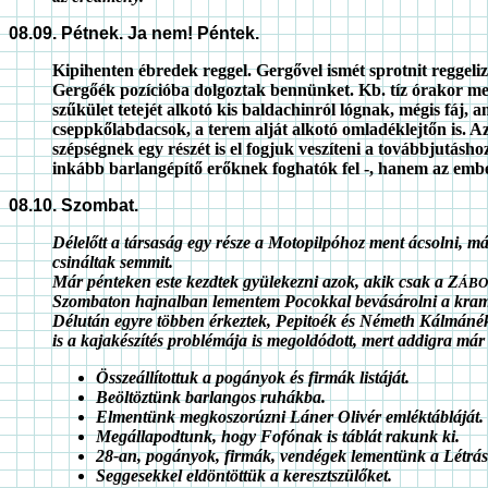
08.09. Pétnek. Ja nem! Péntek.
Kipihenten ébredek reggel. Gergővel ismét sprotnit reggeli
Gergőék pozícióba dolgoztak bennünket. Kb. tíz órakor me
szűkület tetejét alkotó kis baldachinról lógnak, mégis fáj
cseppkőlabdacsok, a terem alját alkotó omladéklejtőn is. 
szépségnek egy részét is el fogjuk veszíteni a továbbjutás
inkább barlangépítő erőknek foghatók fel -, hanem az embe
08.10. Szombat.
Délelőtt a társaság egy része a Motopilpóhoz ment ácsolni, m
csináltak semmit.
Már pénteken este kezdtek gyülekezni azok, akik csak a Z
ÁBO
Szombaton hajnalban lementem Pocokkal bevásárolni a krampam
Délután egyre többen érkeztek, Pepitoék és Németh Kálmánék, 
is a kajakészítés problémája is megoldódott, mert addigra már a
Összeállítottuk a pogányok és firmák listáját.
Beöltöztünk barlangos ruhákba.
Elmentünk megkoszorúzni Láner Olivér emléktábláját.
Megállapodtunk, hogy Fofónak is táblát rakunk ki.
28-an, pogányok, firmák, vendégek lementünk a Létrási
Seggesekkel eldöntöttük a keresztszülőket.