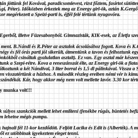
 jöttünk fel Kovával, paradicsomlevest, rizst főztem, fasírtot sütöttem
gi, Péter). Időközben érkeztek meg az Energy girl-ök, aztán K.Gergő 
or megérkezett a Speizi-parti is, éjfél felé tértünk nyugovóra.
 Egerből, illetve Füzesabonyból. Gimnazisták, KIK-esek, az Életfa sze
a ment. B.Nándi és R.Péter az asztalok ácsolásához fogott. Kova és K
gy és fél órás parti jól sikerült, átmentünk a tavon és felhoztunk egy 
rönkökből csináltak gyalulatlan asztalt). Ez van. Egy asztal már készen
tunk a Szepi-rétre. Kova a reneszánszát élte, az Energy girl-ök a fiat
lkoztunk a két Nándival, 3 liter borral és 1,5 dl pálinkával. Vissza a
ben visszatértünk a házhoz. A második részleg ereiben némi vér is kim
ki szándékát. Kár, hogy akkor még nem volt mellette lavór. 3.30 kor té
gy munka volt!!!
úlyos szankciók mellett lehet említeni (fenékbe rúgás, büntetés befizet
nem lehetne mégis pumpa.
ajnali fél 11-kor kezdődött. Feljött Lacika és Edit is (Alberték). A 
ről ez utóbbinak igyekeztem eleget tenni.