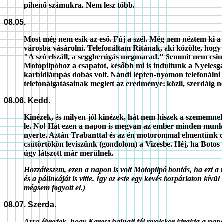
pihenő számukra. Nem lesz több.
08.05.
Most még nem esik az eső. Fúj a szél. Még nem néztem ki a
városba vásárolni. Telefonáltam Ritának, aki közölte, hogy
"A szó elszáll, a seggberúgás megmarad." Semmit nem csinál
Motopilpóhoz a csapatot, később mi is indultunk a Nyelesga
karbidlámpás dobás volt. Nándi lépten-nyomon telefonálni
telefonálgatásainak meglett az eredménye: közli, szerdáig n
08.06. Kedd.
Kinézek, és milyen jól kinézek, hát nem hiszek a szememnek
le. No! Hát ezen a napon is megvan az ember minden munkah
nyerte. Aztán Trabanttal és az én motorommal elmentünk do
csütörtökön leviszünk (gondolom) a Vizesbe. Héj, ha Botos i
úgy látszott már merülnek.
Hozzáteszem, ezen a napon is volt Motopilpó bontás, ha ezt 
és a pálinkáját is vitte. Így az este egy kevés borpárlaton kívü
mégsem fogyott el.)
08.07. Szerda.
Arra ébredek, hogy Karesz hajnali fél nyolckor kirakja a nape