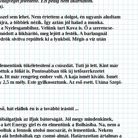
ilágvégét jelentené. Ezt pedig nem akarhatom.
n).
ésszel sem lehet. Nem értettem a dolgot, én ugyanis aludtam
 újra, a többiek nézik. Így aztán jól halad a munka.
 a Nyelesgambihoz. Velünk tart Kova is. Ő a szerencse-
dott a lökhárító, meg lejött a festék. A barlangnál
drök sivítva repültek ki a lyukból. Mégis a víz után
lementünk tökéletesíteni a csúszdát. Tuti jó lett. Kint már
tuk a fóliát is. Pontosabban tök új tetőszerkezetet
a. Itt már rengeteg ember volt. A kaja ismét kiváló. Ismét
2,5 m mély. Este gyilkosoztunk. Az eső esett. Utána Szepi-
 hát elállok én is a további írástól ...
próbálgatjuk az ifjak bátorságát. Jól megy mindenkinek,
, a két Energy girl és én elmentünk a Bolhásiba. Na, nem a
apoltuk a fennsík utolsó mocsarát, és lementünk. Nekem
ram alá bedobáltak egy csomó almát. Határozottan ártalmas a