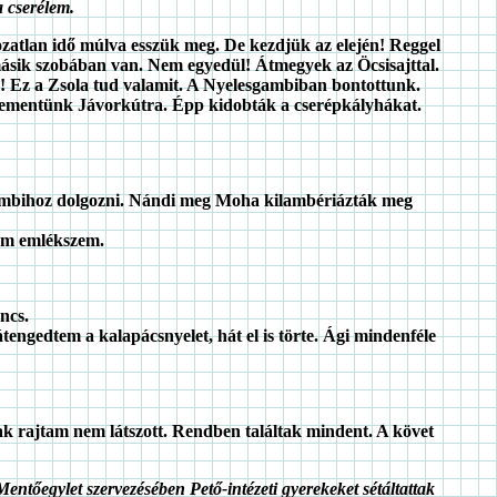
a cserélem.
ozatlan idő múlva esszük meg. De kezdjük az elején! Reggel
másik szobában van. Nem egyedül! Átmegyek az Öcsisajttal.
m! Ez a Zsola tud valamit. A Nyelesgambiban bontottunk.
 Bementünk Jávorkútra. Épp kidobták a cserépkályhákat.
sgambihoz dolgozni. Nándi meg Moha kilambériázták meg
nem emlékszem.
ncs.
tengedtem a kalapácsnyelet, hát el is törte. Ági mindenféle
ak rajtam nem látszott. Rendben találtak mindent. A követ
Mentőegylet szervezésében Pető-intézeti gyerekeket sétáltattak