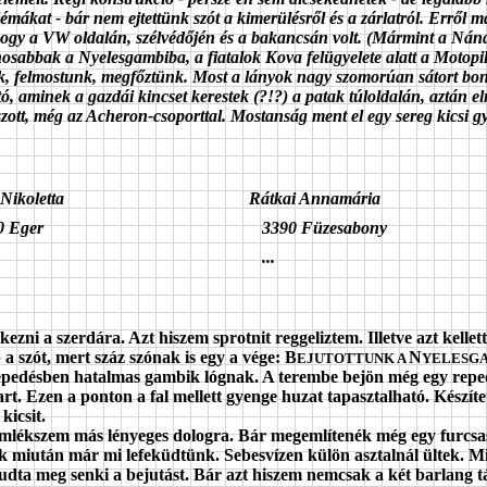
émákat - bár nem ejtettünk szót a kimerülésről és a zárlatról. Erről m
, hogy a VW oldalán, szélvédőjén és a bakancsán volt. (Mármint a Nánd
tinosabbak a Nyelesgambiba, a fiatalok Kova felügyelete alatt a Moto
nk, felmostunk, megfőztünk. Most a lányok nagy szomorúan sátort bo
aminek a gazdái kincset kerestek (?!?) a patak túloldalán, aztán elme
zott, még az Acheron-csoporttal. Mostanság ment el egy sereg kicsi gy
Nikoletta
Rátkai Annamária
 Eger
3390 Füzesabony
...
i a szerdára. Azt hiszem sprotnit reggeliztem. Illetve azt kellett
 szót, mert száz szónak is egy a vége: B
N
EJUTOTTUNK A
YELESG
tti repedésben hatalmas gambik lógnak. A terembe bejön még egy r
art. Ezen a ponton a fal mellett gyenge huzat tapasztalható. Készíte
kicsit.
emlékszem más lényeges dologra. Bár megemlítenék még egy furcsas
k miután már mi lefeküdtünk. Sebesvízen külön asztalnál ültek. M
udta meg senki a bejutást. Bár azt hiszem nemcsak a két barlang tá