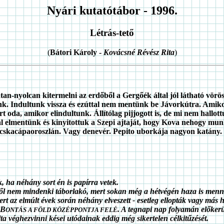
Nyári kutatótábor - 1996.
Létrás-tető
(
Bátori Károly -
Kovácsné Révész Rita
)
nyolcan kitermelni az erdőből a Gergőék által jól látható vörös sz
lltunk. Indultunk vissza és ezúttal nem mentünk be Jávorkútra. Ami
rt oda, amikor elindultunk. Állítólag pijjogott is, de mi nem hall
val elmentünk és kinyitottuk a Szepi ajtaját, hogy Kova nehogy mu
macskacápaoroszlán. Vagy denevér. Pepito uborkája nagyon katány.
 ha néhány sort én is papírra vetek.
ből nem mindenki táborlakó, mert sokan még a hétvégén haza is menne
mert az elmúlt évek során néhány elveszett - esetleg ellopták vagy más
 B
. A tegnapi nap folyamán előker
ONTÁS A FÖLD KÖZÉPPONTJA FELÉ
ta véghezvinni kései utódainak eddig még sikertelen célkitűzését.