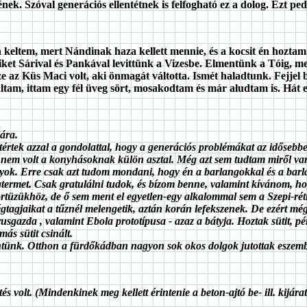
ek. Szóval generációs ellentétnek is felfogható ez a dolog. Ezt ped
keltem, mert Nándinak haza kellett mennie, és a kocsit én hoztam v
ket Sárival és Pankával levittünk a Vizesbe. Elmentünk a Tóig, me
észe az Küs Maci volt, aki önmagát váltotta. Ismét haladtunk. Fejjel
ltam, ittam egy fél üveg sört, mosakodtam és már aludtam is. Hát en
lára.
tértek azzal a gondolattal, hogy a generációs problémákat az idősebbe
 nem volt a konyhásoknak külön asztal. Még azt sem tudtam miről van 
gyok. Erre csak azt tudom mondani, hogy én a barlangokkal és a barl
termet. Csak gratulálni tudok, és bízom benne, valamint kívánom, ho
rtüzükhöz, de ő sem ment el egyetlen-egy alkalommal sem a Szepi-rétr
égtagjaikat a tűznél melengetik, aztán korán lefekszenek. De ezért m
írusgazda , valamint Ebola prototípusa - azaz a bátyja. Hoztak sütit, p
más sütit csinált.
tünk. Otthon a fürdőkádban nagyon sok okos dolgok jutottak eszembe
 volt. (Mindenkinek meg kellett érintenie a beton-ajtó be- ill. kijárat