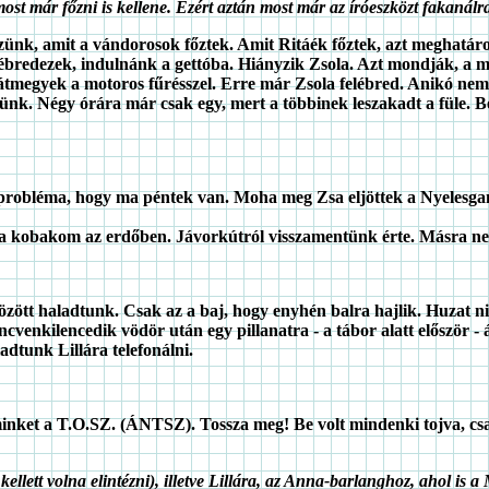
t már főzni is kellene. Ezért aztán most már az íróeszközt fakanálr
szünk, amit a vándorosok főztek. Amit Ritáék főztek, azt meghatár
s ébredezek, indulnánk a gettóba. Hiányzik Zsola. Azt mondják, a 
a átmegyek a motoros fűrésszel. Erre már Zsola felébred. Anikó ne
rünk. Négy órára már csak egy, mert a többinek leszakadt a füle.
z a probléma, hogy ma péntek van. Moha meg Zsa eljöttek a Nyele
t a kobakom az erdőben. Jávorkútról visszamentünk érte. Másra 
zött haladtunk. Csak az a baj, hogy enyhén balra hajlik. Huzat ni
venkilencedik vödör után egy pillanatra - a tábor alatt először - á
adtunk Lillára telefonálni.
 minket a T.O.SZ. (ÁNTSZ). Tossza meg! Be volt mindenki tojva, cs
llett volna elintézni), illetve Lillára, az Anna-barlanghoz, ahol is a 