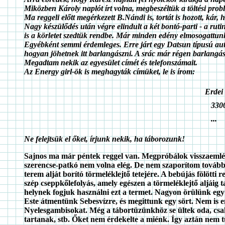
Miközben Károly naplót írt volna, megbeszéltük a töltési probl
Ma reggeli előtt megérkezett B.Nándi is, tortát is hozott, kár
Nagy készülődés után végre elindult a két bontó-parti - a ru
is a körletet szedtük rendbe. Már minden edény elmosogattu
Egyébként semmi érdemleges. Erre járt egy Datsun típusú autó, 
hogyan jöhetnek itt barlangászni. A srác már régen barlangás
Megadtam nekik az egyesület címét és telefonszámait.
Az Energy girl-ök is meghagyták címüket, le is írom:
Erdei 
3300
...
Ne felejtsük el őket, írjunk nekik, ha táborozunk!
Sajnos ma már péntek reggel van. Megpróbálok visszaemlékezn
szerencse-patkó nem volna elég. De nem szaporítom tovább a
terem alját borító törmeléklejtő tetejére. A bebújás fölö
szép cseppkőlefolyás, amely egészen a törmeléklejtő aljáig t
helynek fogjuk használni ezt a termet. Nagyon örülünk egy 
Este átmentünk Sebesvízre, és megittunk egy sört. Nem is 
Nyelesgambisokat. Még a tábortüzünkhöz se ültek oda, csa
tartanak, stb. Őket nem érdekelte a miénk. Így aztán nem t