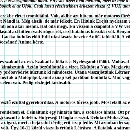
s a Nyelesgambiba ment. Én csak azért nem mentem, mert az már a v
rabolták el az Ufók. Csak lassú részletekben érkezett vissza (2 VUK utá
erekbe életet trombitálni. Volt, akibe azt hittem, már motoros fűr
kelt Nándi is. Még alszik, de már felkelt. Én Hitünk Erejét nyelezem
ándi oda akar menni. Hát oda megy. Én viszem a csapatot a VW-vel
nál azt hittem vadvirágos rét, oszt hatalmas kőszikla vót. Benyomó
acika indulás előtt Edit utasítására bevette AntiG tablettáit. A vö
 Bocsánat! Anima kérte.
és szakadt az eső. Szakadt a fólia is a Nyelesgambi fölött. Mohával 
g kimásztunk. Aztán bezúdították a vizet. Kisütött a Nap. Megjavítot
ő. Egy próbavödröt húztunk ki mindössze. Utána visszajöttünk Létrásr
néztük a Motopilpót, amit aznap két partiban bontottak. Már vagy 
elem van. Pedig rézfejjel tartósabb.
ztő ezúttal gyerekordítás. A motoros fűrész jobb. Most elállt az eső,
 rendeltem el. Csináltunk egy hintát a fán, a szokásos hintát. Ott 
megcsúszott a kötélen. Hülyeség! Ő fogta rosszul. Délután Moha, Zsa
az igazi, mert a bejáratot térdig érő iszap fedte. Mi azonban lecs
a volt. Úgy 10-11 körül vissza is értünk Létrásra. A fiatalok a sát