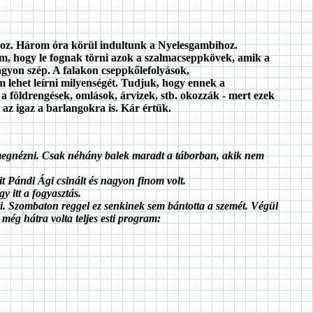
póhoz. Három óra körül indultunk a Nyelesgambihoz.
m, hogy le fognak törni azok a szalmacseppkövek, amik a
agyon szép. A falakon cseppkőlefolyások,
 lehet leírni milyenségét. Tudjuk, hogy ennek a
a földrengések, omlások, árvizek, stb. okozzák - mert ezek
az igaz a barlangokra is. Kár értük.
ót megnézni. Csak néhány balek maradt a táborban, akik nem
mit Pándi Ági csinált és nagyon finom volt.
 itt a fogyasztás.
ni. Szombaton reggel ez senkinek sem bántotta a szemét. Végül
 még hátra volta teljes esti program: