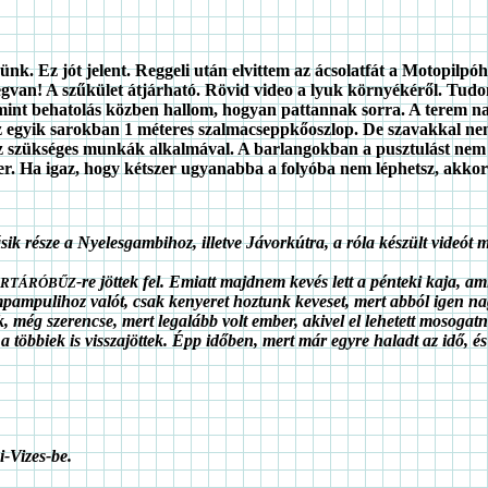
zünk. Ez jót jelent. Reggeli után elvittem az ácsolatfát a Motopil
gvan! A szűkület átjárható. Rövid video a lyuk környékéről. Tudo
, amint behatolás közben hallom, hogyan pattannak sorra. A terem n
Az egyik sarokban 1 méteres szalmacseppkőoszlop. De szavakkal nem
hoz szükséges munkák alkalmával. A barlangokban a pusztulást nem 
r. Ha igaz, hogy kétszer ugyanabba a folyóba nem léphetsz, akkor 
ásik része a Nyelesgambihoz, illetve Jávorkútra, a róla készült vide
-re jöttek fel. Emiatt majdnem kevés lett a pénteki kaja, a
RTÁRÓBŰZ
pulihoz valót, csak kenyeret hoztunk keveset, mert abból igen nagy
még szerencse, mert legalább volt ember, akivel el lehetett mosogat
 többiek is visszajöttek. Épp időben, mert már egyre haladt az idő, és
-Vizes-be.