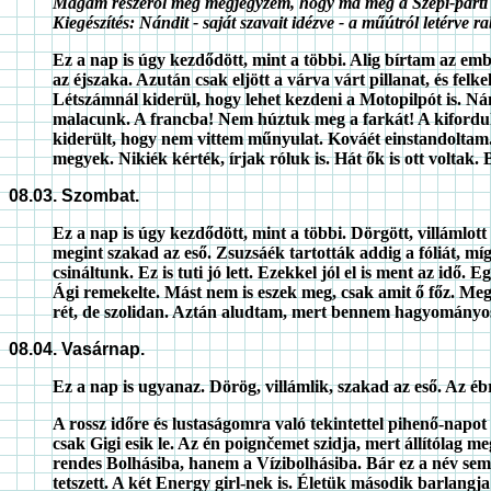
Magam részéről még megjegyzem, hogy ma még a Szepi-parti i
Kiegészítés: Nándit - saját szavait idézve - a műútról letérve 
Ez a nap is úgy kezdődött, mint a többi. Alig bírtam az emb
az éjszaka. Azután csak eljött a várva várt pillanat, és fel
Létszámnál kiderül, hogy lehet kezdeni a Motopilpót is. N
malacunk. A francba! Nem húztuk meg a farkát! A kifordulás
kiderült, hogy nem vittem műnyulat. Kováét einstandoltam. L
megyek. Nikiék kérték, írjak róluk is. Hát ők is ott voltak.
08.03. Szombat.
Ez a nap is úgy kezdődött, mint a többi. Dörgött, villámlott 
megint szakad az eső. Zsuzsáék tartották addig a fóliát, mí
csináltunk. Ez is tuti jó lett. Ezekkel jól el is ment az id
Ági remekelte. Mást nem is eszek meg, csak amit ő főz. Meg
rét, de szolidan. Aztán aludtam, mert bennem hagyományos 
08.04. Vasárnap.
Ez a nap is ugyanaz. Dörög, villámlik, szakad az eső. Az ébres
A rossz időre és lustaságomra való tekintettel pihenő-napot
csak Gigi esik le. Az én poignčemet szidja, mert állítólag 
rendes Bolhásiba, hanem a Vízibolhásiba. Bár ez a név sem 
tetszett. A két Energy girl-nek is. Életük második barlangj