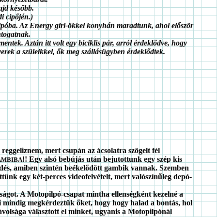
ajd később.
i cipőjén.)
pilpóba. Az Energy girl-ökkel konyhán maradtunk, ahol először
ntogatnak.
ntek. Aztán itt volt egy biciklis pár, arról érdeklődve, hogy
erek a szüleikkel, ők meg szállásügyben érdeklődtek.
 reggeliznem, mert csupán az ácsolatra szögelt fél
!! Egy alsó bebújás után bejutottunk egy szép kis
AMBIBA
epedés, amiben szintén beékelődött gambik vannak. Szemben
ttünk egy két-perces videofelvételt, mert valószínűleg depó-
ágot. A Motopilpó-csapat mintha ellenségként kezelné a
i mindig megkérdeztük őket, hogy hogy halad a bontás, hol
volsága választott el minket, ugyanis a Motopilpónál