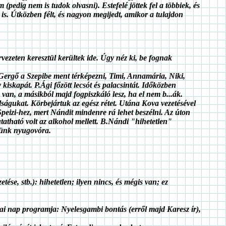
 (pedig nem is tudok olvasni). Estefelé jöttek fel a többiek, és
is. Útközben félt, és nagyon megijedt, amikor a tulajdon
rvezeten keresztül kerültek ide. Úgy néz ki, be fognak
.Gergő a Szepibe ment térképezni, Timi, Annamária, Niki,
kiskapát. P.Ági főzött lecsót és palacsintát. Időközben
 van, a másikból majd fogpiszkáló lesz, ha el nem b...ák.
alságukat. Körbejártuk az egész rétet. Utána Kova vezetésével
 Speizi-hez, mert Nándit mindenre rá lehet beszélni. Az úton
utatható volt az alkohol mellett. B.Nándi "hihetetlen"
rtünk nyugovóra.
ése, stb.): hihetetlen; ilyen nincs, és mégis van; ez
mai nap programja: Nyelesgambi bontás (erről majd Karesz ír),