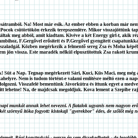
 sátramból. Na! Most már esik. Az ember ebben a korban már nem s
 Pocok csütörtökön érkezik terepszemlére. Mikor visszajöttünk tapa
tak meg abból, amit kiadtam. Kivéve a két Energy girl-t, akik réz
mbihoz, F.Gergővel erősített és P.Gergővel gyengített csapatunkkal
 szaladgál. Közben megérkezik a felmentő sereg Zsa és Moha képéb
em jön vissza. Este maradék nélkül elpusztítottuk Zsa rakott krumpl
! Süt a Nap. Tegnap megérkezett Sári, Kuci, Küs Maci, meg még a f
elyre. Nem is tudom történt-e valami említésre méltó ezen a napon
lgozni. Visszafelé bementünk Jávorkútra és ittunk egyet a medve b
tt lehetne! Na, de majdcsak megoldjuk. Kova lement a Szepibe rajzo
a napi munkát annak lehet nevezni. A fiatalok ugyanis nem nagyon er
l két szörnyű itóka fogyott: kistokaji "gyerekbor" édes, de szőlőt még n
lemeit. Régi konstrukció - persze én sem dicsekedhetek - de legalább