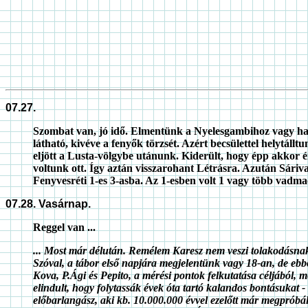
07.27.
Szombat van, jó idő. Elmentünk a Nyelesgambihoz vagy hatan-
látható, kivéve a fenyők törzsét. Azért becsülettel helytá
eljött a Lusta-völgybe utánunk. Kiderült, hogy épp akkor é
voltunk ott. Így aztán visszarohant Létrásra. Azután Sári
Fenyvesréti 1-es 3-asba. Az 1-esben volt 1 vagy több vad
07.28. Vasárnap.
Reggel van ...
... Most már délután. Remélem Karesz nem veszi tolakodásnak,
Szóval, a tábor első napjára megjelentünk vagy 18-an, de eb
Kova, P.Ági és Pepito, a mérési pontok felkutatása céljából, 
elindult, hogy folytassák évek óta tartó kalandos bontásukat -
előbarlangász, aki kb. 10.000.000 évvel ezelőtt már megpróbál