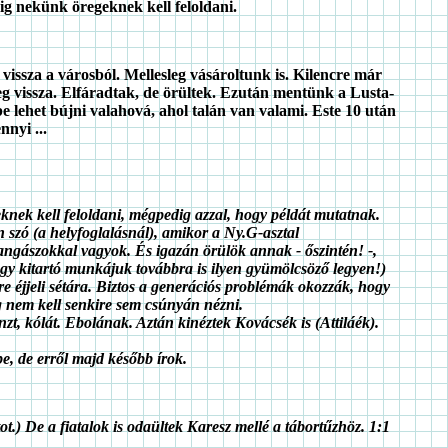
ig nekünk öregeknek kell feloldani.
issza a városból. Mellesleg vásároltunk is. Kilencre már
g vissza. Elfáradtak, de örültek. Ezután mentünk a Lusta-
 be lehet bújni valahová, ahol talán van valami. Este 10 után
nyi ...
knek kell feloldani, mégpedig azzal, hogy példát mutatnak.
szó (a helyfoglalásnál), amikor a Ny.G-asztal
angászokkal vagyok. És igazán örülök annak - őszintén! -,
gy kitartó munkájuk továbbra is ilyen gyümölcsöző legyen!)
e éjjeli sétára. Biztos a generációs problémák okozzák, hogy
ég nem kell senkire sem csúnyán nézni.
énzt, kólát. Ebolának. Aztán kinéztek Kovácsék is (Attiláék).
, de erről majd később írok.
ot.) De a fiatalok is odaültek Karesz mellé a tábortűzhöz. 1:1