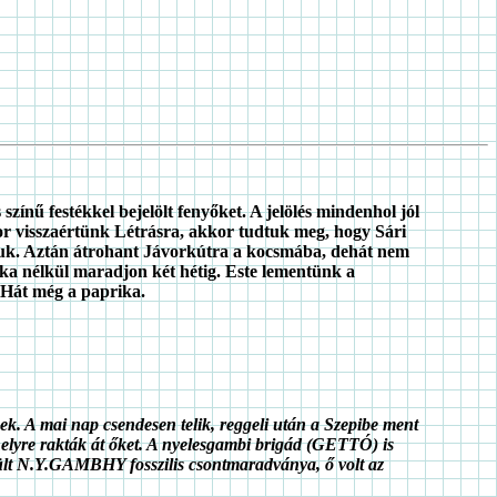
ínű festékkel bejelölt fenyőket. A jelölés mindenhol jól
kor visszaértünk Létrásra, akkor tudtuk meg, hogy Sári
ottuk. Aztán átrohant Jávorkútra a kocsmába, dehát nem
nka nélkül maradjon két hétig. Este lementünk a
 Hát még a paprika.
k. A mai nap csendesen telik, reggeli után a Szepibe ment
 helyre rakták át őket. A nyelesgambi brigád (GETTÓ) is
ült N.Y.GAMBHY fosszilis csontmaradványa, ő volt az