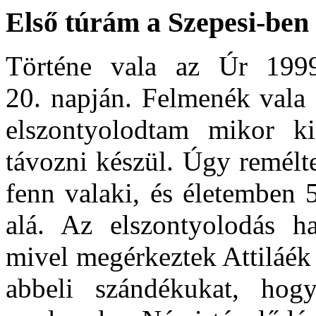
Első túrám a Szepesi-ben
Történe vala az Úr 1999
20. napján. Felmenék vala a
elszontyolodtam mikor ki
távozni készül. Úgy remélt
fenn valaki, és életemben 
alá. Az elszontyolodás h
mivel megérkeztek Attiláék 
abbeli szándékukat, hog