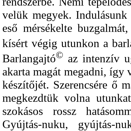
rendszerbe. Némi tépelődés
velük megyek. Indulásunk t
eső mérsékelte buzgalmát,
kísért végig utunkon a bar
©
Barlangajtó
az intenzív u
akarta magát megadni, így 
készítőjét. Szerencsére ő m
megkezdtük volna utunkat
szokásos rossz hatásomm
Gyújtás-nuku, gyújtás-nu