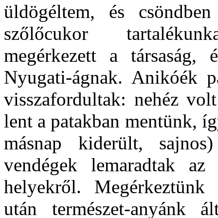
üldögéltem, és csöndben
szőlőcukor tartaléku
megérkezett a társaság, 
Nyugati-ágnak. Anikóék p
visszafordultak: nehéz vol
lent a patakban mentünk, í
másnap kiderült, sajnos)
vendégek lemaradtak az 
helyekről. Megérkeztünk 
után természet-anyánk ált