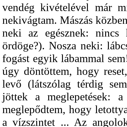
vendég kivételével már mi
nekivágtam. Mászás közben 
neki az egésznek: nincs
ördöge?). Nosza neki: lábc
fogást egyik lábammal sem!
úgy döntöttem, hogy reset
levő (látszólag térdig sem
jöttek a meglepetések: 
meglepődtem, hogy letotty
a vízszintet ... Az angolo