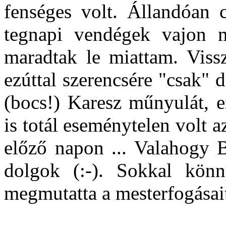
fenséges volt. Állandóan 
tegnapi vendégek vajon m
maradtak le miattam. Viss
ezúttal szerencsére "csak" 
(bocs!) Karesz műnyulát, ez
is totál eseménytelen volt a
előző napon ... Valahogy 
dolgok (:-). Sokkal kön
megmutatta a mesterfogásait