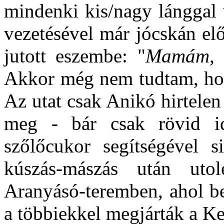
mindenki kis/nagy lánggal 
vezetésével már jócskán elő
jutott eszembe: "
Mamám, h
Akkor még nem tudtam, hogy
Az utat csak Anikó hirtelen
meg - bár csak rövid i
szőlőcukor segítségével si
kúszás-mászás után uto
Aranyásó-teremben, ahol b
a többiekkel megjárták a Ke