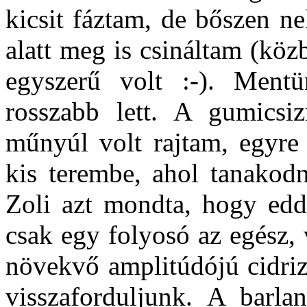
kicsit fáztam, de bőszen ne
alatt meg is csináltam (kö
egyszerű volt :-). Ment
rosszabb lett. A gumics
műnyúl volt rajtam, egyre
kis terembe, ahol tanakod
Zoli azt mondta, hogy eddi
csak egy folyosó az egész, 
növekvő amplitúdójú cidriz
visszaforduljunk. A barla