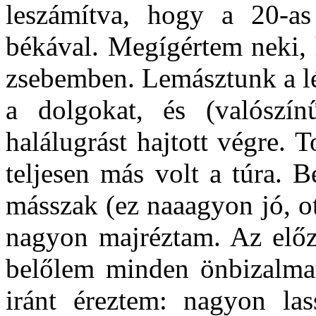
leszámítva, hogy a 20-as
békával. Megígértem neki,
zsebemben. Lemásztunk a lét
a dolgokat, és (valószín
halálugrást hajtott végre. 
teljesen más volt a túra. B
másszak (ez naaagyon jó, o
nagyon majréztam. Az előz
belőlem minden önbizalmat
iránt éreztem: nagyon la