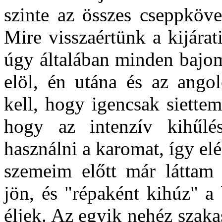
szinte az összes cseppköve
Mire visszaértünk a kijárat
úgy általában minden bajom 
elöl, én utána és az ang
kell, hogy igencsak siettem
hogy az intenzív kihűlé
használni a karomat, így e
szemeim előtt már láttam
jön, és "répaként kihúz" a
éljek. Az egyik nehéz szaka