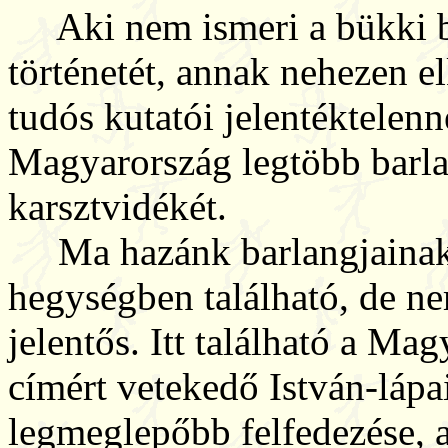
Aki nem ismeri a bükki b
történetét, annak nehezen e
tudós kutatói jelentéktelenn
Magyarország legtöbb barla
karsztvidékét.
Ma hazánk barlangjainak
hegységben található, de 
jelentős. Itt található a M
címért vetekedő István-lápa
legmeglepőbb felfedezése, 