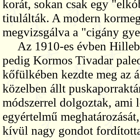
korát, sokan csak egy "elkó
titulálták. A modern korme
megvizsgálva a "cigány gye
Az 1910-es évben Hillebran
pedig Kormos Tivadar paleo
kőfülkében kezdte meg az ás
közelben állt puskaporraktárr
módszerrel dolgoztak, ami l
egyértelmű meghatározását, 
kívül nagy gondot fordított