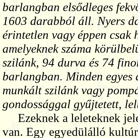
barlangban elsődleges fekv
1603 darabból áll. Nyers 
érintetlen vagy éppen csak 
amelyeknek száma körülbel
szilánk, 94 durva és 74 fin
barlangban. Minden egyes 
munkált szilánk vagy pomp
gondossággal gyűjtetett, lel
Ezeknek a leleteknek jel
van. Egy egyedülálló kultúra