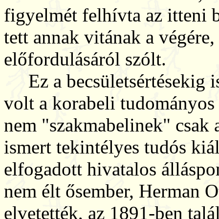
figyelmét felhívta az itteni
tett annak vitának a végér
előfordulásáról szólt.
Ez a becsületsértésekig is 
volt a korabeli tudományos 
nem "szakmabelinek" csak ak
ismert tekintélyes tudós kiál
elfogadott hivatalos állásp
nem élt ősember, Herman Ot
elvetették, az 1891-ben tal