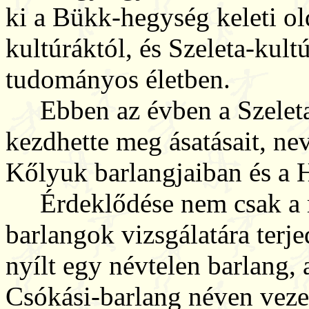
ki a Bükk-hegység keleti ol
kultúráktól, és Szeleta-kult
tudományos életben.
Ebben az évben a Szeleta-
kezdhette meg ásatásait, ne
Kőlyuk barlangjaiban és a 
Érdeklődése nem csak a rég
barlangok vizsgálatára terje
nyílt egy névtelen barlang, a
Csókási-barlang néven vezet