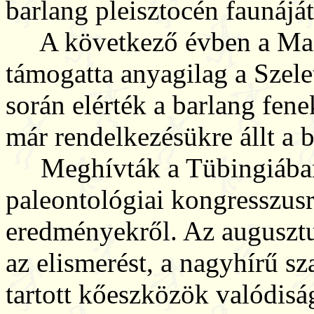
barlang pleisztocén faunáját
A következő évben a Mag
támogatta anyagilag a Szelet
során elérték a barlang fen
már rendelkezésükre állt a b
Meghívták a Tübingiában
paleontológiai kongresszusra
eredményekről. Az augusztu
az elismerést, a nagyhírű 
tartott kőeszközök valódisá