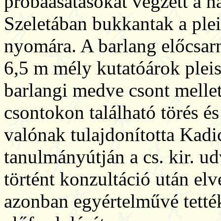
próbaásatásokat végzett a 
Szeletában bukkantak a plei
nyomára. A barlang előcsar
6,5 m mély kutatóárok pleis
barlangi medve csont melle
csontokon található törés 
valónak tulajdonította Kadic
tanulmányútján a cs. kir. 
történt konzultáció után el
azonban egyértelművé tették