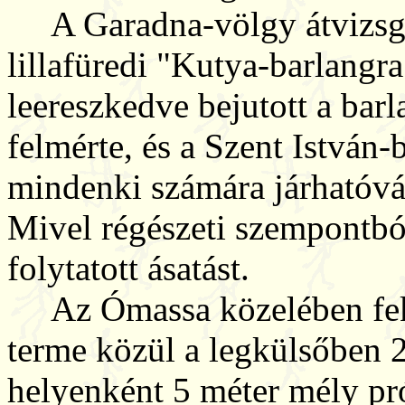
A Garadna-völgy átvizsgálá
lillafüredi "Kutya-barlangra
leereszkedve bejutott a ba
felmérte, és a Szent István
mindenki számára járhatóvá 
Mivel régészeti szempontból
folytatott ásatást.
Az Ómassa közelében fek
terme közül a legkülsőben 
helyenként 5 méter mély pró