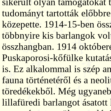
sikerült olyan támogatókat t
tudományt tartották előbbr
közepette. 1914-15-ben össz
többnyire kis barlangok vol
összhangban. 1914 októberéb
Puskaporosi-kőfülke kutatás
is. Ez alkalommal is szép a
fauna történetéről és a neo
töredékekből. Még ugyaneb
lillafüredi barlangot ásatott