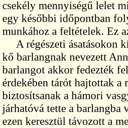
csekély mennyiségű lelet mi
egy későbbi időpontban fol
munkához a feltételek. Ez a
A régészeti ásatásokon kív
kő barlangnak nevezett Ann
barlangot akkor fedezték fel
érdekében tárót hajtottak a
biztosítsanak a hámori vas
járhatóvá tette a barlangba 
ezen keresztül távozott a me