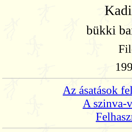
Kadi
bükki ba
Fi
199
Az ásatások fe
A szinva-
Felhasz