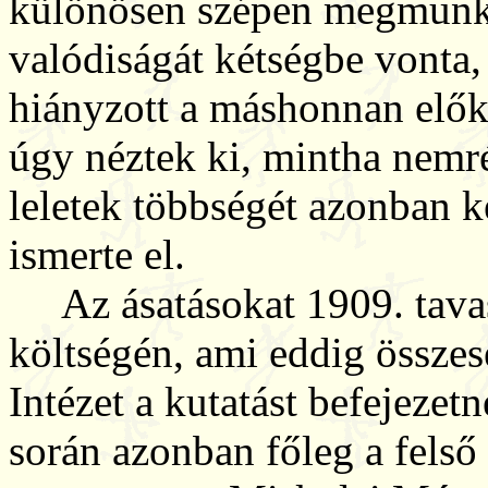
különösen szépen megmunká
valódiságát kétségbe vonta
hiányzott a máshonnan előker
úgy néztek ki, mintha nemré
leletek többségét azonban k
ismerte el.
Az ásatásokat 1909. tavasz
költségén, ami eddig összes
Intézet a kutatást befejezet
során azonban főleg a felső 