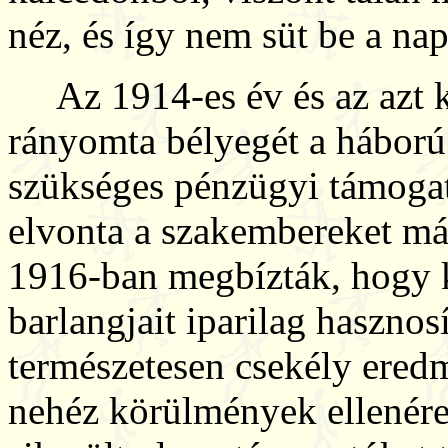
néz, és így nem süt be a na
Az 1914-es év és az azt kö
rányomta bélyegét a háború
szükséges pénzügyi támogat
elvonta a szakembereket má
1916-ban megbízták, hogy 
barlangjait iparilag haszno
természetesen csekély ered
nehéz körülmények ellenére 