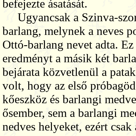
befejezte ásatását.
Ugyancsak a Szinva-szoros
barlang, melynek a neves po
Ottó-barlang nevet adta. Ez
eredményt a másik két barlan
bejárata közvetlenül a pata
volt, hogy az első próbagö
kőeszköz és barlangi medve 
ősember, sem a barlangi me
nedves helyeket, ezért csak 