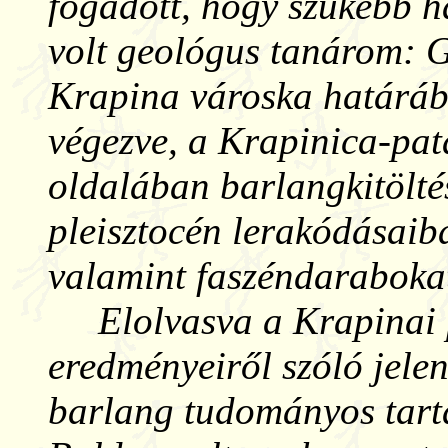
fogadott, hogy szűkebb 
volt geológus tanárom: 
Krapina városka határáb
végezve, a Krapinica-pat
oldalában barlangkitöltést
pleisztocén lerakódásaiba
valamint faszéndarabokat 
Elolvasva a Krapinai 
eredményeiről szóló jelen
barlang tudományos tart