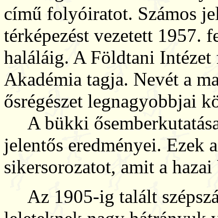
című folyóiratot. Számos jele
térképezést vezetett 1957. 
haláláig. A Földtani Intézet
Akadémia tagja. Nevét a ma
ősrégészet legnagyobbjai kö
A bükki ősemberkutatásai 
jelentős eredményei. Ezek a 
sikersorozatot, amit a hazai 
Az 1905-ig talált szépsz