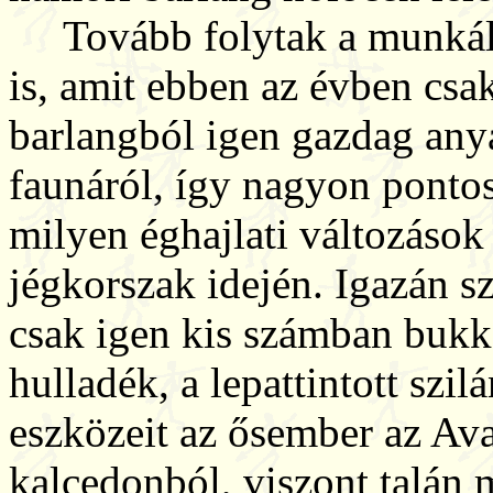
Tovább folytak a munkála
is, amit ebben az évben csa
barlangból igen gazdag anya
faunáról, így nagyon ponto
milyen éghajlati változáso
jégkorszak idején. Igazán s
csak igen kis számban bukka
hulladék, a lepattintott szil
eszközeit az ősember az Av
kalcedonból, viszont talán m