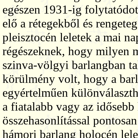
egészen 1931-ig folytatódo
elő a rétegekből és rengeteg 
pleisztocén leletek a mai na
régészeknek, hogy milyen 
szinva-völgyi barlangban tal
körülmény volt, hogy a bar
egyértelműen különválaszthat
a fiatalabb vagy az idősebb 
összehasonlítással pontosan
hámori barlang holocén lele