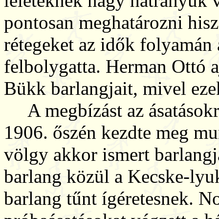
leleteknek nagy hátrányuk v
pontosan meghatározni hisz 
rétegeket az idők folyamán
felbolygatta. Herman Ottó aj
Bükk barlangjait, mivel ezek
A megbízást az ásatásokra
1906. őszén kezdte meg mun
völgy akkor ismert barlangj
barlang közül a Kecske-lyuk
barlang tűnt ígéretesnek. N