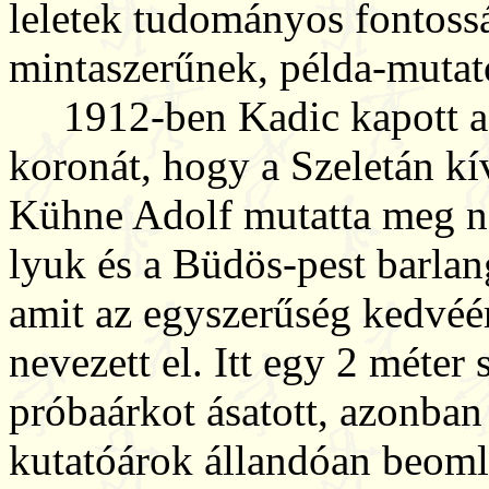
leletek tudományos fontossá
mintaszerűnek, példa-mutat
1912-ben Kadic kapott a
koronát, hogy a Szeletán kí
Kühne Adolf mutatta meg n
lyuk és a Büdös-pest barla
amit az egyszerűség kedvéé
nevezett el. Itt egy 2 méter
próbaárkot ásatott, azonban
kutatóárok állandóan beomlás