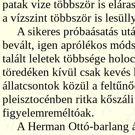
patak vize többször is elára
a vízszint többször is lesüll
A sikeres próbaásatás után
bevált, igen aprólékos móds
talált leletek többsége holo
töredéken kívül csak kevés 
állatcsontok közül a feltűn
pleisztocénben ritka kőszáli
figyelemreméltóak.
A Herman Ottó-barlang átk