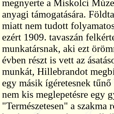
megnyerte a Miskolci Múzeu
anyagi támogatására. Földtan
miatt nem tudott folyamatos
ezért 1909. tavaszán felkér
munkatársnak, aki ezt öröm
évben részt is vett az ásatá
munkát, Hillebrandot megbí
egy másik ígéretesnek tűnő 
nem kis meglepetésre egy g
"Természetesen" a szakma r