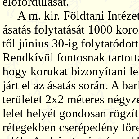
előfordulását.
A m. kir. Földtani Intézet 
ásatás folytatását 1000 kor
től június 30-ig folytatódo
Rendkívül fontosnak tartotta
hogy korukat bizonyítani l
járt el az ásatás során. A b
területet 2x2 méteres négyz
lelet helyét gondosan rögzí
rétegekben cserépedény tör