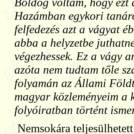
Boldog voltam, hogy ezt a
Hazámban egykori tanárom
felfedezés azt a vágyat é
abba a helyzetbe juthatn
végezhessek. Ez a vágy a
azóta nem tudtam tőle sz
folyamán az Állami Földt
magyar közleményeim a kr
folyóiratban történt ismer
Nemsokára teljesülhetett 