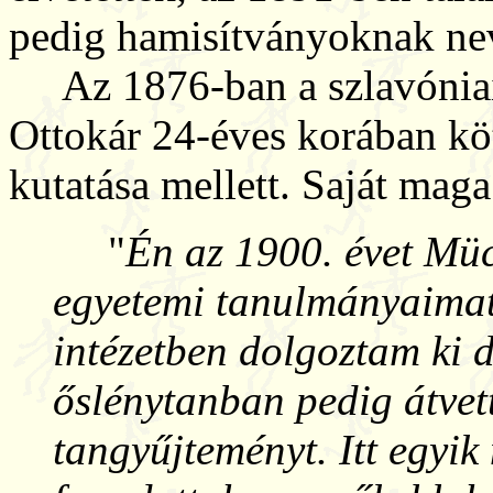
pedig hamisítványoknak ne
Az 1876-ban a szlavóniai 
Ottokár 24-éves korában köt
kutatása mellett. Saját maga 
"
Én az 1900. évet Müc
egyetemi tanulmányaimat 
intézetben dolgoztam ki d
őslénytanban pedig átvett
tangyűjteményt. Itt egyik