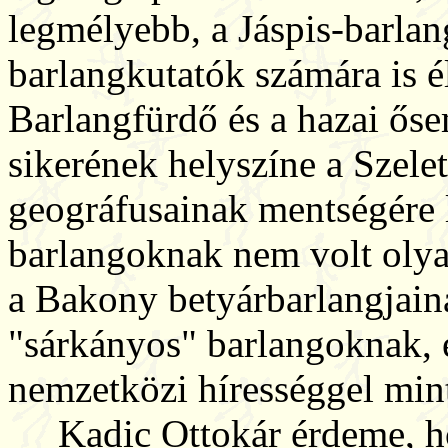
legmélyebb, a Jáspis-barlang
barlangkutatók számára is é
Barlangfürdő és a hazai ős
sikerének helyszíne a Szele
geográfusainak mentségére
barlangoknak nem volt oly
a Bakony betyárbarlangjaina
"sárkányos" barlangoknak, 
nemzetközi hírességgel mint
Kadic Ottokár érdeme, hog