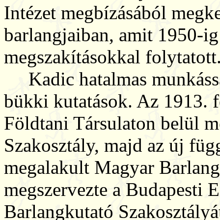
Intézet megbízásából megke
barlangjaiban, amit 1950-i
megszakításokkal folytatott
Kadic hatalmas munkásság
bükki kutatások. Az 1913. 
Földtani Társulaton belül 
Szakosztály, majd az új füg
megalakult Magyar Barlangk
megszervezte a Budapesti E
Barlangkutató Szakosztályát