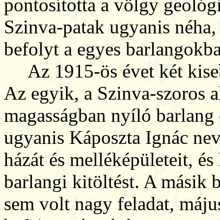
pontosította a völgy geológi
Szinva-patak ugyanis néha,
befolyt a egyes barlangokba
Az 1915-ös évet két kisebb
Az egyik, a Szinva-szoros a
magasságban nyíló barlang 
ugyanis Káposzta Ignác nevű
házát és melléképületeit, é
barlangi kitöltést. A másik 
sem volt nagy feladat, május