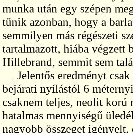
munka után egy szépen megm
tűnik azonban, hogy a barla
semmilyen más régészeti s
tartalmazott, hiába végzett
Hillebrand, semmit sem talá
Jelentős eredményt csak a
bejárati nyílástól 6 métern
csaknem teljes, neolit korú 
hatalmas mennyiségű üledék 
nagyobb összeget igényelt, 