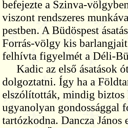
befejezte a Szinva-völgyben
viszont rendszeres munkáva
pestben. A Büdöspest ásatás
Forrás-völgy kis barlangjai
felhívta figyelmét a Déli-Bü
Kadic az első ásatások ót
dolgoztatni. Így ha a Földta
elszólították, mindig biztos
ugyanolyan gondossággal fo
tartózkodna. Dancza János 