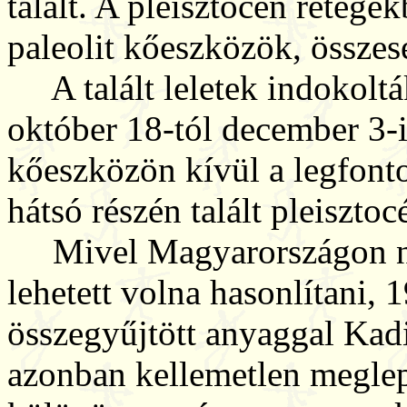
talált. A pleisztocén rétege
paleolit kőeszközök, összes
A talált leletek indokolták 
október 18-tól december 3-i
kőeszközön kívül a legfont
hátsó részén talált pleisztoc
Mivel Magyarországon nem
lehetett volna hasonlítani, 
összegyűjtött anyaggal Kadi
azonban kellemetlen meglep