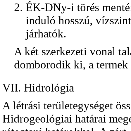
ÉK-DNy-i törés mentén 
induló hosszú, vízszin
járhatók.
A két szerkezeti vonal ta
domborodik ki, a termek t
VII. Hidrológia
A létrási területegységet ös
Hidrogeológiai határai mege