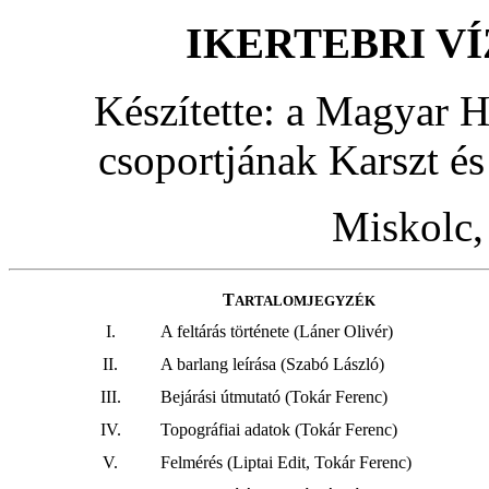
I
KERTEBRI V
Készítette: a Magyar H
csoportjának Karszt é
Miskolc,
T
ARTALOMJEGYZÉK
I.
A feltárás története (Láner Olivér)
II.
A barlang leírása (Szabó László)
III.
Bejárási útmutató (Tokár Ferenc)
IV.
Topográfiai adatok (Tokár Ferenc)
V.
Felmérés (Liptai Edit, Tokár Ferenc)