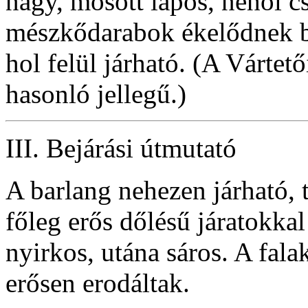
nagy, mosott lapos, néhol c
mészkődarabok ékelődnek be
hol felül járható. (A Vártető
hasonló jellegű.)
III. Bejárási útmutató
A barlang nehezen járható,
főleg erős dőlésű járatokkal
nyirkos, utána sáros. A fala
erősen erodáltak.