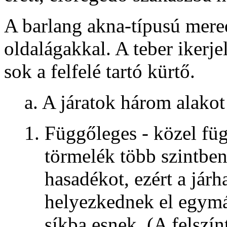
A barlang akna-típusú mere
oldalágakkal. A teber ikerj
sok a felfelé tartó kürtő.
a. A járatok három alakot
Függőleges - közel fü
törmelék több szintben 
hasadékot, ezért a járh
helyezkednek el egymás
síkba esnek. (A felszín