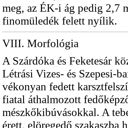
meg, az ÉK-i ág pedig 2,7 m
finomüledék felett nyílik.
VIII. Morfológia
A Szárdóka és Feketesár kö
Létrási Vizes- és Szepesi-ba
vékonyan fedett karsztfelszí
fiatal áthalmozott fedőképz
mészkőkibúvásokkal. A tebe
érett, elöregedő szakaszba h