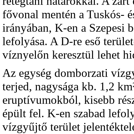
rétegtani határokkal. A zár
fővonal mentén a Tuskós- és
irányában, K-en a Szepesi b
lefolyása. A D-re eső terüle
víznyelőn keresztül lehet hi
Az egység domborzati vízgy
terjed, nagysága kb. 1,2 km²
eruptívumokból, kisebb rés
épült fel. K-en szabad lefo
vízgyűjtő terület jelentéktel