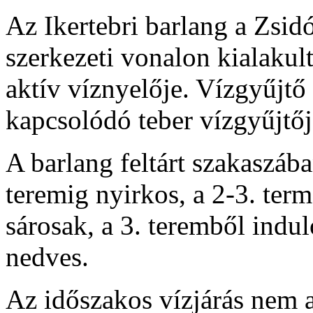
Az Ikertebri barlang a Zsi
szerkezeti vonalon kialakul
aktív víznyelője. Vízgyűjtő
kapcsolódó teber vízgyűjtő
A barlang feltárt szakaszába
teremig nyirkos, a 2-3. term
sárosak, a 3. teremből indu
nedves.
Az időszakos vízjárás nem a