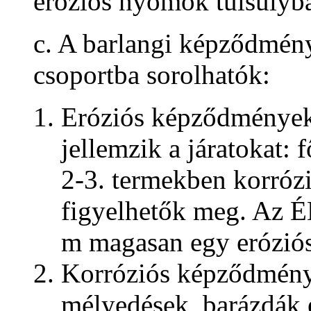
eróziós nyomok túlsúlyb
c. A barlangi képződmény
csoportba sorolhatók:
Eróziós képződmények.
jellemzik a járatokat: 
2-3. termekben korróz
figyelhetők meg. Az É
m magasan egy eróziós
Korróziós képződménye
mélyedések, barázdák é