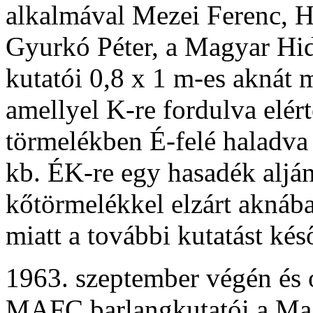
alkalmával Mezei Ferenc, H
Gyurkó Péter, a Magyar Hid
kutatói 0,8 x 1 m-es aknát 
amellyel K-re fordulva elért
törmelékben É-felé haladva 
kb. ÉK-re egy hasadék aljá
kőtörmelékkel elzárt aknába
miatt a további kutatást kés
1963. szeptember végén és o
MAFC barlangkutatói a Mag