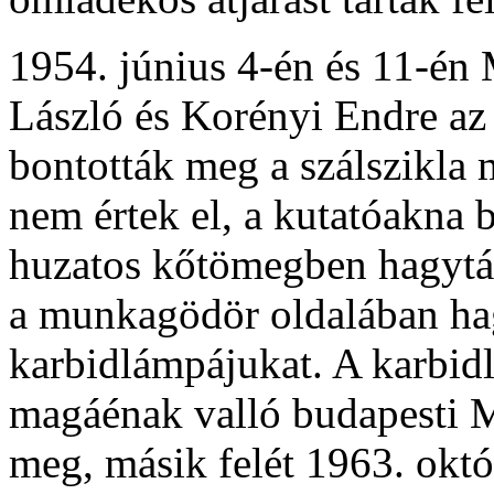
1954. június 4-én és 11-én 
László és Korényi Endre az 
bontották meg a szálszikla 
nem értek el, a kutatóakna 
huzatos kőtömegben hagyták
a munkagödör oldalában ha
karbidlámpájukat. A karbidl
magáénak valló budapesti M
meg, másik felét 1963. okt