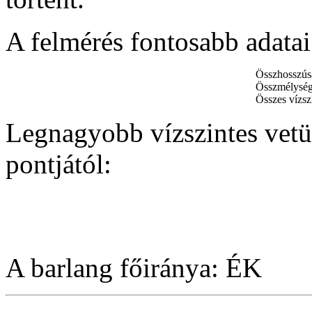
A felmérés fontosabb adatai
Összhosszús
Összmélység
Összes vízszi
Legnagyobb vízszintes vetül
pontjától:
A barlang főiránya: ÉK