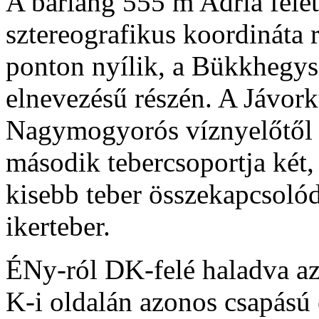
A barlang 555 m Adria felet
sztereografikus koordináta
ponton nyílik, a Bükkhegys
elnevezésű részén. A Jávork
Nagymogyorós víznyelőtől Z
második tebercsoportja két,
kisebb teber összekapcsolód
ikerteber.
ÉNy-ról DK-felé haladva az
K-i oldalán azonos csapású 