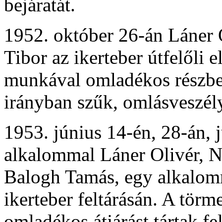
bejáratát.
1952. október 26-án Láner 
Tibor az ikerteber útfelőli 
munkával omladékos részbe 
irányban szűk, omlásveszély
1953. június 14-én, 28-án, 
alkalommal Láner Olivér, N
Balogh Tamás, egy alkalomm
ikerteber feltárásán. A tör
omladékos átjárást tártak f