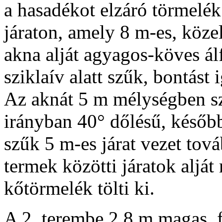
a hasadékot elzáró törmelék
járaton, amely 8 m-es, köze
akna alját agyagos-köves álfe
sziklaív alatt szűk, bontást
Az aknát 5 m mélységben szik
irányban 40° dőlésű, később
szűk 5 m-es járat vezet tová
termek közötti járatok alját
kőtörmelék tölti ki.
A 2. terembe 2,8 m magas, f