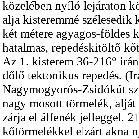
közelében nyíló lejáraton k
alja kisteremmé szélesedik ki
két métere agyagos-földes k
hatalmas, repedéskitöltő k
Az 1. kisterem 36-216° irá
dőlő tektonikus repedés. (I
Nagymogyorós-Zsidókút szer
nagy mosott törmelék, alj
zárja el álfenék jelleggel.
kőtörmelékkel elzárt akna n