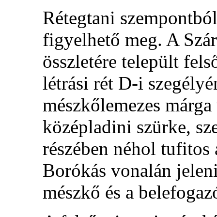
Rétegtani szempontból 
figyelhető meg. A Szá
összletére települt fel
létrási rét D-i szegél
mészkőlemezes márga v
középladini szürke, sze
részében néhol tufitos
Borókás vonalán jeleni
mészkő és a belefogaz