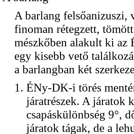
A barlang felsőanizuszi, v
finoman rétegzett, tömöt
mészkőben alakult ki az 
egy kisebb vető találkoz
a barlangban két szerkeze
ÉNy-DK-i törés mentén 
járatrészek. A járatok k
csapáskülönbség 9°, d
járatok tágak, de a leh