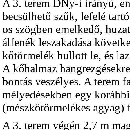
A 3. terem DNy-i irányú, en
becsülhető szűk, lefelé tart
os szögben emelkedő, huzato
álfenék leszakadása követk
kőtörmelék hullott le, és la
A kőhalmaz hangrezgésekre i
bontás veszélyes. A terem f
mélyedésekben egy korábbi f
(mészkőtörmelékes agyag) 
A 3. terem végén 2,7 m mag