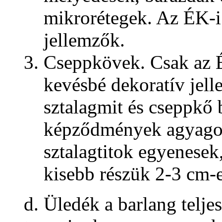
mikrorétegek. Az ÉK-i
jellemzők.
Cseppkövek. Csak az É
kevésbé dekoratív jell
sztalagmit és cseppkő 
képződmények agyagos
sztalagtitok egyenese
kisebb részük 2-3 cm-
d. Üledék a barlang teljes