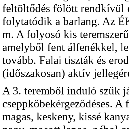
feltöltődés fölött rendkívül
folytatódik a barlang. Az É
m. A folyosó kis teremszerű
amelyből fent álfenékkel, le
tovább. Falai tiszták és ero
(időszakosan) aktív jellegére
A 3. teremből induló szűk j
cseppkőbekérgeződéses. A f
magas, keskeny, kissé kany