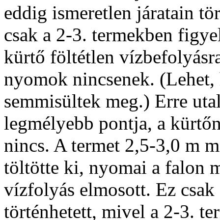
eddig ismeretlen járatain 
csak a 2-3. termekben figye
kürtő föltétlen vízbefolyásr
nyomok nincsenek. (Lehet, 
semmisültek meg.) Erre utal
legmélyebb pontja, a kürtőn
nincs. A termet 2,5-3,0 m m
töltötte ki, nyomai a falon
vízfolyás elmosott. Ez csak 
történhetett, mivel a 2-3. t