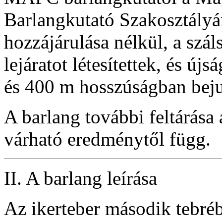
Barlangkutató Szakosztályá
hozzájárulása nélkül, a szá
lejáratot létesítettek, és ú
és 400 m hosszúságban bejut
A barlang további feltárása
várható eredménytől függ.
II. A barlang leírása
Az ikerteber második tebréb