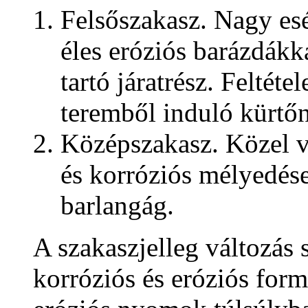
Felsőszakasz. Nagy esé
éles eróziós barázdákka
tartó járatrész. Feltéte
teremből induló kürtő
Középszakasz. Közel ví
és korróziós mélyedése
barlangág.
A szakaszjelleg változás s
korróziós és eróziós for