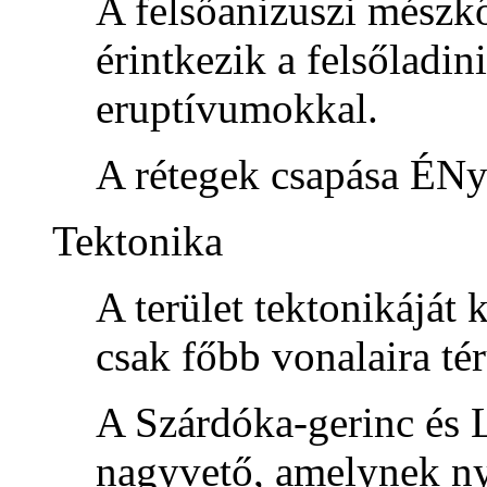
A felsőanizuszi mészk
érintkezik a felsőladin
eruptívumokkal.
A rétegek csapása ÉNy
Tektonika
A terület tektonikáját 
csak főbb vonalaira té
A Szárdóka-gerinc és L
nagyvető, amelynek ny