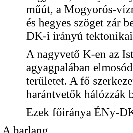
műút, a Mogyorós-víz
és hegyes szöget zár 
DK-i irányú tektonikai
A nagyvető K-en az Is
agyagpalában elmosódó
területet. A fő szerke
harántvetők hálózzák be
Ezek főiránya ÉNy-D
A barlang