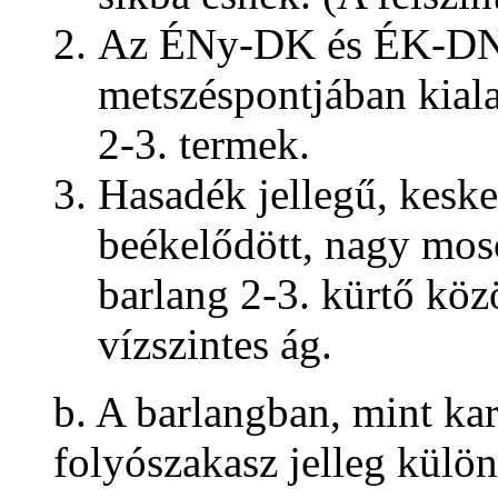
Az ÉNy-DK és ÉK-DNy-
metszéspontjában kiala
2-3. termek.
Hasadék jellegű, keske
beékelődött, nagy moso
barlang 2-3. kürtő köz
vízszintes ág.
b. A barlangban, mint ka
folyószakasz jelleg külön