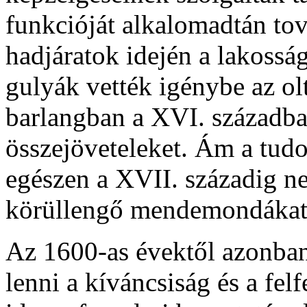
funkcióját alkalomadtán tov
hadjáratok idején a lakosság
gulyák vették igénybe az ol
barlangban a XVI. században
összejöveteleket. Ám a tu
egészen a XVII. századig n
körüllengő mendemondákat 
Az 1600-as évektől azonban 
lenni a kíváncsiság és a fel