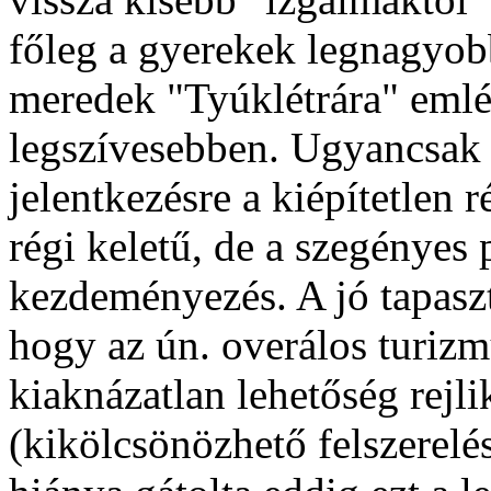
főleg a gyerekek legnagyobb
meredek "Tyúklétrára" emlé
legszívesebben. Ugyancsak 
jelentkezésre a kiépítetlen 
régi keletű, de a szegényes
kezdeményezés. A jó tapaszt
hogy az ún. overálos turiz
kiaknázatlan lehetőség rejlik
(kikölcsönözhető felszerelé