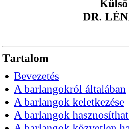
Külső
D
L
R.
É
T
artalom
Bevezetés
A barlangokról általában
A barlangok keletkezése
A barlangok hasznosítha
A barlangok közvetlen ha