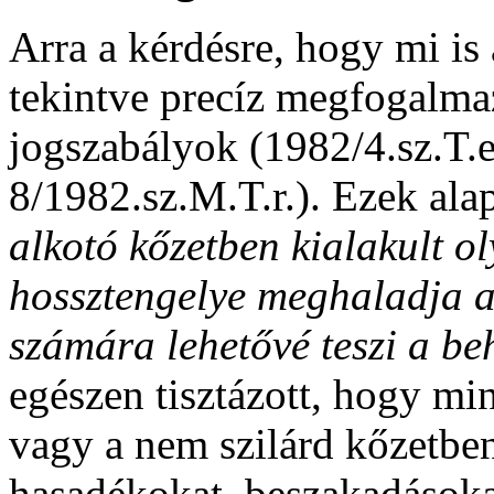
Arra a kérdésre, hogy mi is
tekintve precíz megfogalma
jogszabályok (1982/4.sz.T.e
8/1982.sz.M.T.r.). Ezek alap
alkotó kőzetben kialakult o
hossztengelye meghaladja a
számára lehetővé teszi a be
egészen tisztázott, hogy min
vagy a nem szilárd kőzetben
hasadékokat, beszakadásoka