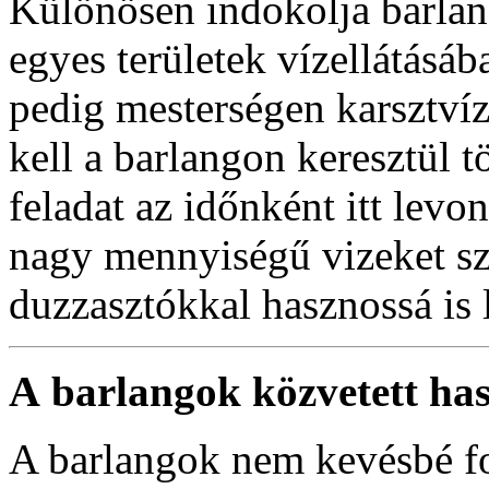
Különösen indokolja barlan
egyes területek vízellátásá
pedig mesterségen karsztvíz
kell a barlangon keresztül 
feladat az időnként itt levo
nagy mennyiségű vizeket sz
duzzasztókkal hasznossá is l
A
barlangok közvetett has
A barlangok nem kevésbé fo