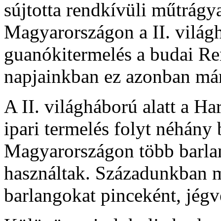
sújtotta rendkívüli műtrágya
Magyarországon a II. világh
guanókitermelés a budai Re
napjainkban ez azonban már 
A II. világháború alatt a 
ipari termelés folyt néhány 
Magyarországon több barlan
használtak. Századunkban má
barlangokat pinceként, jég