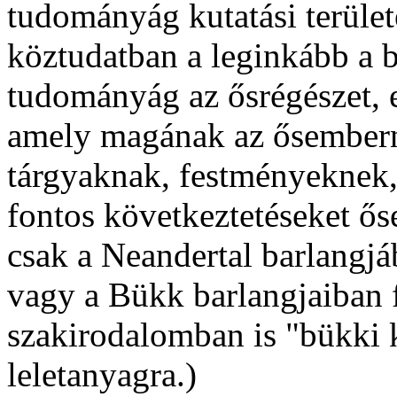
tudományág kutatási terület
köztudatban a leginkább a 
tudományág az ősrégészet, e
amely magának az ősembernek
tárgyaknak, festményeknek, 
fontos következtetéseket ős
csak a Neandertal barlangjáb
vagy a Bükk barlangjaiban f
szakirodalomban is "bükki 
leletanyagra.)