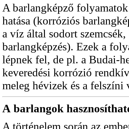
A barlangképző folyamatok 
hatása (korróziós barlangké
a víz által sodort szemcsék,
barlangképzés). Ezek a foly
lépnek fel, de pl. a Budai-h
keveredési korrózió rendkív
meleg hévizek és a felszíni 
A
barlangok hasznosíthat
A történelem során az ember