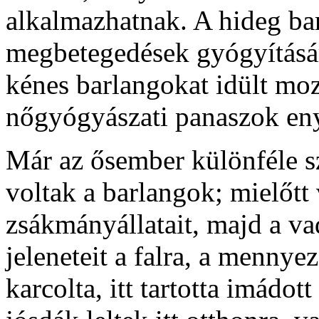
alkalmazhatnak. A hideg ba
megbetegedések gyógyításár
kénes barlangokat idült moz
nőgyógyászati panaszok eny
Már az ősember különféle sz
voltak a barlangok; mielőtt
zsákmányállatait, majd a va
jeleneteit a falra, a mennyez
karcolta, itt tartotta imádot