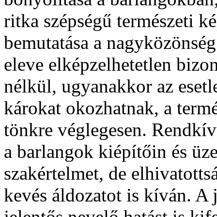
ritka szépségű természeti
bemutatása a nagyközönség
eleve elképzelhetetlen bizo
nélkül, ugyanakkor az esetl
károkat okozhatnak, a termé
tönkre véglegesen. Rendkív
a barlangok kiépítőin és ü
szakértelmet, de elhivatott
kevés áldozatot is kíván. A
jelentős nevelő hatást is kif