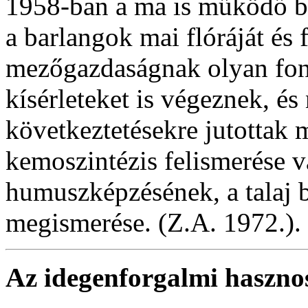
1958-ban a ma is működő ba
a barlangok mai flóráját és 
mezőgazdaságnak olyan fonto
kísérleteket is végeznek, é
következtetésekre jutottak 
kemoszintézis felismerése v
humuszképzésének, a talaj 
megismerése. (Z.A. 1972.).
A
z idegenforgalmi hasznosí