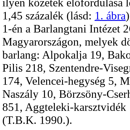
ilyen kőzetek előfordulása 
1,45 százalék (lásd:
1. ábra
1-én a Barlangtani Intézet 2
Magyarországon, melyek dö
barlang: Alpokalja 19, Bak
Pilis 218, Szentendre-Vise
174, Velencei-hegység 5, M
Naszály 10, Börzsöny-Cser
851, Aggteleki-karsztvidék
(T.B.K. 1990.).