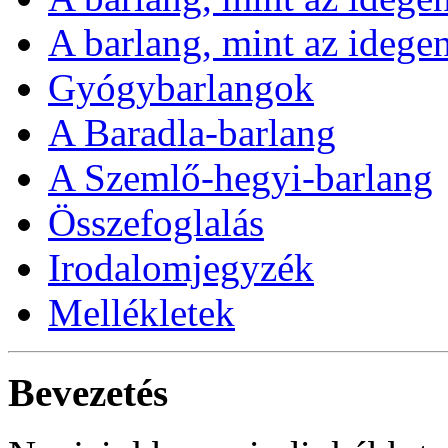
A barlang, mint az idege
Gyógybarlangok
A Baradla-barlang
A Szemlő-hegyi-barlang
Összefoglalás
Irodalomjegyzék
Mellékletek
B
evezetés