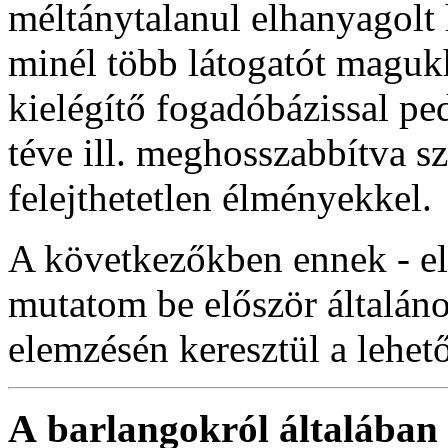
méltánytalanul elhanyagolt
minél több látogatót maguk
kielégítő fogadóbázissal pe
téve ill. meghosszabbítva 
felejthetetlen élményekkel.
A következőkben ennek - el
mutatom be először általán
elemzésén keresztül a lehető
A
barlangokról általában