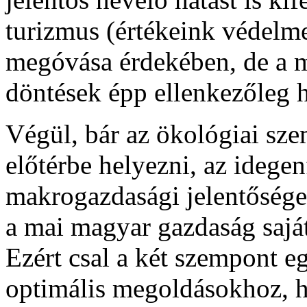
turizmus (értékeink védelm
megóvása érdekében, de a m
döntések épp ellenkezőleg 
Végül, bár az ökológiai sz
előtérbe helyezni, az idege
makrogazdasági jelentősége
a mai magyar gazdaság saját
Ezért csal a két szempont e
optimális megoldásokhoz, h