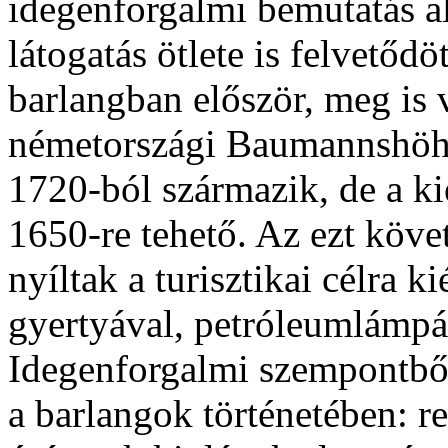
idegenforgalmi bemutatás al
látogatás ötlete is felvetődö
barlangban először, meg is 
németországi Baumannshöh
1720-ból származik, de a kié
1650-re tehető. Az ezt köve
nyíltak a turisztikai célra k
gyertyával, petróleumlámpáv
Idegenforgalmi szempontből
a barlangok történetében: re