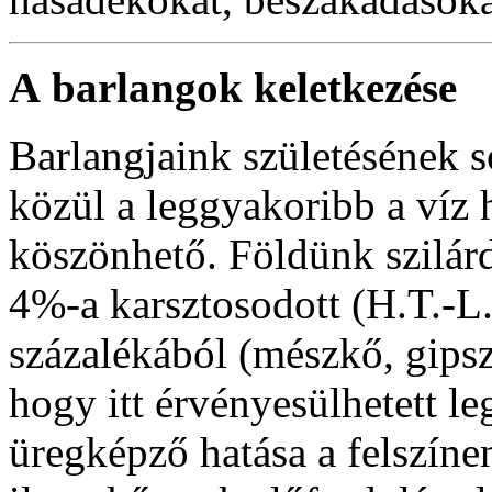
A
barlangok keletkezése
Barlangjaink születésének s
közül a leggyakoribb a víz 
köszönhető. Földünk szilár
4%-a karsztosodott (H.T.-L.
százalékából (mészkő, gipsz,
hogy itt érvényesülhetett l
üregképző hatása a felszínen