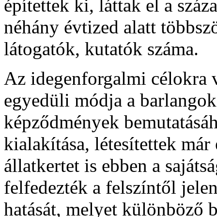
építettek ki, láttak el a szá
néhány évtized alatt többszö
látogatók, kutatók száma.
Az idegenforgalmi célokra 
egyedüli módja a barlangok
képződmények bemutatásáho
kialakítása, létesítettek má
állatkertet is ebben a saját
felfedezték a felszíntől jel
hatását, melyet különböző 