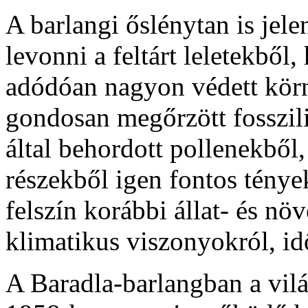
A barlangi őslénytan is jele
levonni a feltárt leletekből
adódóan nagyon védett körny
gondosan megőrzött fosszili
által behordott pollenekből
részekből igen fontos tény
felszín korábbi állat- és n
klimatikus viszonyokról, id
A Baradla-barlangban a vil