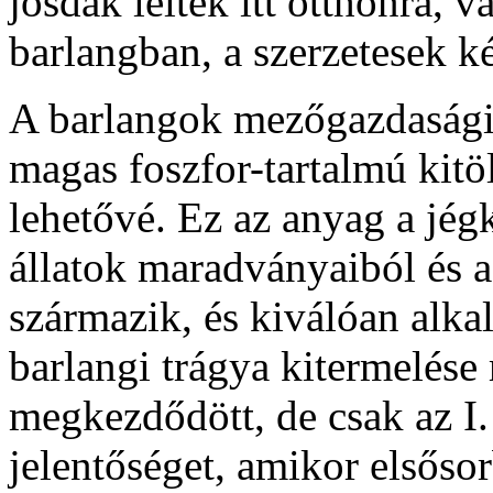
jósdák leltek itt otthonra, 
barlangban, a szerzetesek ké
A barlangok mezőgazdasági 
magas foszfor-tartalmú kitöl
lehetővé. Ez az anyag a jégk
állatok maradványaiból és 
származik, és kiválóan alka
barlangi trágya kitermelése
megkezdődött, de csak az I.
jelentőséget, amikor elsős