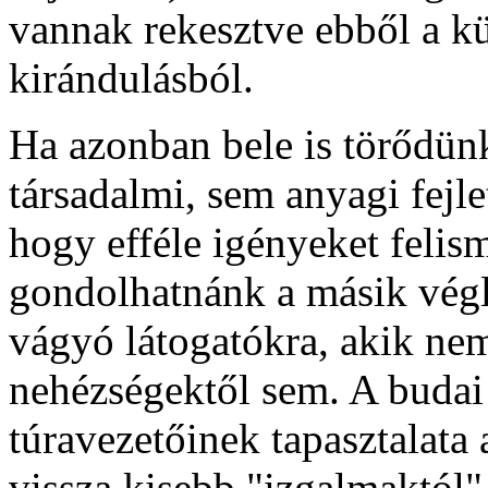
vannak rekesztve ebből a k
kirándulásból.
Ha azonban bele is törődün
társadalmi, sem anyagi fejle
hogy efféle igényeket felis
gondolhatnánk a másik végle
vágyó látogatókra, akik nem
nehézségektől sem. A budai
túravezetőinek tapasztalata
vissza kisebb "izgalmaktól" 