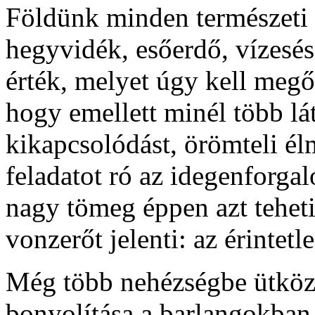
Földünk minden természeti k
hegyvidék, esőerdő, vízesés
érték, melyet úgy kell megő
hogy emellett minél több l
kikapcsolódást, örömteli él
feladatot ró az idegenforgal
nagy tömeg éppen azt tehet
vonzerőt jelenti: az érintetl
Még több nehézségbe ütköz
bonyolítása a barlangokban