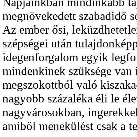
Napjainkban mindinkább tap
megnövekedett szabadidő sok
Az ember ősi, leküzdhetetl
szépségei után tulajdonképp
idegenforgalom egyik legf
mindenkinek szüksége van i
megszokottból való kiszaka
nagyobb százaléka éli le éle
nagyvárosokban, ingerekkel t
amiből menekülést csak a te