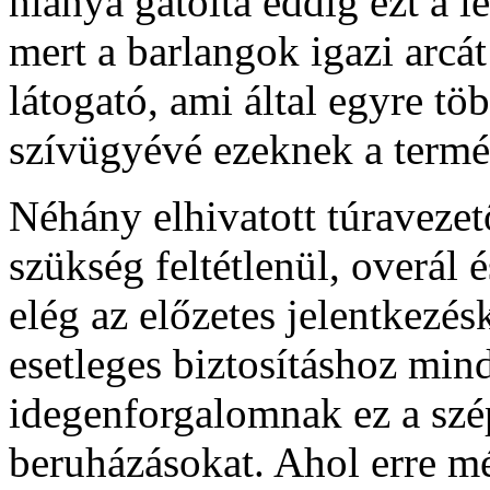
hiánya gátolta eddig ezt a le
mert a barlangok igazi arcá
látogató, ami által egyre t
szívügyévé ezeknek a termé
Néhány elhivatott túravezet
szükség feltétlenül, overál
elég az előzetes jelentkezés
esetleges biztosításhoz mind
idegenforgalomnak ez a szé
beruházásokat. Ahol erre még