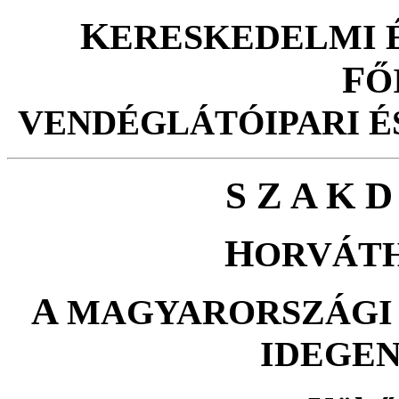
K
ERESKEDELMI 
F
Ő
V
ENDÉGLÁTÓIPARI É
S Z A K D
H
ORVÁT
A
MAGYARORSZÁGI 
IDEGE