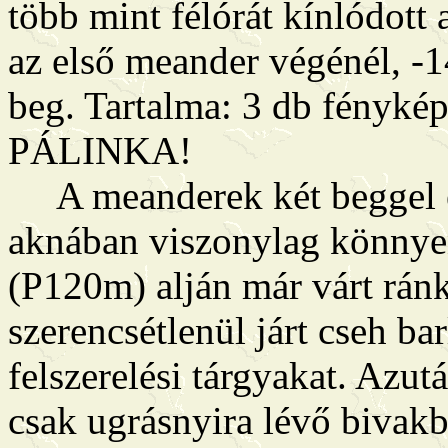
több mint félórát kínlódott 
az első meander végénél, -1
beg. Tartalma: 3 db fénykép
PÁLINKA!
A meanderek két beggel el
aknában viszonylag könnyen
(P120m) alján már várt ránk 
szerencsétlenül járt cseh 
felszerelési tárgyakat. Azu
csak ugrásnyira lévő bivakb