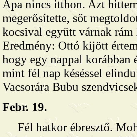
Apa nincs itthon. Azt hittem 
megerősítette, sőt megtoldo
kocsival együtt várnak rám
Eredmény: Ottó kijött értem
hogy egy nappal korábban é
mint fél nap késéssel elind
Vacsorára Bubu szendvicsek
Febr. 19.
Fél hatkor ébresztő. Moh