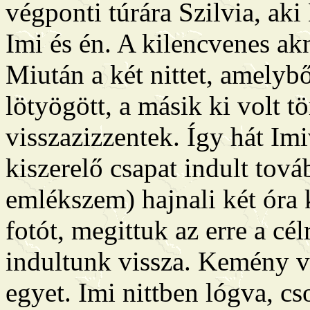
végponti túrára Szilvia, aki
Imi és én. A kilencvenes akn
Miután a két nittet, amelyb
lötyögött, a másik ki volt tö
visszazizzentek. Így hát Imi
kiszerelő csapat indult tová
emlékszem) hajnali két óra 
fotót, megittuk az erre a cél
indultunk vissza. Kemény v
egyet. Imi nittben lógva, c