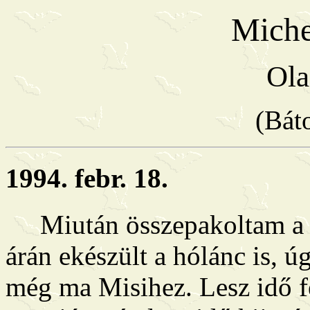
Miche
Ola
(Bát
1994. febr. 18.
Miután összepakoltam a c
árán ekészült a hólánc is,
még ma Misihez. Lesz idő fe