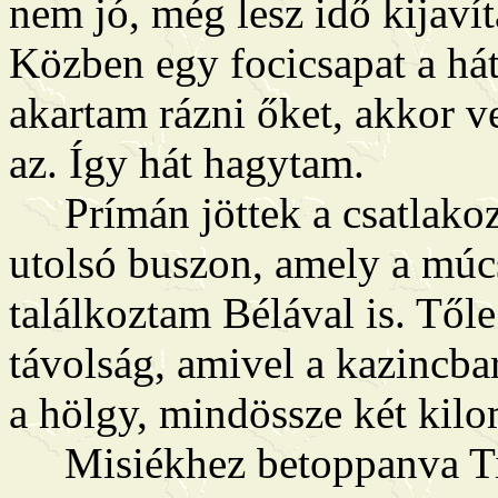
nem jó, még lesz idő kijaví
Közben egy focicsapat a há
akartam rázni őket, akkor v
az. Így hát hagytam.
Prímán jöttek a csatlako
utolsó buszon, amely a múc
találkoztam Bélával is. Től
távolság, amivel a kazincbar
a hölgy, mindössze két kilo
Misiékhez betoppanva Tibik