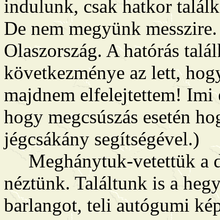
indulunk, csak hatkor talál
De nem megyünk messzire. 
Olaszország. A hatórás talá
következménye az lett, hogy
majdnem elfelejtettem! Imi 
hogy megcsúszás esetén hog
jégcsákány segítségével.)
Meghánytuk-vetettük a dol
néztünk. Találtunk is a heg
barlangot, teli autógumi k