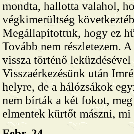
mondta, hallotta valahol, h
végkimerültség következtébe
Megállapítottuk, hogy ez hü
Tovább nem részletezem. A 
vissza történő leküzdésével 
Visszaérkezésünk után Imré
helyre, de a hálózsákok egy
nem bírták a két fokot, meg
elmentek kürtőt mászni, mi 
Febr. 24.