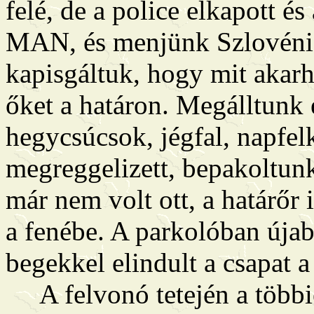
felé, de a police elkapott
MAN, és menjünk Szlovéni
kapisgáltuk, hogy mit akarh
őket a határon. Megálltunk 
hegycsúcsok, jégfal, napfel
megreggelizett, bepakoltunk
már nem volt ott, a határőr
a fenébe. A parkolóban újab
begekkel elindult a csapat a
A felvonó tetején a többie