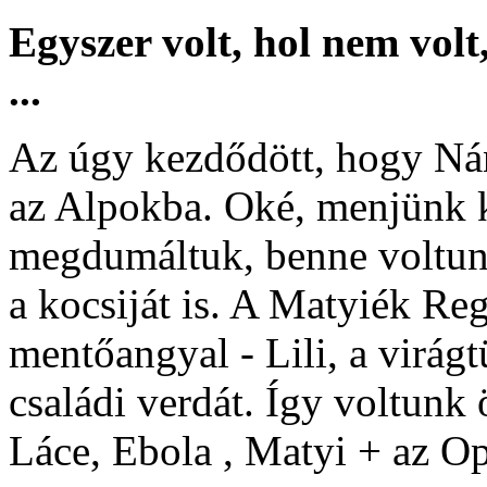
Egyszer volt, hol nem volt
...
Az úgy kezdődött, hogy Nán
az Alpokba. Oké, menjünk k
megdumáltuk, benne voltunk.
a kocsiját is. A Matyiék Rega
mentőangyal - Lili, a virágtü
családi verdát. Így voltunk ö
Láce, Ebola , Matyi + az O