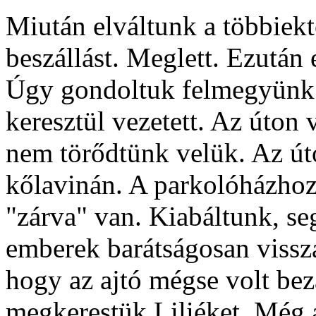
Miután elváltunk a többiek
beszállást. Meglett. Ezután 
Úgy gondoltuk felmegyünk a
keresztül vezetett. Az úton v
nem törődtünk velük. Az út
kőlavinán. A parkolóházhoz 
"zárva" van. Kiabáltunk, se
emberek barátságosan vissza
hogy az ajtó mégse volt bez
megkerestük Liliéket. Még 