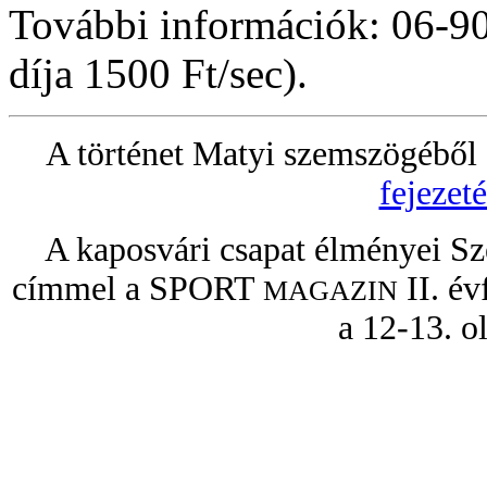
További információk: 06-
díja 1500 Ft/sec).
A történet Matyi szemszögébő
fejezet
A kaposvári csapat élményei Sze
címmel a SPORT
II. é
MAGAZIN
a 12-13. o