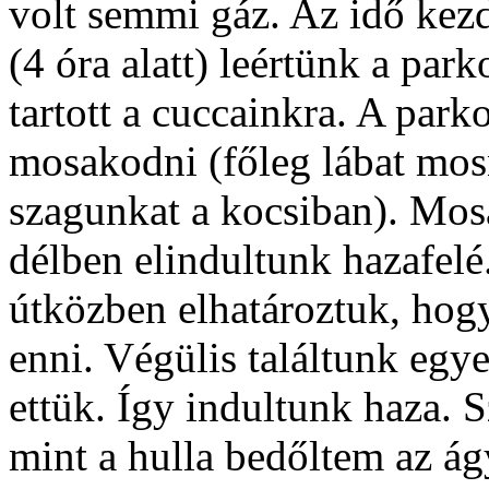
volt semmi gáz. Az idő kezd
(4 óra alatt) leértünk a par
tartott a cuccainkra. A par
mosakodni (főleg lábat mos
szagunkat a kocsiban). Mos
délben elindultunk hazafelé
útközben elhatároztuk, hog
enni. Végülis találtunk egye
ettük. Így indultunk haza. S
mint a hulla bedőltem az á