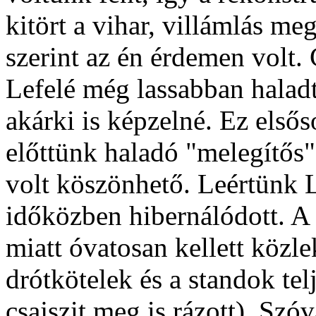
kitört a vihar, villámlás m
szerint az én érdemen volt. 
Lefelé még lassabban halad
akárki is képzelné. Ez első
előttünk haladó "melegítős"
volt köszönhető. Leértünk L
időközben hibernálódott. A 
miatt óvatosan kellett közle
drótkötelek és a standok tel
csajszit meg is rázott). Szóv