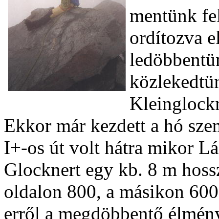
mentünk fel
ordítozva e
ledöbbentü
közlekedtün
Kleinglockn
Ekkor már kezdett a hó sze
I+-os út volt hátra mikor L
Glocknert egy kb. 8 m hossz
oldalon 800, a másikon 600
erről a megdöbbentő élmény