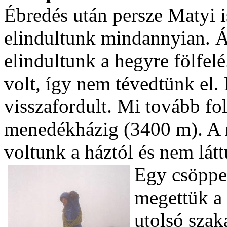
Ébredés után persze Matyi i
elindultunk mindannyian. Á
elindultunk a hegyre fölfelé
volt, így nem tévedtünk el. 
visszafordult. Mi tovább fo
menedékházig (3400 m). A n
voltunk a háztól és nem lát
Egy csöppe
megettük a 
utolsó sza