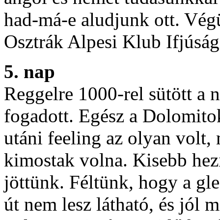
had-má-e aludjunk ott. Végü
Osztrák Alpesi Klub Ifjúsági
5. nap
Reggelre 1000-rel sütött a 
fogadott. Egész a Dolomitok
utáni feeling az olyan volt
kimostak volna. Kisebb hezi
jöttünk. Féltünk, hogy a gl
út nem lesz látható, és jól