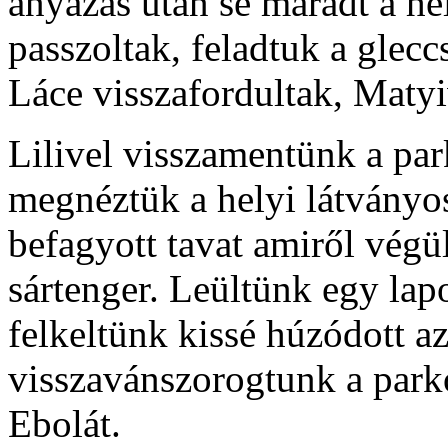
anyázás után se maradt a he
passzoltak, feladtuk a glecc
Láce visszafordultak, Maty
Lilivel visszamentünk a pa
megnéztük a helyi látványo
befagyott tavat amiről végü
sártenger. Leültünk egy lap
felkeltünk kissé húzódott a
visszavánszorogtunk a park
Ebolát.