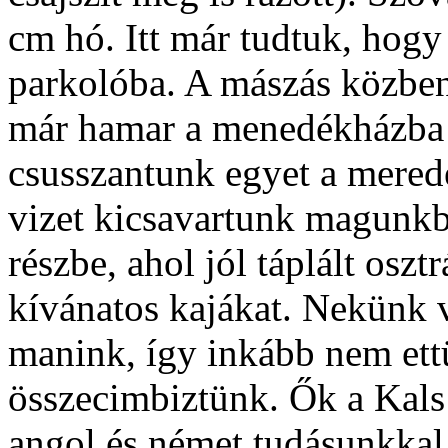
cm hó. Itt már tudtuk, hogy
parkolóba. A mászás közben
már hamar a menedékházba é
csusszantunk egyet a merede
vizet kicsavartunk magunkbó
részbe, ahol jól táplált osz
kívánatos kajákat. Nekünk 
manink, így inkább nem ett
összecimbiztünk. Ők a Kals f
angol és német tudásunkkal 