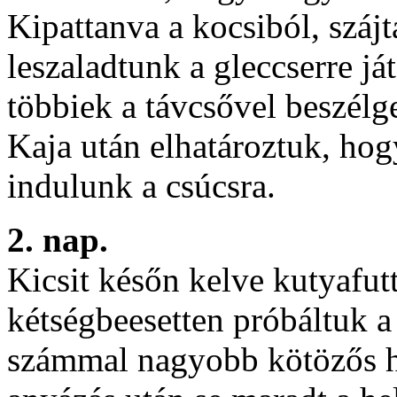
Kipattanva a kocsiból, szájt
leszaladtunk a gleccserre já
többiek a távcsővel beszélge
Kaja után elhatároztuk, ho
indulunk a csúcsra.
2. nap.
Kicsit későn kelve kutyafu
kétségbeesetten próbáltuk a 
számmal nagyobb kötözős há