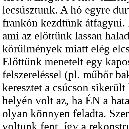
lecsúsztunk. A hó egyre du
frankón kezdtünk átfagyni. 
ami az előttünk lassan hala
körülmények miatt elég elcsi
Előttünk menetelt egy kapo
felszereléssel (pl. műbőr ba
keresztet a csúcson sikerül
helyén volt az, ha ÉN a hat
olyan könnyen feladta. Sze
voltunk fent, így a rekonstr