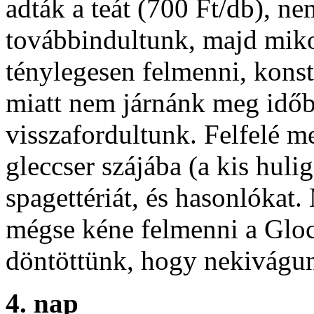
adták a teát (700 Ft/db), ne
továbbindultunk, majd miko
ténylegesen felmenni, konst
miatt nem járnánk meg időb
visszafordultunk. Felfelé m
gleccser szájába (a kis huli
spagettériát, és hasonlókat.
mégse kéne felmenni a Gloc
döntöttünk, hogy nekivágu
4. nap