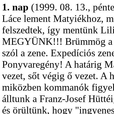
1. nap
(1999. 08. 13., pénte
Láce lement Matyiékhoz, m
felszedtek, így mentünk Lili
MEGYÜNK!!! Brümmög a 
szól a zene. Expedíciós zen
Ponyvaregény! A határig M
vezet, sőt végig ő vezet. A h
miközben kommanók figyelt
álltunk a Franz-Josef Hütt
és örültünk, hogy "ingyene