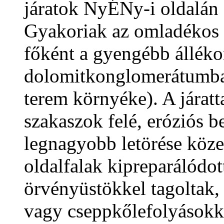
járatok NyÉNy-i oldalán 
Gyakoriak az omladékos s
főként a gyengébb állék
dolomitkonglomerátumban
terem környéke). A járatt
szakaszok felé, eróziós b
legnagyobb letörése köz
oldalfalak kipreparálódot
örvényüstökkel tagoltak, 
vagy cseppkőlefolyásokka