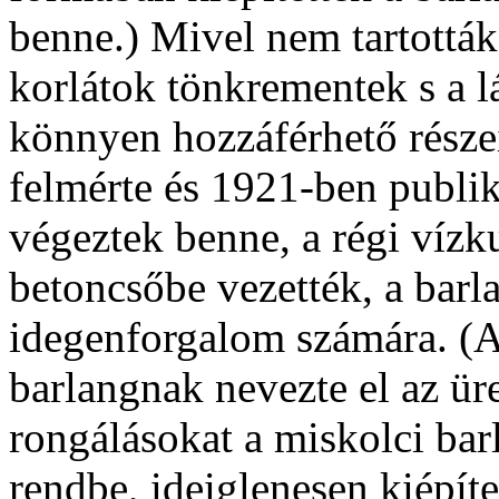
benne.) Mivel nem tartották
korlátok tönkrementek s a l
könnyen hozzáférhető része
felmérte és 1921-ben publik
végeztek benne, a régi vízkut
betoncsőbe vezették, a barla
idegenforgalom számára. (A
barlangnak nevezte el az ür
rongálásokat a miskolci ba
rendbe, ideiglenesen kiépíte