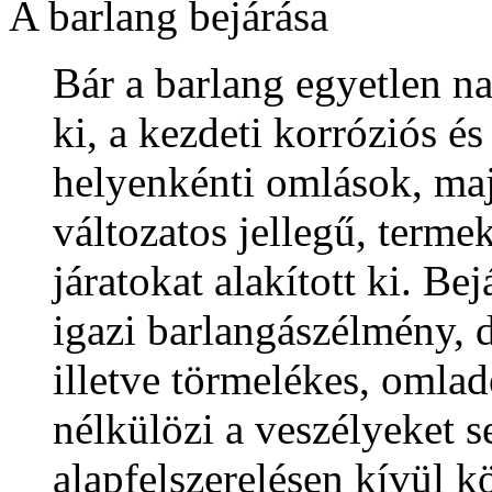
A barlang bejárása
Bár a barlang egyetlen na
ki, a kezdeti korróziós é
helyenkénti omlások, ma
változatos jellegű, terme
járatokat alakított ki. Be
igazi barlangászélmény, d
illetve törmelékes, omla
nélkülözi a veszélyeket s
alapfelszerelésen kívül k