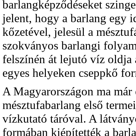
barlangképződéseket szinge
jelent, hogy a barlang egy i
kőzetével, jelesül a mésztu
szokványos barlangi folyama
felszínén át lejutó víz oldj
egyes helyeken cseppkő form
A Magyarországon ma már e
mésztufabarlang első termei
vízkutató táróval. A látván
formában kiépítették a barla