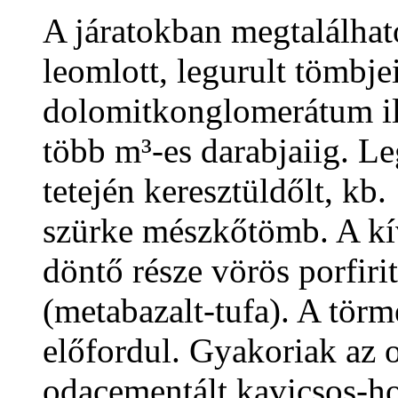
A járatokban megtalálhat
leomlott, legurult tömbjei
dolomitkonglomerátum ill
több m³-es darabjaiig. 
tetején keresztüldőlt, kb
szürke mészkőtömb. A kí
döntő része vörös porfiri
(metabazalt-tufa). A törm
előfordul. Gyakoriak az o
odacementált kavicsos-h