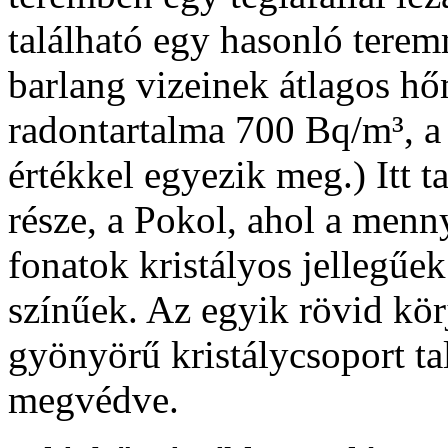
található egy hasonló terem
barlang vizeinek átlagos hő
radontartalma 700 Bq/m³, a 
értékkel egyezik meg.) Itt t
része, a Pokol, ahol a menn
fonatok kristályos jellegűe
színűek. Az egyik rövid kö
gyönyörű kristálycsoport ta
megvédve.