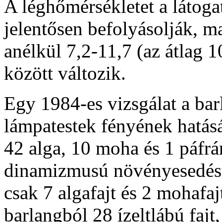
A léghőmérsékletet a látogat
jelentősen befolyásolják, ma
anélkül 7,2-11,7 (az átlag 
között változik.
Egy 1984-es vizsgálat a bar
lámpatestek fényének hatásá
42 alga, 10 moha és 1 páfrán
dinamizmusú növényesedést
csak 7 algafajt és 2 mohafaj
barlangból 28 ízeltlábú fajt