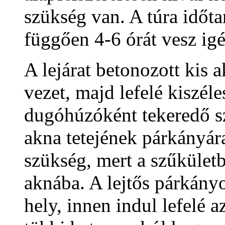
szükség van. A túra időta
függően 4-6 órát vesz ig
A lejárat betonozott kis
vezet, majd lefelé kiszél
dugóhúzóként tekeredő sz
akna tetejének párkányár
szükség, mert a szűkületb
aknába. A lejtős párkán
hely, innen indul lefelé a