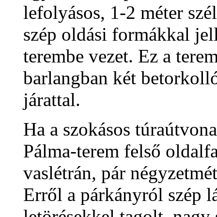
lefolyásos, 1-2 méter szél
szép oldási formákkal je
terembe vezet. Ez a terem
barlangban két betorkolló
járattal.
Ha a szokásos túraútvona
Pálma-terem felső oldalfa
vaslétrán, pár négyzetmét
Erről a párkányról szép l
letörésekkel tagolt, nagy 