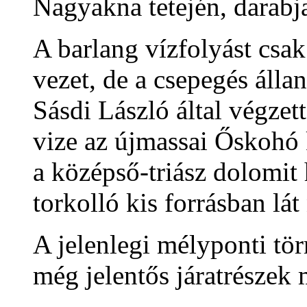
Nagyakna tetején, darabj
A barlang vízfolyást csa
vezet, de a csepegés álla
Sásdi László által végzett
vize az újmassai Őskohó 
a középső-triász dolomit
torkolló kis forrásban lát
A jelenlegi mélyponti tö
még jelentős járatrészek