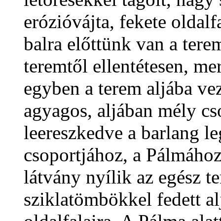
erózióvájta, fekete oldalfa
balra előttünk van a tere
teremtől ellentétesen, me
egyben a terem aljába ve
agyagos, aljában mély cs
leereszkedve a barlang l
csoportjához, a Pálmához
látvány nyílik az egész t
sziklatömbökkel fedett alj