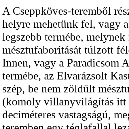
A Cseppköves-teremből részb
helyre mehetünk fel, vagy a
legszebb termébe, melynek f
mésztufaborítását túlzott f
Innen, vagy a Paradicsom A
termébe, az Elvarázsolt Kas
szép, be nem zöldült mész
(komoly villanyvilágítás itt
deciméteres vastagságú, me
teremben egy téglafallal le