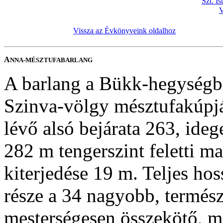
Szt. I
V
Vissza az Évkönyveink oldalhoz
A
NNA-MÉSZTUFABARLANG
A barlang a Bükk-hegységbe
Szinva-völgy mésztufakúpjá
lévő alsó bejárata 263, ide
282 m tengerszint feletti m
kiterjedése 19 m. Teljes ho
része a 34 nagyobb, termés
mesterségesen összekötő, me