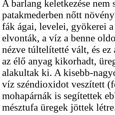
A barlang keletkezése nem 
patakmederben nőtt növény
fák ágai, levelei, gyökerei 
elvonták, a víz a benne old
nézve túltelítetté vált, és 
az élő anyag kikorhadt, üre
alakultak ki. A kisebb-nag
víz széndioxidot veszített (
mohapárnák is segítettek eb
mésztufa üregek jöttek létre