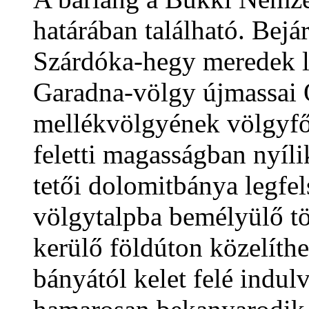
határában található. Bejá
Szárdóka-hegy meredek le
Garadna-völgy újmassai 
mellékvölgyének völgyfő
feletti magasságban nyíli
tetői dolomitbánya legfe
völgytalpba bemélyülő töb
kerülő földúton közelít
bányától kelet felé indulv