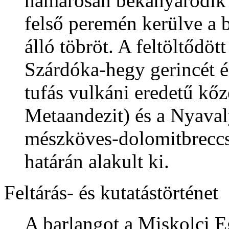
hamarosan bekanyarodik a
felső peremén kerülve a b
álló töbröt. A feltöltődöt
Szárdóka-hegy gerincét és
tufás vulkáni eredetű kő
Metaandezit) és a Nyaval
mészköves-dolomitbreccs
határán alakult ki.
Feltárás- és kutatástörténet
A barlangot a Miskolci