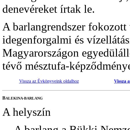
denevéreket írtak le.
A barlangrendszer fokozott
idegenforgalmi és vízellátás
Magyarországon egyedülálló
tévő mésztufa-képződményei 
Vissza az Évkönyveink oldalhoz
Vissza 
B
ALEKINA-BARLANG
A helyszín
A barlang a Bükki Nemze