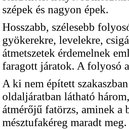
szépek és nagyon épek.
Hosszabb, szélesebb folyosó
gyökerekre, levelekre, csig
átmetszetek érdemelnek emlí
faragott járatok. A folyosó 
A ki nem épített szakaszban
oldaljáratban látható három
átmérőjű fatörzs, aminek a b
mésztufakéreg maradt meg.