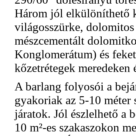
Három jól elkülöníthető 
világosszürke, dolomito
mészcementált dolomitk
Konglomerátum) és feket
kőzetrétegek meredeken é
A barlang folyosói a bejá
gyakoriak az 5-10 méter 
járatok. Jól észlelhető a 
10 m²-es szakaszokon meg