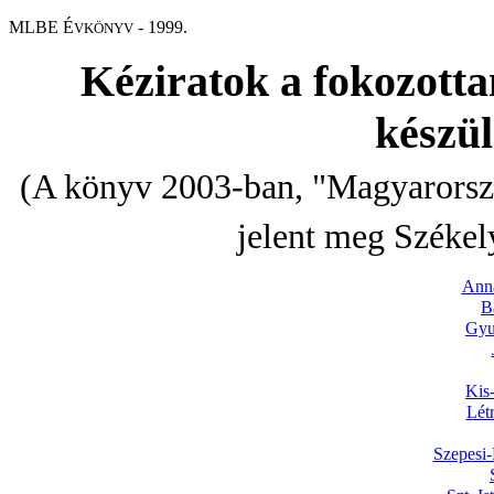
MLBE É
- 1999.
VKÖNYV
Kéziratok a fokozotta
készü
(A könyv 2003-ban, "Magyarorszá
jelent meg Székel
Anna
B
Gyu
Kis
Lét
Szepesi-