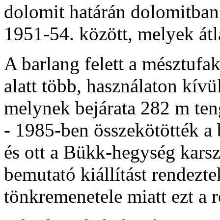
dolomit határán dolomitban ké
1951-54. között, melyek át
A barlang felett a mésztufa
alatt több, használaton kívül
melynek bejárata 282 m ten
- 1985-ben összekötötték a 
és ott a Bükk-hegység karszt
bemutató kiállítást rendeztek
tönkremenetele miatt ezt a 