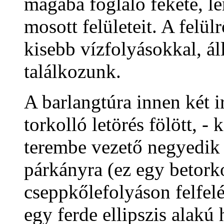
magába foglaló fekete, l
mosott felületeit. A felül
kisebb vízfolyásokkal, á
találkozunk.
A barlangtúra innen két i
torkolló letörés fölött, - 
terembe vezető negyedik lé
párkányra (ez egy betorko
cseppkőlefolyáson felfel
egy ferde ellipszis alakú