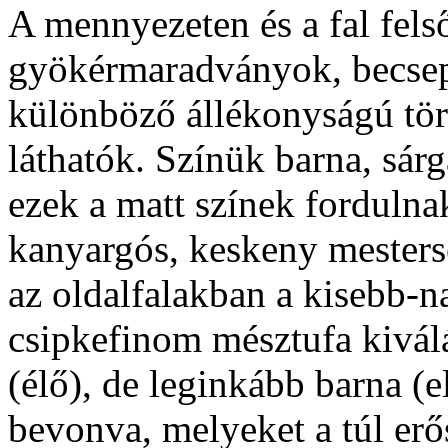
A mennyezeten és a fal fel
gyökérmaradványok, becsep
különböző állékonyságú tö
láthatók. Színük barna, sár
ezek a matt színek fordulna
kanyargós, keskeny mestersé
az oldalfalakban a kisebb-
csipkefinom mésztufa kiválá
(élő), de leginkább barna (
bevonva, melyeket a túl erős