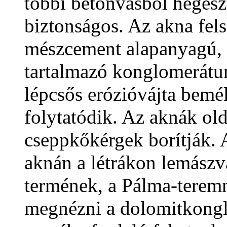
többi betonvasból hegeszt
biztonságos. Az akna fels
mészcement alapanyagú, 
tartalmazó konglomerátum
lépcsős erózióvájta bemé
folytatódik. Az aknák old
cseppkőkérgek borítják. 
aknán a létrákon lemászv
termének, a Pálma-teremn
megnézni a dolomitkongl