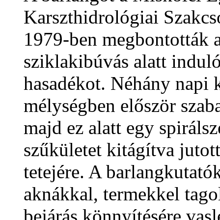
Karszthidrológiai Szakcso
1979-ben megbontották a
sziklakibúvás alatt indul
hasadékot. Néhány napi
mélységben először szabad
majd ez alatt egy spirál
szűkületet kitágítva juto
tetejére. A barlangkutatók
aknákkal, termekkel tagol
bejárás könnyítésére vasl