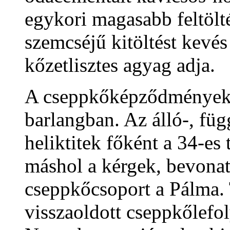
egykori magasabb feltölt
szemcséjű kitöltést kevé
kőzetlisztes agyag adja.
A cseppkőképződmények a
barlangban. Az álló-, fü
heliktitek főként a 34-es
máshol a kérgek, bevona
cseppkőcsoport a Pálma. 
visszaoldott cseppkőlefol