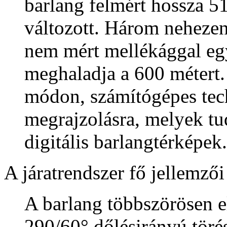
barlang felmért hossza 5
változott. Három nehezen j
nem mért mellékággal egy
meghaladja a 600 métert. 
módon, számítógépes tec
megrajzolásra, melyek tu
digitális barlangtérképek.
A járatrendszer fő jellemzői
A barlang többszörösen e
290/60° dőlésirányú törés