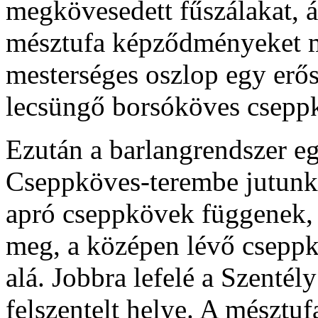
megkövesedett fűszálakat, 
mésztufa képződményeket m
mesterséges oszlop egy erő
lecsüngő borsóköves cseppk
Ezután a barlangrendszer e
Cseppköves-terembe jutunk.
apró cseppkövek függenek,
meg, a középen lévő cseppkő
alá. Jobbra lefelé a Szentél
felszentelt helye. A mésztu