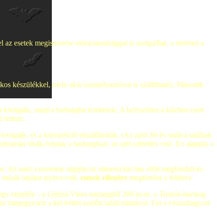
vel az esetek megismerése némi tanulsággal is szolgálhat, a történet a
ckos készülékkel, mely akár személyautóval is szállítható). Második
etet kivágták, majd a barlangba lementek. A helyszínen a közben esett
 tettem.
vágták, és a környékről elszállították. (Az ajtót fél év múlva találtuk
yamán túrák folytak a barlangban, az ajtó sértetlen volt. Ez alapján a
m. Az autó a nyomok alapján az útmenti kis ház előtt megfordult és
 másik bejárat nyitva volt,
ennek ellenére
megtörtént a feltörés.
egy személy - a Létrási-Vizes-barlangtól 200 m-re, a Tuskós-barlang
a megegyezett a két héttel azelőtt talált mintával. Ezt a visszahagyott