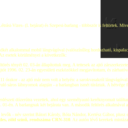
Létrási-Vizes- (I. bejárat) és Szepesi-barlang - többször is feltörtek. Mi
 mindkét alkalommal mobil lángvágóval (valószínűleg hordozható, kispala
. Az esetek körülményei a következők:
feltörés tényét 02. 03-án állapítottuk meg. A tettesek az ajtó zárszerkez
tót 1996. 02. 23-án egyesületi eszközökkel megjavítottam, és zárhatóvá
1 órakor - az ajtó már nem volt a helyén: a sarokvasakról lángvágóval le
uló sáros lábnyomok alapján - a barlangban ismét túráztak. A hétvége fol
rdészeti dózerútra vezettek, ahol egy személyautó keréknyomait találta
 01-én. A barlangnak két bejárata van. A második feltörés alkalmával a
levők - név szerint Bátori Károly, Bóta Nándor, Kertész Gábor, plusz 
des, zöld színű, rendszáma CRN-310
. Az autón lévő kerekek mintázat