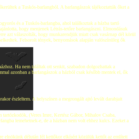
őkerültek a Tuskós-barlangból. A barlangászok tájékoztatták őket a
ogyorós és a Tuskós-barlangba, ahol találkoztak a házba tartó
 ajánlotta, hogy menjenek Létrás-tetőre barlangászni. Elmondásuk
erre azt válaszolták, hogy munkarendjük miatt csak vasárnap dél körül
iselkedtek. Felsorolt tények, benyomások alapján valószínüleg ők
ázhoz. Ha nem találtak ott senkit, szabadon dolgozhattak a
mmal azonban a barlangászok a házból csak később mentek el, ők
rakor észleltem. A helyszínen a megrongált ajtó levált darabjait
an tartózkodók, (Veres Imre, Kertész Gábor, Mihalov Csaba,
rlangba lemehetnek-e, de a házban nem volt ehhez kulcs. Ezeket a
elnökünk délután fél kettőkor elkísért közülük kettőt az említett