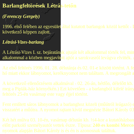
Barlangfeltörések Létrás-tetőn
(Ferenczy Gergely)
1996. első felében az egyesület által kutatott barlangok közül kettőt - 
következő képpen zajlott.
Létrási-Vizes-barlang
A Létrási-Vizes I. sz. bejáratának ajtaját két alkalommal törték fel,
alkalommal a közben megjavított ajtót a sarokvasról levágva elvitték
Az első feltörés 1996. 01. 28. délutánja és 02. 01-e között történt. A 
hó miatt ekkor lábnyomot, keréknyomot nem találtam. A megrongált aj
A következő ellenőrzésem alkalmával - 02. 26-án, hétfőn, délelőtt kb. 1
meg a Piplák-ház környékén.) Ezt követően - a barlangból kifelé irány
feltörés 25-én vasárnap este vagy éjjel történt.
Fent említett sáros lábnyomok a barlanghoz közeli (műútról leágazó) e
visszatért a műútra. A nyomot rajtam kívül megnézte Bátori Károly 03.
Két hét múlva 03. 10-én, vasárnap délután kb. ½4-kor a kutatóházban 
előtt parkoló személyautót vettek észre. Típusa:
240-es kombi Merce
nyomok alapján Bátori Károly is és én is azonosnak találtuk.