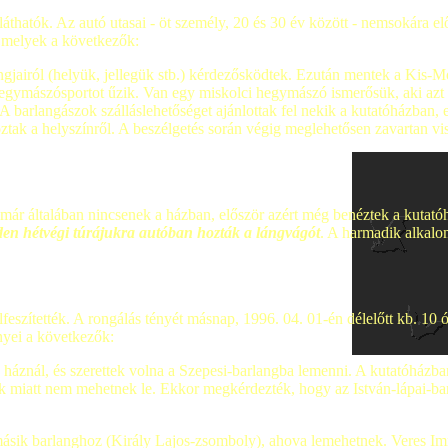
thatók. Az autó utasai - öt személy, 20 és 30 év között - nemsokára el
, melyek a következők:
ngjairól (helyük, jellegük stb.) kérdezősködtek. Ezután mentek a Kis-M
 hegymászósportot űzik. Van egy miskolci hegymászó ismerősük, aki azt
A barlangászok szálláslehetőséget ajánlottak fel nekik a kutatóházban, 
oztak a helyszínről. A beszélgetés során végig meglehetősen zavartan v
ár általában nincsenek a házban, először azért még benéztek a kutatóh
en hétvégi túrájukra autóban hozták a lángvágót
. A harmadik alkalo
lfeszítették. A rongálás tényét másnap, 1996. 04. 01-én délelőtt kb. 10 ó
ényei a következők:
 háznál, és szerettek volna a Szepesi-barlangba lemenni. A kutatóházb
ok miatt nem mehetnek le. Ekkor megkérdezték, hogy az István-lápai-ba
másik barlanghoz (Király Lajos-zsomboly), ahova lemehetnek. Veres Imre 