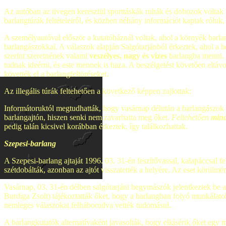
Az autóban az üvegen keresztül sporttáskák ruhák és dobozok voltak lá
barlangtúrák feltételeiről, és közben néhány információt kaptak róluk
A személyautóval először a kutatóháznál voltak, ahol a környék barla
barlangászokkal. A válaszok alapján Salgótarjánból érkeztek, ahol a
szerint szeretnének valami
veszélyes, nagy és vizes
barlangba menni. 
tudnak ideérni, és este mennek is haza. A beszélgetést követően eltáv
követték el a barlangfeltöréseket.
Az illegális túrák feltehetően a következő képpen zajlottak:
Informátoruktól megtudhatták, hogy vasárnap délután a barlangászok m
barlangajtón, hiszen senki nem zavarhatta meg őket.
Feltehetően
mind
pedig talán kicsivel korábban érkeztek, így találkozhattak.
Szepesi-barlang
A Szepesi-barlang ajtaját 1996. 03. 31-én feszítővassal, kalapáccsal fe
szétdobálták, azonban az ajtót visszatették a helyére. Az eset körülm
Vasárnap, 03. 31-én délben salgótarjáni hegymászók jelentkeztek be a
Burdiga Zsolt) tájékoztatták őket, hogy a barlangban folyó munkálat
nemleges válaszokat felháborodva vették tudomásul.
A barlangkutatók alternatívaként javasolták, hogy elkísérik őket egy 