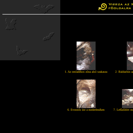
1. Az omladékos zóna alsó szakasza
2. Baldachin 
6. Evorziós üst a mederfenéken
7. Lefűződött m