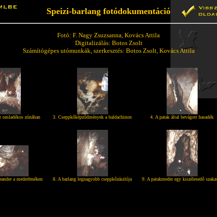
Speizi-barlang fotódokumentáció
Fotó: F. Nagy Zsuzsanna, Kovács Attila
Digitalizálás: Botos Zsolt
Számítógépes utómunkák, szerkesztés: Botos Zsolt, Kovács Attila
az omladékos zónában
3. Cseppkőképződmények a baldachinon
4. A patak által bevágott hasadék
eander a mederfenéken
8. A barlang legnagyobb cseppkőzászlója
9. A patakmeder egy kiszélesedő szaka