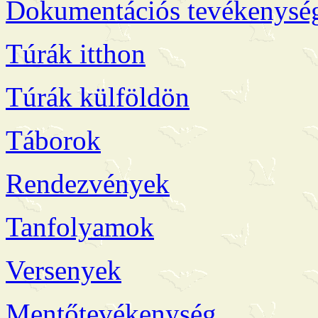
Dokumentációs tevékenysé
Túrák itthon
Túrák külföldön
Táborok
Rendezvények
Tanfolyamok
Versenyek
Mentőtevékenység