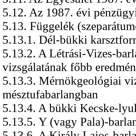
5.12. Az 1987. évi pénzügyi
5.13. Függelék (szeparátum
5.13.1. Dél-bükki karsztfo
5.13.2. A Létrási-Vizes-bar
vizsgálatának főbb eredmén
5.13.3. Mérnökgeológiai viz
mésztufabarlangban
5.13.4. A bükki Kecske-lyu
5.13.5. Y (vagy Pala)-barla
5.13.6. A Király Lajos-barl