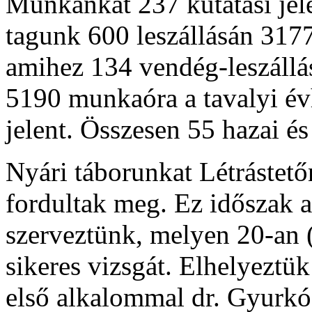
Munkánkat 237 kutatási jel
tagunk 600 leszállásán 3177
amihez 134 vendég-leszállás
5190 munkaóra a tavalyi év
jelent. Összesen 55 hazai és
Nyári táborunkat Létrástető
fordultak meg. Ez időszak a
szerveztünk, melyen 20-an 
sikeres vizsgát. Elhelyeztük
első alkalommal dr. Gyurkó 