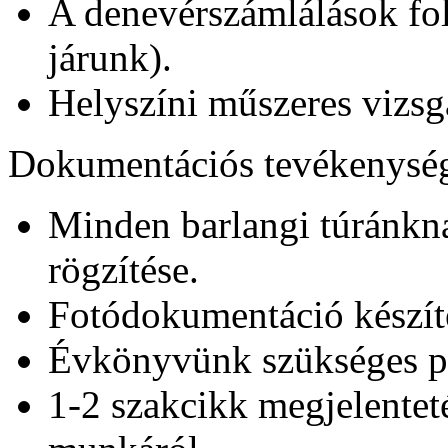
A denevérszámlálások foly
járunk).
Helyszíni műszeres vizsgá
Dokumentációs tevékenysé
Minden barlangi túránkna
rögzítése.
Fotódokumentáció készítés
Évkönyvünk szükséges pé
1-2 szakcikk megjelentet