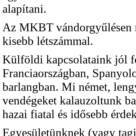
alapítani.
Az MKBT vándorgyűlésen rés
kisebb létszámmal.
Külföldi kapcsolataink jól 
Franciaországban, Spanyol
barlangban. Mi német, lengy
vendégeket kalauzoltunk ba
hazai fiatal és idősebb érde
Egyesületünknek (vagy tagj