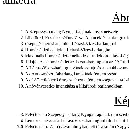
Ábr
1.
A Szepessy-barlang Nyugati-ágának hosszmetszete
2.
Lillafüred, Erzsébet sétány 7. sz. A pincék és barlangok 
3.
Csepegésmérési adatok a Létrási-Vizes-barlangból
4.
Hőmérsékleti adatok a Létrási-Vizes-barlangból
5.
Maximális hőmérséklet-emelkedés a reflektorok távolsá
6.
Talajfelszín-hőmérséklet az István-barlangban az "A" ref
7.
A Létrási-Vizes-barlang tavának szintje és a patakhozam
8.
Az Anna-mésztufabarlang lámpáinak fényerőssége
9.
Az "A" reflektor környezetében a fény erőssége a távol
10.
A növényesedés intenzitása a lillafüredi barlangokban
Ké
1-3.
Felvételek a Szepessy-barlang Nyugati-ágának új részei
4.
Lemezes mészkő a Létrási-Vizes-barlangból (dr. Lénárt L
5-6.
Felvételek az Almási-zsombolyban tett túra során (Nagy