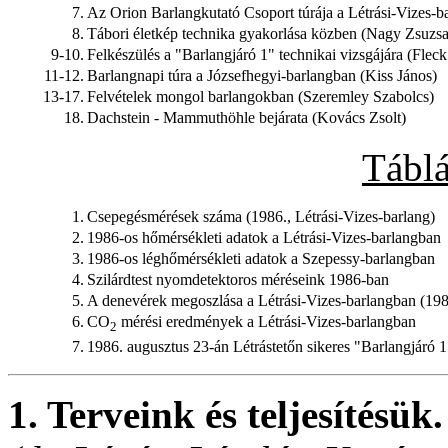
7.
Az Orion Barlangkutató Csoport túrája a Létrási-Vizes-
8.
Tábori életkép technika gyakorlása közben (Nagy Zsuzs
9-10.
Felkészülés a "Barlangjáró 1" technikai vizsgájára (Flec
11-12.
Barlangnapi túra a Józsefhegyi-barlangban (Kiss János)
13-17.
Felvételek mongol barlangokban (Szeremley Szabolcs)
18.
Dachstein - Mammuthöhle bejárata (Kovács Zsolt)
Táblá
1.
Csepegésmérések száma (1986., Létrási-Vizes-barlang)
2.
1986-os hőmérsékleti adatok a Létrási-Vizes-barlangban
3.
1986-os léghőmérsékleti adatok a Szepessy-barlangban
4.
Szilárdtest nyomdetektoros méréseink 1986-ban
5.
A denevérek megoszlása a Létrási-Vizes-barlangban (198
6.
CO
mérési eredmények a Létrási-Vizes-barlangban
2
7.
1986. augusztus 23-án Létrástetőn sikeres "Barlangjáró 1"
1. Terveink és teljesítésü