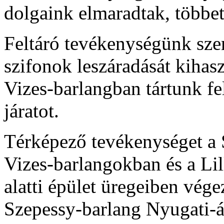
dolgaink elmaradtak, többet 
Feltáró tevékenységünk sze
szifonok leszáradását kihasz
Vizes-barlangban tártunk fe
járatot.
Térképező tevékenységet a S
Vizes-barlangokban és a Lill
alatti épület üregeiben vé
Szepessy-barlang Nyugati-á