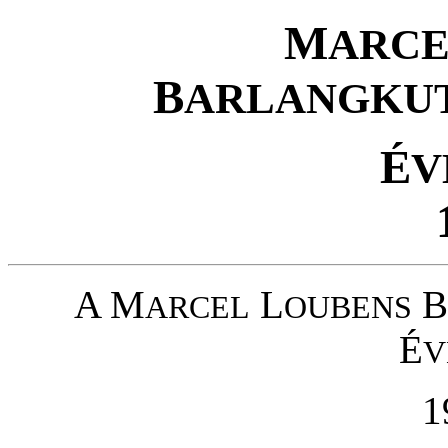
M
ARC
B
ARLANGKU
É
V
A M
L
B
ARCEL
OUBENS
É
V
1