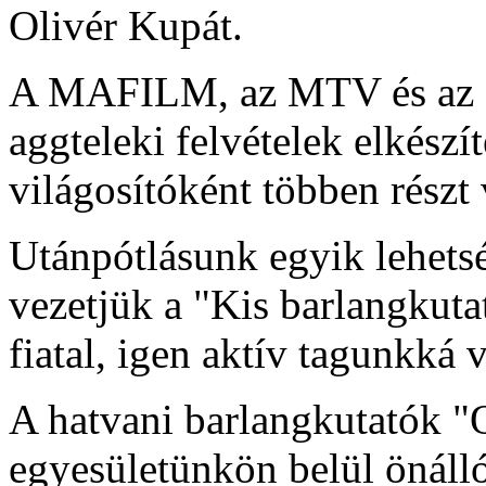
Olivér Kupát.
A MAFILM, az MTV és az OK
aggteleki felvételek elkészí
világosítóként többen részt
Utánpótlásunk egyik lehets
vezetjük a "Kis barlangkuta
fiatal, igen aktív tagunkká v
A hatvani barlangkutatók "
egyesületünkön belül önálló