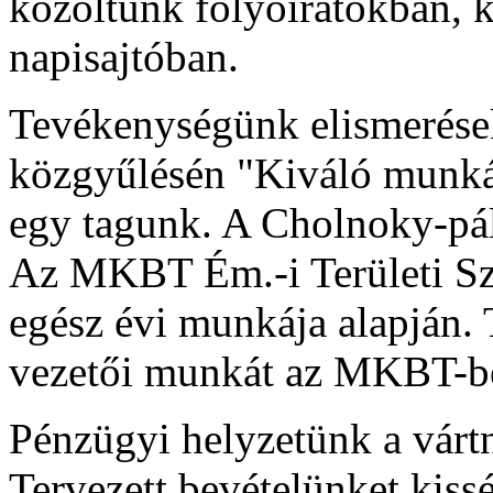
közöltünk folyóiratokban, 
napisajtóban.
Tevékenységünk elismerése
közgyűlésén "Kiváló munkáér
egy tagunk. A Cholnoky-pály
Az MKBT Ém.-i Területi Sze
egész évi munkája alapján.
vezetői munkát az MKBT-b
Pénzügyi helyzetünk a vártn
Tervezett bevételünket kissé 