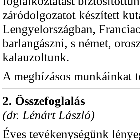
foglalkoztatást biztosítottu
záródolgozatot készített kut
Lengyelországban, Francia
barlangászni, s német, oros
kalauzoltunk.
A megbízásos munkáinkat tel
2. Összefoglalás
(dr. Lénárt László)
Éves tevékenységünk lényeg