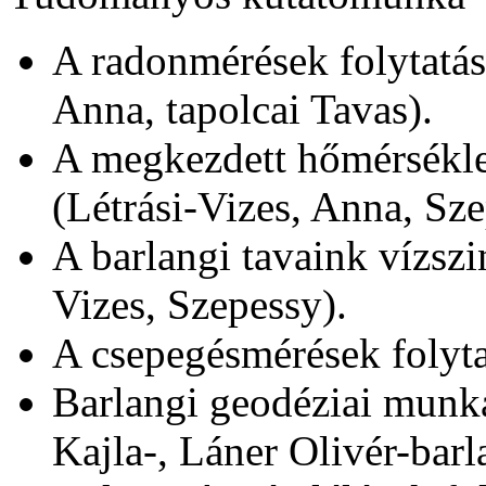
A radonmérések folytatá
Anna, tapolcai Tavas).
A megkezdett hőmérséklet
(Létrási-Vizes, Anna, Sz
A barlangi tavaink vízszi
Vizes, Szepessy).
A csepegésmérések folytat
Barlangi geodéziai munká
Kajla-, Láner Olivér-barl