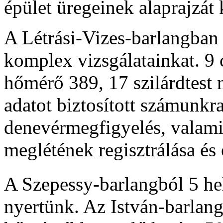
épület üregeinek alaprajzát 
A Létrási-Vizes-barlangban 
komplex vizsgálatainkat. 9
hőmérő 389, 17 szilárdtest
adatot biztosított számunkra
denevérmegfigyelés, valami
meglétének regisztrálása és
A Szepessy-barlangból 5 hel
nyertünk. Az István-barlang