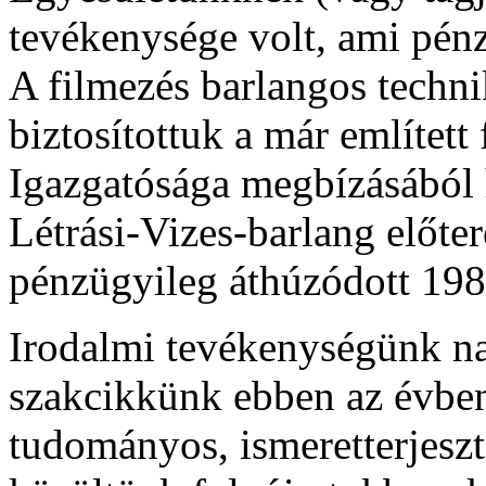
tevékenysége volt, ami pénz
A filmezés barlangos techni
biztosítottuk a már említet
Igazgatósága megbízásából 
Létrási-Vizes-barlang előte
pénzügyileg áthúzódott 198
Irodalmi tevékenységünk nag
szakcikkünk ebben az évben
tudományos, ismeretterjesz