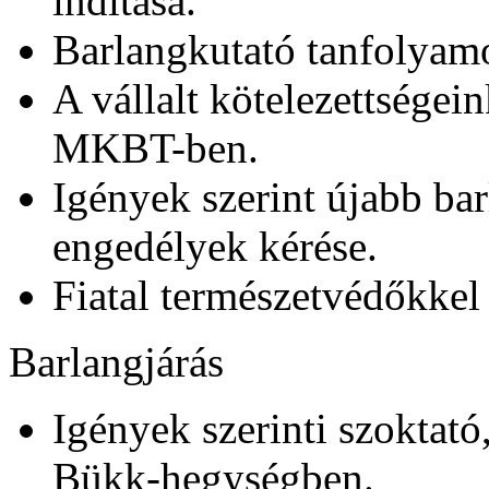
indítása.
Barlangkutató tanfolyamo
A vállalt kötelezettségei
MKBT-ben.
Igények szerint újabb ba
engedélyek kérése.
Fiatal természetvédőkkel
Barlangjárás
Igények szerinti szoktató
Bükk-hegységben.