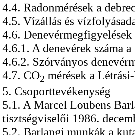
4.4. Radonmérések a debr
4.5. Vízállás és vízfolyásad
4.6. Denevérmegfigyelések
4.6.1. A denevérek száma a
4.6.2. Szórványos denevér
4.7. CO
mérések a Létrási
2
5. Csoporttevékenység
5.1. A Marcel Loubens Barl
tisztségviselői 1986. decem
5.2. Barlangi munkák a kuta