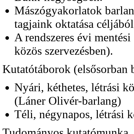
Mászógyakorlatok barlang
tagjaink oktatása céljából
A rendszeres évi mentési 
közös szervezésben).
Kutatótáborok (elsősorban b
Nyári, kéthetes, létrási 
(Láner Olivér-barlang)
Téli, négynapos, létrási 
Tudományos kutatómunka