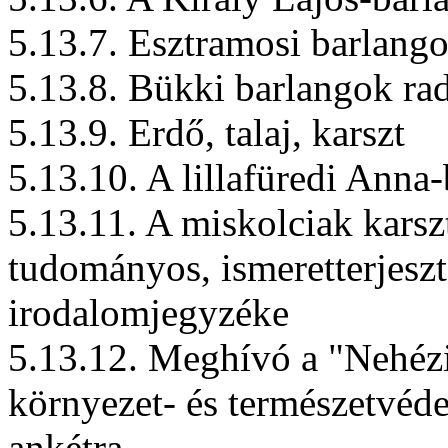
5.13.7. Esztramosi barlang
5.13.8. Bükki barlangok rad
5.13.9. Erdő, talaj, karszt
5.13.10. A lillafüredi Anna
5.13.11. A miskolciak karsz
tudományos, ismeretterjeszt
irodalomjegyzéke
5.13.12. Meghívó a "Nehéz
környezet- és természetvéde
ankétra