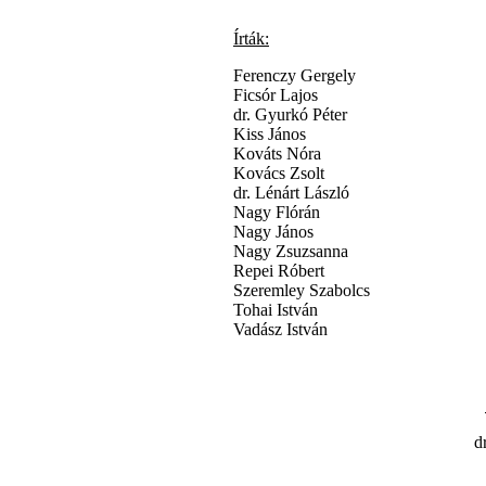
Írták:
Ferenczy Gergely
Ficsór Lajos
dr. Gyurkó Péter
Kiss János
Kováts Nóra
Kovács Zsolt
dr. Lénárt László
Nagy Flórán
Nagy János
Nagy Zsuzsanna
Repei Róbert
Szeremley Szabolcs
Tohai István
Vadász István
d