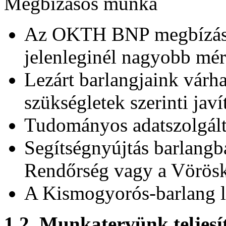
Megbízásos munka
Az OKTH BNP megbízásáb
jelenleginél nagyobb mér
Lezárt barlangjaink várha
szükségletek szerinti javí
Tudományos adatszolgálta
Segítségnyújtás barlangb
Rendőrség vagy a Vöröske
A Kismogyorós-barlang l
1.2. Munkatervünk teljesí