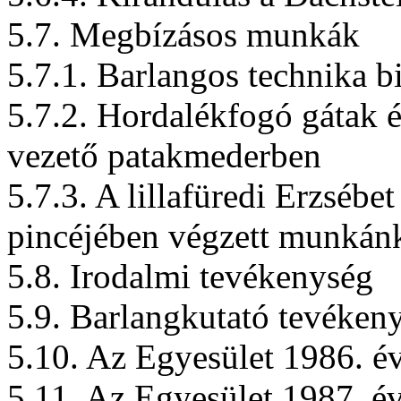
5.7. Megbízásos munkák
5.7.1. Barlangos technika b
5.7.2. Hordalékfogó gátak é
vezető patakmederben
5.7.3. A lillafüredi Erzsébet 
pincéjében végzett munkán
5.8. Irodalmi tevékenység
5.9. Barlangkutató tevéken
5.10. Az Egyesület 1986. é
5.11. Az Egyesület 1987. é