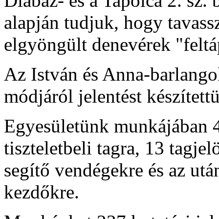
Diabáz- és a Tapolca 2. sz. 
alapján tudjuk, hogy tavassz
elgyöngült denevérek "feltá
Az István és Anna-barlangok
módjáról jelentést készített
Egyesületünk munkájában 40
tiszteletbeli tagra, 13 tagj
segítő vendégekre és az után
kezdőkre.