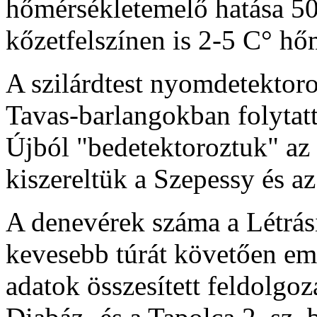
hőmérsékletemelő hatása 50
kőzetfelszínen is 2-5 C° hő
A szilárdtest nyomdetektoro
Tavas-barlangokban folytat
Újból "bedetektoroztuk" az
kiszereltük a Szepessy és az
A denevérek száma a Létrási
kevesebb túrát követően eme
adatok összesített feldolgoz