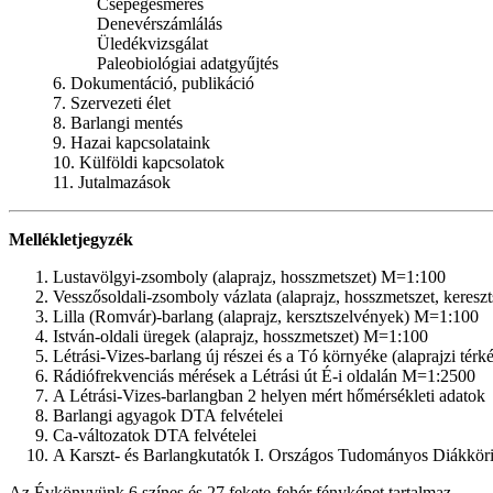
Csepegésmérés
Denevérszámlálás
Üledékvizsgálat
Paleobiológiai adatgyűjtés
6. Dokumentáció, publikáció
7. Szervezeti élet
8. Barlangi mentés
9. Hazai kapcsolataink
10. Külföldi kapcsolatok
11. Jutalmazások
Mellékletjegyzék
Lustavölgyi-zsomboly (alaprajz, hosszmetszet) M=1:100
Vesszősoldali-zsomboly vázlata (alaprajz, hosszmetszet, keres
Lilla (Romvár)-barlang (alaprajz, kersztszelvények) M=1:100
István-oldali üregek (alaprajz, hosszmetszet) M=1:100
Létrási-Vizes-barlang új részei és a Tó környéke (alaprajzi tér
Rádiófrekvenciás mérések a Létrási út É-i oldalán M=1:2500
A Létrási-Vizes-barlangban 2 helyen mért hőmérsékleti adatok
Barlangi agyagok DTA felvételei
Ca-változatok DTA felvételei
A Karszt- és Barlangkutatók I. Országos Tudományos Diákkör
Az Évkönyvünk 6 színes és 27 fekete-fehér fényképet tartalmaz.