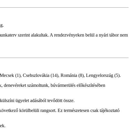
g.
nkaterv szerint alakultak. A rendezvényeken belül a nyári tábor nem
 Mecsek (1), Csehszlovákia (14), Románia (8), Lengyelország (5).
nk, denevéreket számoltunk, búvármerülés előkészítésében
külszíni ügyelet adásából tevődött össze.
 következő körülbelüli rangsort. Ez természetesen csak tájékoztató
ek.