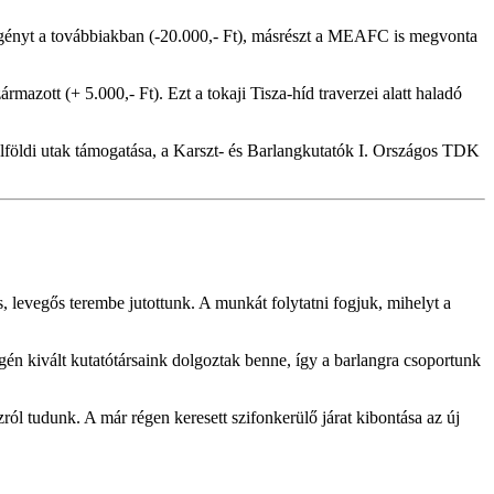
 igényt a továbbiakban (-20.000,- Ft), másrészt a MEAFC is megvonta
azott (+ 5.000,- Ft). Ezt a tokaji Tisza-híd traverzei alatt haladó
ülföldi utak támogatása, a Karszt- és Barlangkutatók I. Országos TDK
, levegős terembe jutottunk. A munkát folytatni fogjuk, mihelyt a
én kivált kutatótársaink dolgoztak benne, így a barlangra csoportunk
zról tudunk. A már régen keresett szifonkerülő járat kibontása az új