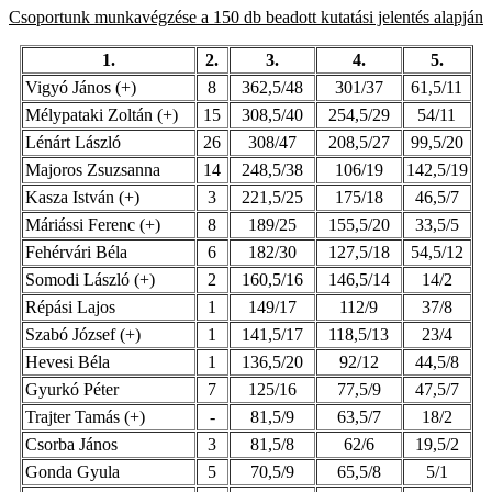
Csoportunk munkavégzése a 150 db beadott kutatási jelentés alapján
1.
2.
3.
4.
5.
Vigyó János (+)
8
362,5/48
301/37
61,5/11
Mélypataki Zoltán (+)
15
308,5/40
254,5/29
54/11
Lénárt László
26
308/47
208,5/27
99,5/20
Majoros Zsuzsanna
14
248,5/38
106/19
142,5/19
Kasza István (+)
3
221,5/25
175/18
46,5/7
Máriássi Ferenc (+)
8
189/25
155,5/20
33,5/5
Fehérvári Béla
6
182/30
127,5/18
54,5/12
Somodi László (+)
2
160,5/16
146,5/14
14/2
Répási Lajos
1
149/17
112/9
37/8
Szabó József (+)
1
141,5/17
118,5/13
23/4
Hevesi Béla
1
136,5/20
92/12
44,5/8
Gyurkó Péter
7
125/16
77,5/9
47,5/7
Trajter Tamás (+)
-
81,5/9
63,5/7
18/2
Csorba János
3
81,5/8
62/6
19,5/2
Gonda Gyula
5
70,5/9
65,5/8
5/1