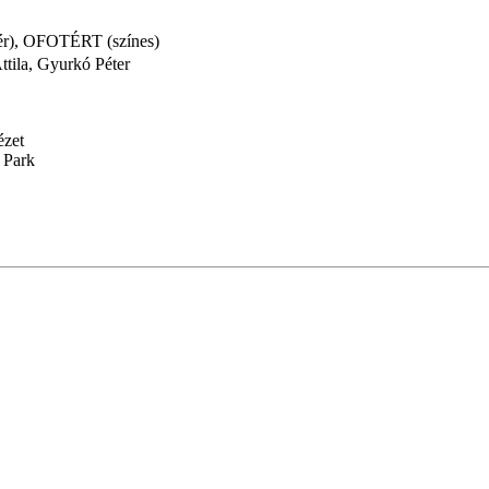
hér), OFOTÉRT (színes)
ttila, Gyurkó Péter
ézet
 Park