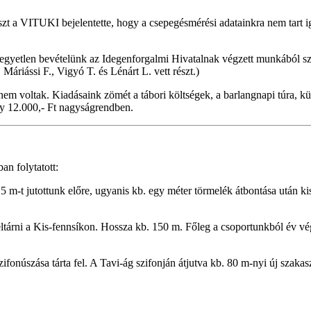
szt a VITUKI bejelentette, hogy a csepegésmérési adatainkra nem tart
egyetlen bevételünk az Idegenforgalmi Hivatalnak végzett munkából szárm
áriássi F., Vigyó T. és Lénárt L. vett részt.)
nem voltak. Kiadásaink zömét a tábori költségek, a barlangnapi túra, k
egy 12.000,- Ft nagyságrendben.
n folytatott:
m-t jutottunk előre, ugyanis kb. egy méter törmelék átbontása után kis
tárni a Kis-fennsíkon. Hossza kb. 150 m. Főleg a csoportunkból év vég
zifonúszása tárta fel. A Tavi-ág szifonján átjutva kb. 80 m-nyi új szakas