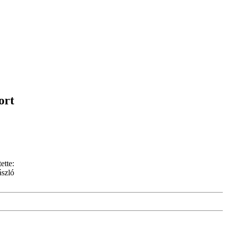
ort
ette:
ászló