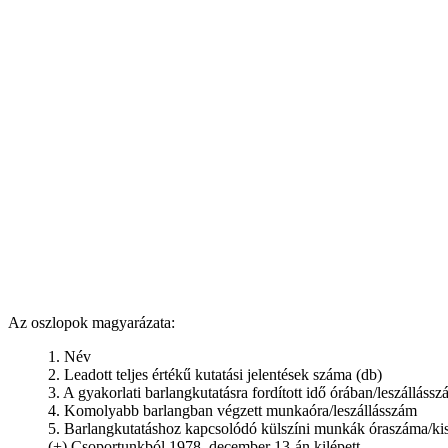
Az oszlopok magyarázata:
1. Név
2. Leadott teljes értékű kutatási jelentések száma (db)
3. A gyakorlati barlangkutatásra fordított idő órában/leszálláss
4. Komolyabb barlangban végzett munkaóra/leszállásszám
5. Barlangkutatáshoz kapcsolódó külszíni munkák óraszáma/ki
(+) Csoportunkból 1978. december 13-án kilépett