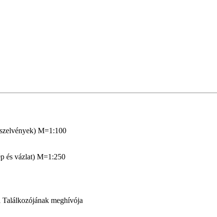
ztszelvények) M=1:100
kép és vázlat) M=1:250
i Találkozójának meghívója