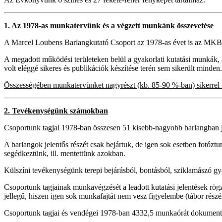
1. Az 1978-as munkatervünk és a végzett munkánk összevetése
A Marcel Loubens Barlangkutató Csoport az 1978-as évet is az MKB
A megadott működési területeken belül a gyakorlati kutatási munkák,
volt eléggé sikeres és publikációk készítése terén sem sikerült minden.
Összességében munkatervünket nagyrészt (kb. 85-90 %-ban) sikerrel te
2. Tevékenységünk számokban
Csoportunk tagjai 1978-ban összesen 51 kisebb-nagyobb barlangban já
A barlangok jelentős részét csak bejártuk, de igen sok esetben fotóz
segédkeztünk, ill. mentettünk azokban.
Külszíni tevékenységünk terepi bejárásból, bontásból, sziklamászó gya
Csoportunk tagjainak munkavégzését a leadott kutatási jelentések rögzí
jellegű, hiszen igen sok munkafajtát nem vesz figyelembe (tábor részér
Csoportunk tagjai és vendégei 1978-ban 4332,5 munkaórát dokumentált