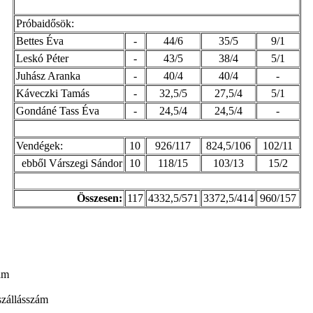
Próbaidősök:
Bettes Éva
-
44/6
35/5
9/1
Leskó Péter
-
43/5
38/4
5/1
Juhász Aranka
-
40/4
40/4
-
Káveczki Tamás
-
32,5/5
27,5/4
5/1
Gondáné Tass Éva
-
24,5/4
24,5/4
-
Vendégek:
10
926/117
824,5/106
102/11
ebből Várszegi Sándor
10
118/15
103/13
15/2
Összesen:
117
4332,5/571
3372,5/414
960/157
zám
szállásszám