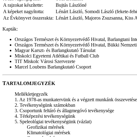
A rajzokat készítette:
Bujtás Lászlóné
A képeket nagyította:
Lénárt László, Somodi László (fekete-fe
Az Évkönyvet összerakta:
Lénárt László, Majoros Zsuzsanna, Kiss A
Kapták:
Országos Természet és Környezetvédő Hivatal, Barlangtani Int
Országos Természet és Környezetvédő Hivatal, Bükki Nemzeti
Magyar Karszt- és Barlangkutató Társulat
Miskolci Egyetemi Atlétikai és Futball Club
TIT Miskolc Városi Szervezete
Marcel Loubens Barlangkutató Csoport
T
ARTALOMJEGYZÉK
Mellékletjegyzék
1. Az 1978-as munkatervünk és a végzett munkánk összevetése
2. Tevékenységünk számokban
3. Csoportunk feltáró és állagmegóvó tevékenysége
4. Térképezési tevékenységünk
5. Speleológiai tevékenységünk (vázlat)
Geofizikai mérések
Klimatológiai mérések