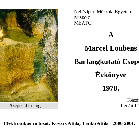
Nehézipari Műszaki Egyetem
Miskolc
MEAFC
A
Marcel Loubens
Barlangkutató Csop
Évkönyve
1978.
Készít
Szepesi-barlang
Lénárt L
Elektronikus változat: Kovács Attila, Timkó Attila - 2000-2001.