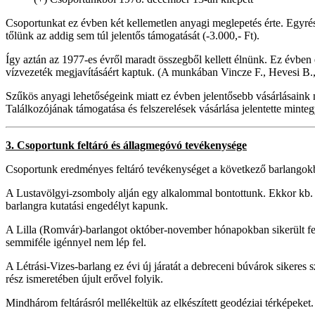
Csoportunkat ez évben két kellemetlen anyagi meglepetés érte. Egyré
tőlünk az addig sem túl jelentős támogatását (-3.000,- Ft).
Így aztán az 1977-es évről maradt összegből kellett élnünk. Ez évben 
vízvezeték megjavításáért kaptuk. (A munkában Vincze F., Hevesi B., M
Szűkös anyagi lehetőségeink miatt ez évben jelentősebb vásárlásaink 
Találkozójának támogatása és felszerelések vásárlása jelentette mint
3. Csoportunk feltáró és állagmegóvó tevékenysége
Csoportunk eredményes feltáró tevékenységet a következő barlangokba
A Lustavölgyi-zsomboly alján egy alkalommal bontottunk. Ekkor kb. 5 
barlangra kutatási engedélyt kapunk.
A Lilla (Romvár)-barlangot október-november hónapokban sikerült fel
semmiféle igénnyel nem lép fel.
A Létrási-Vizes-barlang ez évi új járatát a debreceni búvárok sikeres s
rész ismeretében újult erővel folyik.
Mindhárom feltárásról mellékeltük az elkészített geodéziai térképeket.