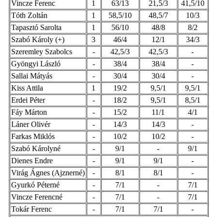
Vincze Ferenc
1
63/13
21,5/3
41,5/10
Tóth Zoltán
1
58,5/10
48,5/7
10/3
Tapasztó Sarolta
1
56/10
48/8
8/2
Szabó Károly (+)
3
46/4
12/1
34/3
Szeremley Szabolcs
-
42,5/3
42,5/3
-
Gyöngyi László
-
38/4
38/4
-
Sallai Mátyás
-
30/4
30/4
-
Kiss Attila
1
19/2
9,5/1
9,5/1
Erdei Péter
-
18/2
9,5/1
8,5/1
Fáy Márton
-
15/2
11/1
4/1
Láner Olivér
-
14/3
14/3
-
Farkas Miklós
-
10/2
10/2
-
Szabó Károlyné
-
9/1
-
9/1
Dienes Endre
-
9/1
9/1
-
Virág Ágnes (Ajznerné)
-
8/1
8/1
-
Gyurkó Péterné
-
7/1
-
7/1
Vincze Ferencné
-
7/1
-
7/1
Tokár Ferenc
-
7/1
7/1
-