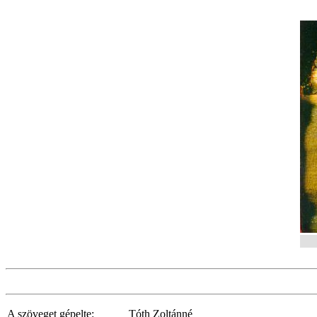
A szöveget gépelte:
Tóth Zoltánné