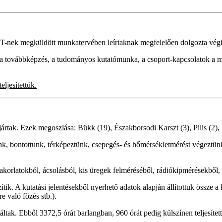
T-nek megküldött munkatervében leírtaknak megfelelően dolgozta végi
 a továbbképzés, a tudományos kutatómunka, a csoport-kapcsolatok a mu
ljesítettük.
rtak. Ezek megoszlása: Bükk (19), Északborsodi Karszt (3), Pilis (2),
tunk, bontottunk, térképeztünk, csepegés- és hőmérsékletmérést végeztü
korlatokból, ácsolásból, kis üregek felméréséből, rádiókipmérésekből, 
tik. A kutatási jelentésekből nyerhető adatok alapján állítottuk össze a
e való főzés stb.).
ak. Ebből 3372,5 órát barlangban, 960 órát pedig külszínen teljesített