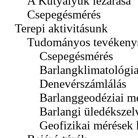
A Kutyalyuk lezárása
Csepegésmérés
Terepi aktivitásunk
Tudományos tevékeny
Csepegésmérés
Barlangklimatológi
Denevérszámlálás
Barlanggeodéziai mé
Barlangi üledékszel
Geofizikai mérések 