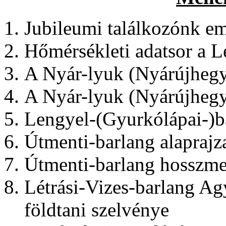
Jubileumi találkozónk em
Hőmérsékleti adatsor a L
A Nyár-lyuk (Nyárújhegyi
A Nyár-lyuk (Nyárújhegyi
Lengyel-(Gyurkólápai-)ba
Útmenti-barlang alaprajz
Útmenti-barlang hosszme
Létrási-Vizes-barlang Ag
földtani szelvénye