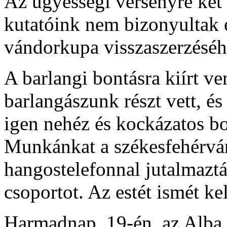
Az ügyességi versenyre két 
kutatóink nem bizonyultak
vándorkupa visszaszerzéséh
A barlangi bontásra kiírt v
barlangászunk részt vett, és
igen nehéz és kockázatos b
Munkánkat a székesfehérvár
hangostelefonnal jutalmaztá
csoportot. Az estét ismét ke
Harmadnap, 19-én, az Alba 