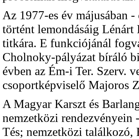
Az 1977-es év májusában - d
történt lemondásáig Lénárt 
titkára. E funkciójánál fogva
Cholnoky-pályázat bíráló biz
évben az Ém-i Ter. Szerv. v
csoportképviselő Majoros Z
A Magyar Karszt és Barlang
nemzetközi rendezvényein 
Tés; nemzetközi találkozó, B