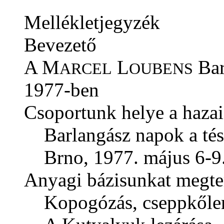
Mellékletjegyzék
Bevezető
A M
L
Bar
ARCEL
OUBENS
1977-ben
Csoportunk helye a hazai
Barlangász napok a tés
Brno, 1977. május 6-9.
Anyagi bázisunkat megte
Kopogózás, cseppkől