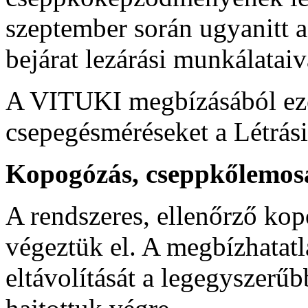
szeptember során ugyanitt 
bejárat lezárási munkálatai
A VITUKI megbízásából ezév
csepegésméréseket a Létrás
Kopogózás, cseppkőlemos
A rendszeres, ellenőrző ko
végeztük el. A megbízhatatl
eltávolítását a legegyszerű