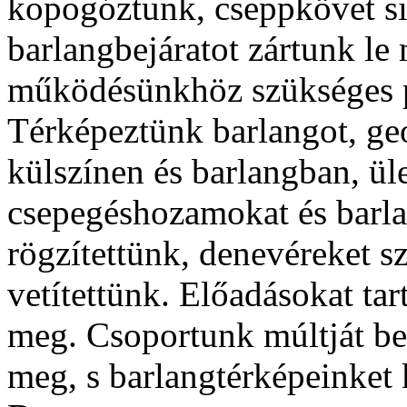
kopogóztunk, cseppkövet si
barlangbejáratot zártunk le
működésünkhöz szükséges p
Térképeztünk barlangot, ge
külszínen és barlangban, ül
csepegéshozamokat és barla
rögzítettünk, denevéreket s
vetítettünk. Előadásokat ta
meg. Csoportunk múltját be
meg, s barlangtérképeinket 