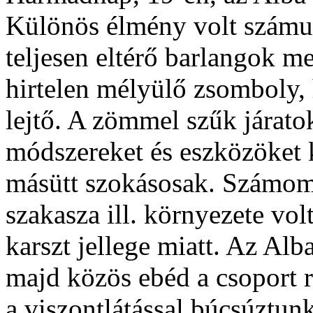
Különös élmény volt számu
teljesen eltérő barlangok m
hirtelen mélyülő zsomboly,
lejtő. A zömmel szűk járato
módszereket és eszközöket
másütt szokásosak. Számomr
szakasza ill. környezete volt 
karszt jellege miatt. Az Al
majd közös ebéd a csoport ré
a viszontlátással búcsúztunk