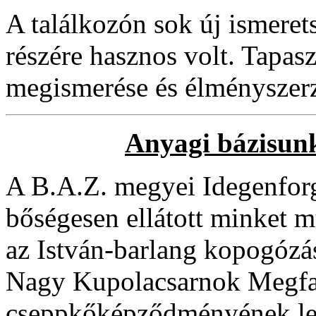
A találkozón sok új ismere
részére hasznos volt. Tapaszt
megismerése és élményszerz
Anyagi bázisun
A B.A.Z. megyei Idegenforg
bőségesen ellátott minket 
az István-barlang kopogózás
Nagy Kupolacsarnok Megfa
cseppkőképződményének leti