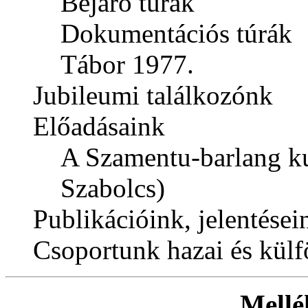
Bejáró túrák
Dokumentációs túrák
Tábor 1977.
Jubileumi találkozónk
Előadásaink
A Szamentu-barlang ku
Szabolcs)
Publikációink, jelentései
Csoportunk hazai és külf
Mellé