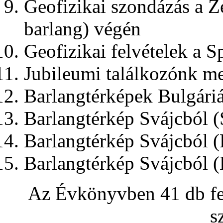
Geofizikai szondázás a Z
barlang) végén
Geofizikai felvételek a Sp
Jubileumi találkozónk m
Barlangtérképek Bulgári
Barlangtérkép Svájcból (
Barlangtérkép Svájcból (
Barlangtérkép Svájcból (
Az Évkönyvben 41 db fek
s