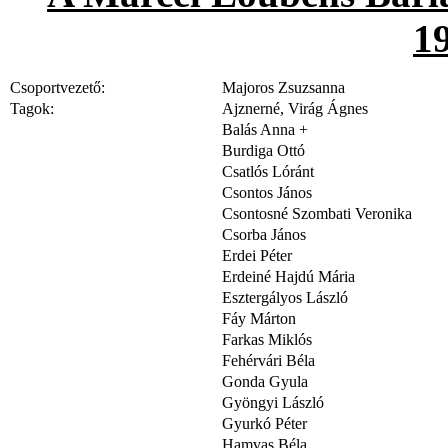
1
Csoportvezető:
Majoros Zsuzsanna
Tagok:
Ajznerné, Virág Ágnes
Balás Anna +
Burdiga Ottó
Csatlós Lóránt
Csontos János
Csontosné Szombati Veronika
Csorba János
Erdei Péter
Erdeiné Hajdú Mária
Esztergályos László
Fáy Márton
Farkas Miklós
Fehérvári Béla
Gonda Gyula
Gyöngyi László
Gyurkó Péter
Hamvas Béla