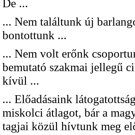
De ...
... Nem találtunk új barlang
bontottunk ...
... Nem volt erőnk csoport
bemutató szakmai jellegű ci
kívül ...
... Előadásaink látogatotts
miskolci átlagot, bár a mag
tagjai közül hívtunk meg el