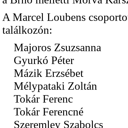
A Marcel Loubens csoportot
találkozón:
Majoros Zsuzsanna
Gyurkó Péter
Mázik Erzsébet
Mélypataki Zoltán
Tokár Ferenc
Tokár Ferencné
Szeremley Szabolcs