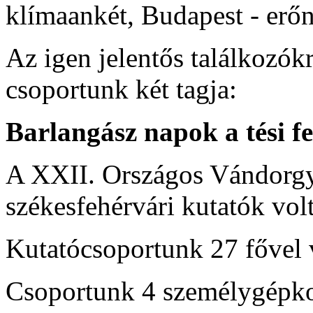
klímaankét, Budapest - erőn
Az igen jelentős találkozókr
csoportunk két tagja:
Barlangász napok a tési f
A XXII. Országos Vándorgy
székesfehérvári kutatók vol
Kutatócsoportunk 27 fővel v
Csoportunk 4 személygépkoc