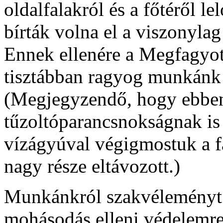
oldalfalakról és a főtéről 
bírták volna el a viszonylag
Ennek ellenére a Megfagyot
tisztábban ragyog munkánk v
(Megjegyzendő, hogy ebben 
tűzoltóparancsnokságnak is 
vízágyúval végigmostuk a fal
nagy része eltávozott.)
Munkánkról szakvéleményt 
mohásodás elleni védelemre 