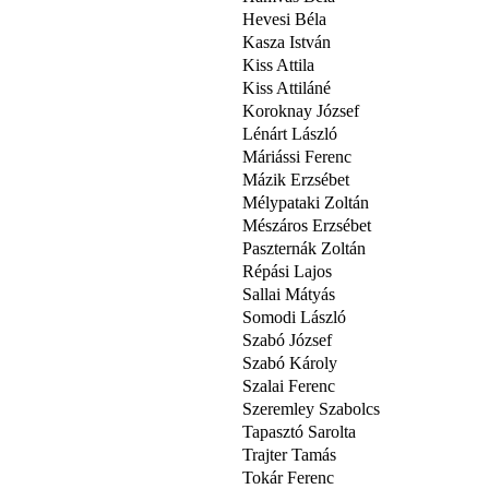
Hevesi Béla
Kasza István
Kiss Attila
Kiss Attiláné
Koroknay József
Lénárt László
Máriássi Ferenc
Mázik Erzsébet
Mélypataki Zoltán
Mészáros Erzsébet
Paszternák Zoltán
Répási Lajos
Sallai Mátyás
Somodi László
Szabó József
Szabó Károly
Szalai Ferenc
Szeremley Szabolcs
Tapasztó Sarolta
Trajter Tamás
Tokár Ferenc