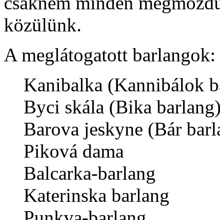
csaknem minden megmozdulá
közülünk.
A meglátogatott barlangok:
Kanibalka (Kannibálok b
Byci skála (Bika barlang
Barova jeskyne (Bár barl
Piková dama
Balcarka-barlang
Katerinska barlang
Punkva-barlang