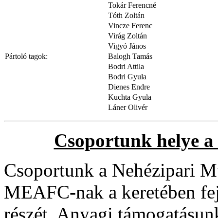
Tokár Ferencné
Tóth Zoltán
Vincze Ferenc
Virág Zoltán
Vigyó János
Pártoló tagok:
Balogh Tamás
Bodri Attila
Bodri Gyula
Dienes Endre
Kuchta Gyula
Láner Olivér
Csoportunk helye a
Csoportunk a Nehézipari M
MEAFC-nak a keretében fejt
részét. Anyagi támogatásu