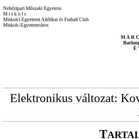
Nehézipari Műszaki Egyetem
M i s k o l c
Miskolci Egyetemi Atlétikai és Futball Club
Miskolc-Egyetemváros
M A R C
Barlan
É 
Elektronikus változat: Kov
T
ARTA