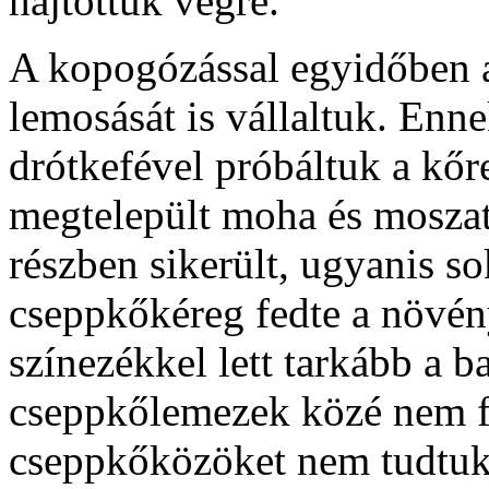
hajtottuk végre.
A kopogózással egyidőben a
lemosását is vállaltuk. Enn
drótkefével próbáltuk a kőre
megtelepült moha és moszatb
részben sikerült, ugyanis 
cseppkőkéreg fedte a növény
színezékkel lett tarkább a 
cseppkőlemezek közé nem fé
cseppkőközöket nem tudtuk l