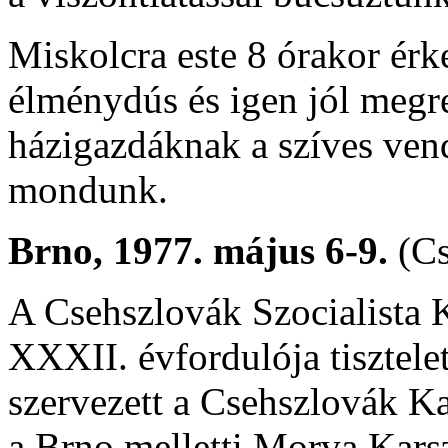
Miskolcra este 8 órakor érk
élménydús és igen jól megre
házigazdáknak a szíves vend
mondunk.
Brno, 1977. május 6-9.
(Cs
A Csehszlovák Szocialista 
XXXII. évfordulója tisztele
szervezett a Csehszlovák Ka
a Brno melletti Morva Kars