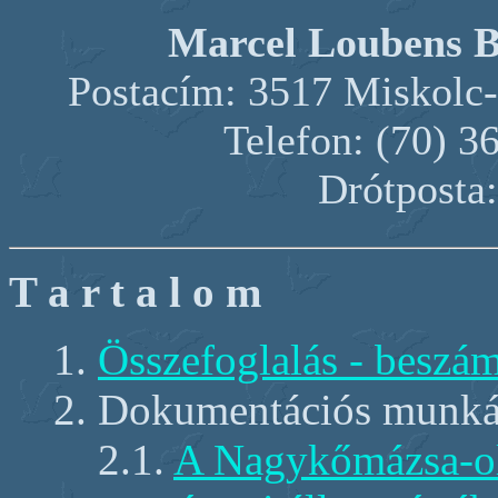
Marcel Loubens B
Postacím: 3517 Miskolc-L
Telefon: (70) 3
Drótposta
T a r t a l o m
1.
Összefoglalás - beszá
2. Dokumentációs munk
2.1.
A Nagykőmázsa-ol