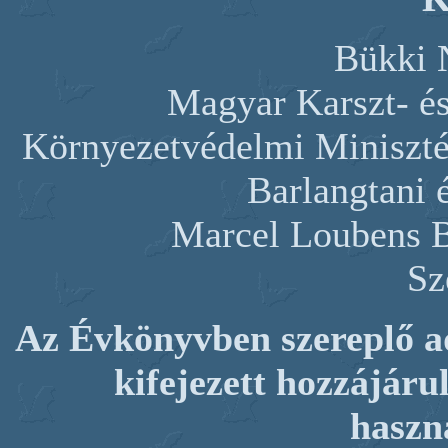
Bükki 
Magyar Karszt- és
Környezetvédelmi Miniszté
Barlangtani 
Marcel Loubens B
Sz
Az Évkönyvben szereplő ad
kifejezett hozzájár
haszn