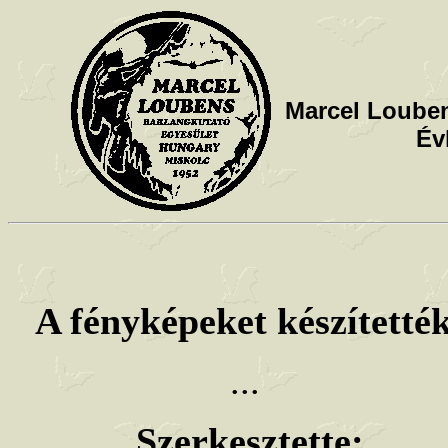
Marcel Louben
Év
A fényképeket készítetté
...
Szerkesztette: