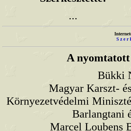
..
.
Internet
S z e r 
A nyomtatott 
Bükki 
Magyar Karszt- és
Környezetvédelmi Miniszté
Barlangtani 
Marcel Loubens B