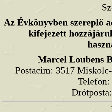
Sz
Az Évkönyvben szereplő ad
kifejezett hozzájár
haszn
Marcel Loubens B
Postacím: 3517 Miskolc-L
Telefon:
Drótposta