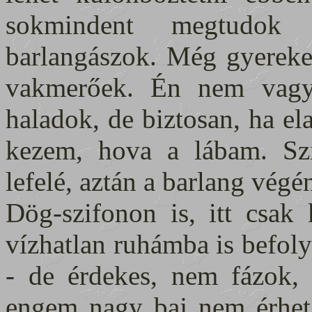
sokmindent megtudok 
barlangászok. Még gyerekek
vakmerőek. Én nem vagy
haladok, de biztosan, ha e
kezem, hova a lábam. Szi
lefelé, aztán a barlang vé
Dög-szifonon is, itt csak
vízhatlan ruhámba is befolyi
- de érdekes, nem fázok, 
engem nagy baj nem érhet -