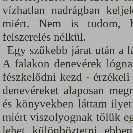
vízhatlan nadrágban kelje
miért. Nem is tudom, h
felszerelés nélkül.
Egy szűkebb járat után a 
A falakon denevérek lógnak
fészkelődni kezd - érzékeli 
denevéreket alaposan megn
és könyvekben láttam ilyet
miért viszolyognak tőlük e
lehet különböztetni ebbe