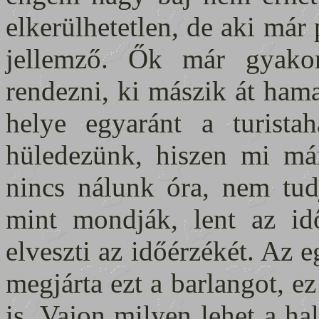
elkerülhetetlen, de aki már
jellemző. Ők már gyakorl
rendezni, ki mászik át hama
helye egyaránt a turist
hüledezünk, hiszen mi má
nincs nálunk óra, nem tud
mint mondják, lent az id
elveszti az időérzékét. Az
megjárta ezt a barlangot, e
is. Vajon milyen lehet a ha