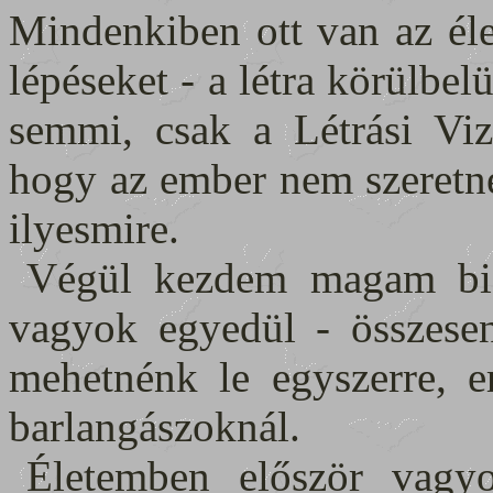
Mindenkiben ott van az éle
lépéseket - a létra körülbel
semmi, csak a Létrási Vize
hogy az ember nem szeretne
ilyesmire.
Végül kezdem magam biz
vagyok egyedül - összese
mehetnénk le egyszerre, e
barlangászoknál.
Életemben először vagyo