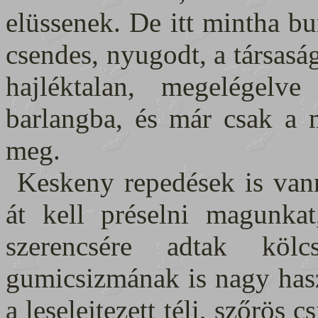
elüssenek. De itt mintha b
csendes, nyugodt, a társasá
hajléktalan, megelégelve
barlangba, és már csak a m
meg.
Keskeny repedések is van
át kell préselni magunka
szerencsére adtak köl
gumicsizmának is nagy has
a leselejtezett téli, szőrö