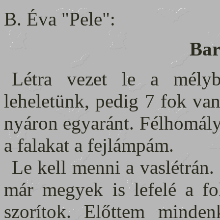
B. Éva "Pele":
Bar
Létra vezet le a mélyb
leheletünk, pedig 7 fok va
nyáron egyaránt. Félhomály 
a falakat a fejlámpám.
Le kell menni a vaslétrán.
már megyek is lefelé a fo
szorítok. Előttem minden