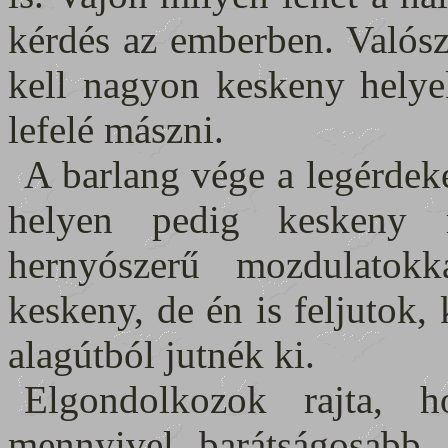
kérdés az emberben. Valós
kell nagyon keskeny helyek
lefelé mászni.
A barlang vége a legérdeke
helyen pedig keskeny r
hernyószerű mozdulatok
keskeny, de én is feljutok,
alagútból jutnék ki.
Elgondolkozok rajta, h
mennyivel barátságosabb,