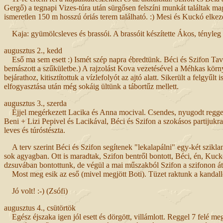
Gergő) a tegnapi Vizes-túra után sürgősen felszíni munkát találtak ma
ismeretlen 150 m hosszú óriás terem található. :) Mesi és Kuckó elkez
Kaja: gyümölcsleves és brassói. A brassóit készítette Ákos, tényleg
augusztus 2., kedd
Eső ma sem esett :) Ismét szép napra ébredtünk. Béci és Szifon Tavi-
bemászott a szűkületbe.) A rajzolást Kova vezetésével a Méhkas környé
bejárathoz, kitisztítottuk a vízlefolyót az ajtó alatt. Sikerült a felgyűl
elfogyasztása után még sokáig ültünk a tábortűz mellett.
augusztus 3., szerda
Éjjel megérkezett Lacika és Anna mocival. Csendes, nyugodt reggel,
Beni + Lizi Pepivel és Lacikával, Béci és Szifon a szokásos partiju
leves és túróstészta.
A terv szerint Béci és Szifon segítenek "lekalapálni" egy-két szikl
sok agyagban. Ott is maradtak, Szifon bentről bontott, Béci, én, Kuckó
dzsuvában bontottunk, de végül a mai műszakból Szifon a szifonon át j
Most meg esik az eső (mivel megjött Boti). Tüzet raktunk a kandallób
Jó volt! :-) (Zsófi)
augusztus 4., csütörtök
Egész éjszaka igen jól esett és dörgött, villámlott. Reggel 7 felé me