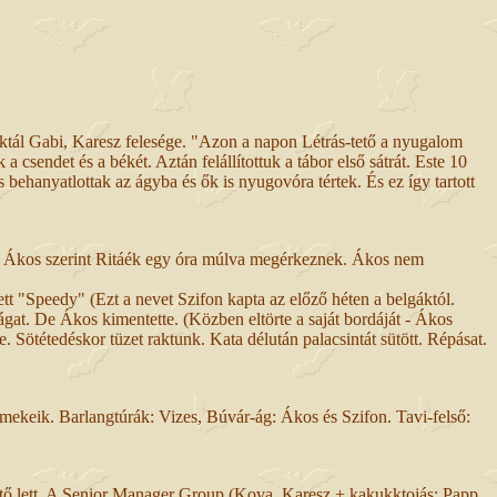
tál Gabi, Karesz felesége. "Azon a napon Létrás-tető a nyugalom
csendet és a békét. Aztán felállítottuk a tábor első sátrát. Este 10
behanyatlottak az ágyba és ők is nyugovóra tértek. És ez így tartott
is. Ákos szerint Ritáék egy óra múlva megérkeznek. Ákos nem
t "Speedy" (Ezt a nevet Szifon kapta az előző héten a belgáktól.
gat. De Ákos kimentette. (Közben eltörte a saját bordáját - Ákos
e. Sötétedéskor tüzet raktunk. Kata délután palacsintát sütött. Répásat.
ermekeik. Barlangtúrák: Vizes, Búvár-ág: Ákos és Szifon. Tavi-felső:
hető lett. A Senior Manager Group (Kova, Karesz + kakukktojás: Papp