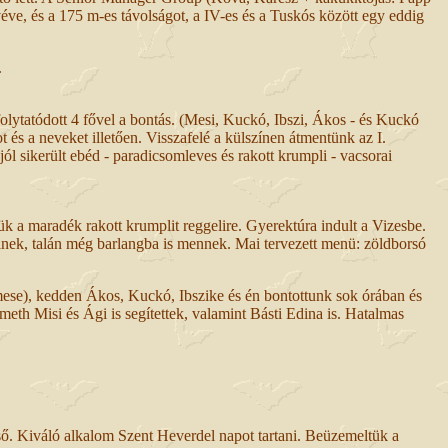
éve, és a 175 m-es távolságot, a IV-es és a Tuskós között egy eddig
.
olytatódott 4 fővel a bontás. (Mesi, Kuckó, Ibszi, Ákos - és Kuckó
és a neveket illetően. Visszafelé a külszínen átmentünk az I.
 A jól sikerült ebéd - paradicsomleves és rakott krumpli - vacsorai
a maradék rakott krumplit reggelire. Gyerektúra indult a Vizesbe.
lnek, talán még barlangba is mennek. Mai tervezett menü: zöldborsó
mese), kedden Ákos, Kuckó, Ibszike és én bontottunk sok órában és
meth Misi és Ági is segítettek, valamint Básti Edina is. Hatalmas
eső. Kiváló alkalom Szent Heverdel napot tartani. Beüzemeltük a