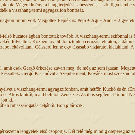
guknak. Végeredmény: a hang terjedési sebességét, ... stb. figyelembe v
dték a visszhang-termi agyagszifon bontását.
 nagyon finom volt. Megjöttek Pepiék is: Pepi + Ági + Andi + 2 gyerek
felső huzatos ágban bontottak tovább. A visszhang-termi szifonnál is f
kén folytattuk. Közben tovább totóztunk a ceruzás feliraton, a dátumot 
t iszapot eltávolítani. Célszerű lenne egy tágasabb vízjáratot kialakítani.
 amit csak Gergő érkezése zavart meg, de még az sem igazán. Megettük 
kra készültek. Gergő Kisjanóval a Szepibe ment, Kováék most szöszmötö
anyelvet a visszhang-termi agyagszifonban, amit hétfőn Kuckó és én (E
 és Ákos kintről, majd befutott Zenész és Zsófi is segíteni. Pár órát Né
ött ki.
an ruhaszárogatás céljából. Boti gitározik.
gérkezett a lengyelek első csoportja. Dél felé még mindig csepereg az 