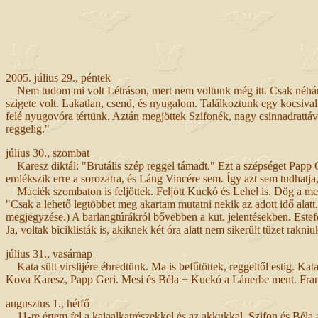
2005. július 29., péntek
Nem tudom mi volt Létráson, mert nem voltunk még itt. Csak néhánya
szigete volt. Lakatlan, csend, és nyugalom. Találkoztunk egy kocsival:
felé nyugovóra tértünk. Aztán megjöttek Szifonék, nagy csinnadrattáva
reggelig."
július 30., szombat
Karesz diktál: "Brutális szép reggel támadt." Ezt a szépséget Papp 
emlékszik erre a sorozatra, és Láng Vincére sem. Így azt sem tudhatj
Maciék szombaton is feljöttek. Feljött Kuckó és Lehel is. Dög a mel
"Csak a lehető legtöbbet meg akartam mutatni nekik az adott idő alat
megjegyzése.) A barlangtúrákról bővebben a kut. jelentésekben. Estefelé
Ja, voltak biciklisták is, akiknek két óra alatt nem sikerült tüzet rakniu
július 31., vasárnap
Kata sült virslijére ébredtünk. Ma is befűtöttek, reggeltől estig. Ka
Kova Karesz, Papp Geri. Mesi és Béla + Kuckó a Lánerbe ment. Frank
augusztus 1., hétfő
11-re értem fel a kajaalkatrészekkel és az akkukkal. Szifon és Béla