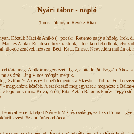
Nyári tábor - napló
(írnok: többnyire Révész Rita)
n. Köztük Maci és Anikó (+ pocak). Rettentő nagy a hőség. Írok, dik
 Maci és Anikó. Rendesen tüzet raktunk, a lócákon feküdtünk, élveztük a 
l, tüc-tüc zenével, négyen, Béci, Kata, Emese. Negyedóra múltán ők is 
Geri törte meg. Amikor megérkezett. Igaz, előtte feljött Bogsán Ákos 
a, mi az órát Láng Vince módján mérjük.
eg. Szifon és Ákos (+ Lehel) lementek a Vizesbe a Tóhoz. Fent nevezet
t." - magyarázta később. A szerkesztő megjegyzése.) megnézte a Baltás-á
 feljöttünk mi is: Kova, Zsófi, Rita. Aztán Bátori is kinézett egy estér
k.
ta Lehuval lement, feljött Németh Misi és családja, és Básti Edina + gy
furti levest főztem túrógombóccal.
 a Huzatus-lyukba mentek. Én (Ákos) felvállaltam a kajafőzés felét. E