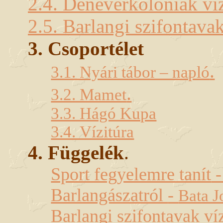
2.4. Denevérkolóniák vi
2.5. Barlangi szifontavak
3. Csoportélet
.
3.1. Nyári tábor – napló
.
3.2. Mamet
3.3. Hágó Kupa
3.4. Vízitúra
4. Függelék
.
Sport fegyelemre tanít
Barlangászatról
-
Bata J
Barlangi szifontavak ví