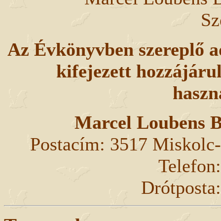
Sz
Az Évkönyvben szereplő ad
kifejezett hozzájár
haszn
Marcel Loubens B
Postacím: 3517 Miskolc-L
Telefon
Drótposta