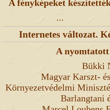
A fényképeket készítetté
...
Internetes változat. Ké
A nyomtatott 
Bükki 
Magyar Karszt- és
Környezetvédelmi Miniszté
Barlangtani 
Marcel Loubens B