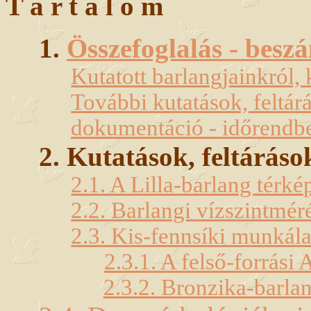
T a r t a l o m
1.
Összefoglalás - besz
Kutatott barlangjainkról, 
További kutatások, feltá
dokumentáció - időrendb
2. Kutatások, feltáráso
2.1. A Lilla-barlang térké
2.2. Barlangi vízszintmér
2.3. Kis-fennsíki munkál
2.3.1. A felső-forrási
2.3.2. Bronzika-barla