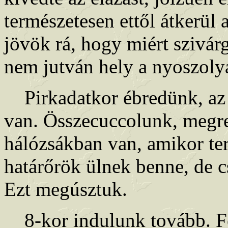
természetesen ettől átkerül
jövök rá, hogy miért szivár
nem jutván hely a nyoszolyá
Pirkadatkor ébredünk, az 
van. Összecuccolunk, megr
hálózsákban van, amikor ter
határőrök ülnek benne, de c
Ezt megúsztuk.
8-kor indulunk tovább. Fel