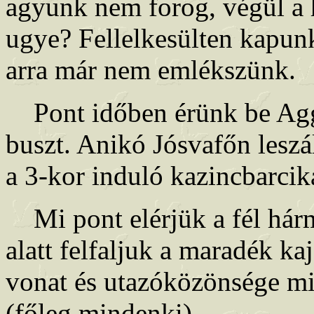
agyunk nem forog, végül a 
ugye? Fellelkesülten kapunk
arra már nem emlékszünk.
Pont időben érünk be Aggte
buszt. Anikó Jósvafőn leszá
a 3-kor induló kazincbarcik
Mi pont elérjük a fél hárm
alatt felfaljuk a maradék ka
vonat és utazóközönsége mia
(főleg mindenki).