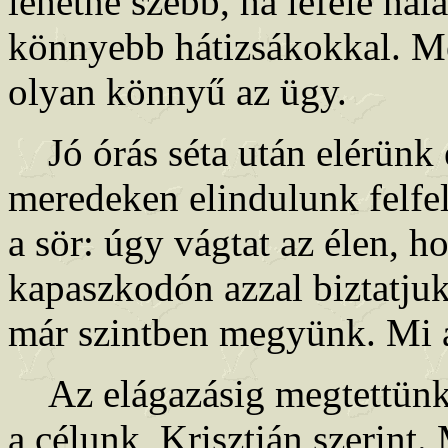
lehetne szebb, ha lefelé hal
könnyebb hátizsákokkal. Me
olyan könnyű az ügy.
Jó órás séta után elérünk e
meredeken elindulunk felfel
a sör: úgy vágtat az élen, ho
kapaszkodón azzal biztatjuk
már szintben megyünk. Mi 
Az elágazásig megtettünk 
a célunk, Krisztián szerint