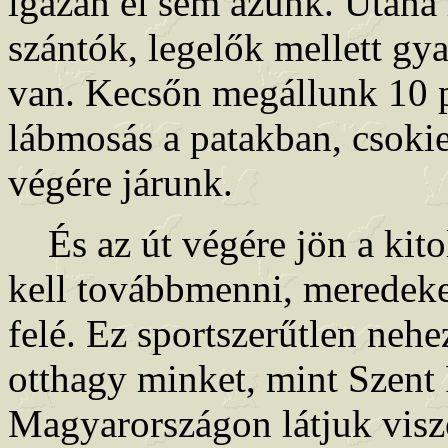
igazán el sem ázunk. Utána h
szántók, legelők mellett gy
van. Kecsőn megállunk 10 pe
lábmosás a patakban, csoki
végére járunk.
És az út végére jön a kito
kell továbbmenni, meredeke
felé. Ez sportszerűtlen nehe
otthagy minket, mint Szent 
Magyarországon látjuk viszo