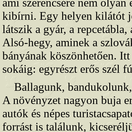
ami szerencsére nem olyan e
kibírni. Egy helyen kilátót j
látszik a gyár, a repcetábla
Alsó-hegy, aminek a szlovák
bányának köszönhetően. It
sokáig: egyrészt erős szél f
Ballagunk, bandukolunk, h
A növényzet nagyon buja err
autók és népes turistacsapa
forrást is találunk, kicseré