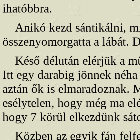
ihatóbbra.
Anikó kezd sántikálni, mi
összenyomorgatta a lábát. D
Késő délután elérjük a műut
Itt egy darabig jönnek néha
aztán ők is elmaradoznak. Má
esélytelen, hogy még ma el
hogy 7 körül elkezdünk sáto
Közben az egyik fán felfe