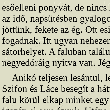
esőelleni ponyvát, de nincs
az idő, napsütésben gyalog
jöttünk, fekete az ég. Ott e
fogadnak. Itt ugyan nehezen
sátorhelyet. A faluban talá
negyedóráig nyitva van. Jé
Anikó teljesen lesántul, lej
Szifon és Láce besegít a há
falu körül elkap minket egy