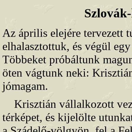
Szlovák-
Az április elejére tervezett t
elhalasztottuk, és végül eg
Többeket próbáltunk magunk
öten vágtunk neki: Krisztiá
jómagam.
Krisztián vállalkozott vez
térképet, és kijelölte utunk
a Szádelő-völgyön, fel a Fe