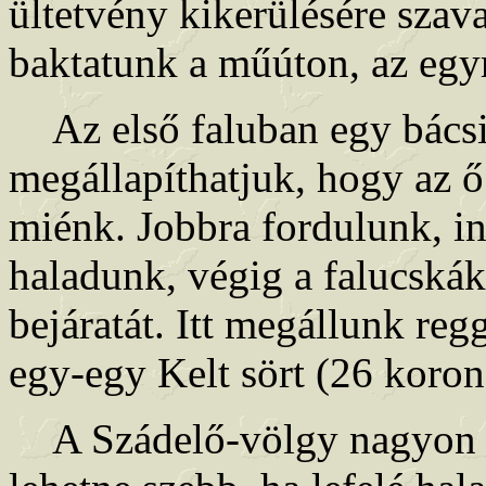
ültetvény kikerülésére szav
baktatunk a műúton, az egy
Az első faluban egy bácsi 
megállapíthatjuk, hogy az ő
miénk. Jobbra fordulunk, i
haladunk, végig a falucskák
bejáratát. Itt megállunk reg
egy-egy Kelt sört (26 koron
A Szádelő-völgy nagyon s