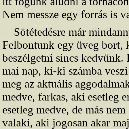
itt fogunk aludni a tornácon,
Nem messze egy forrás is v
Sötétedésre már mindanny
Felbontunk egy üveg bort, 
beszélgetni sincs kedvünk. 
mai nap, ki-ki számba veszi 
meg az aktuális aggodalmak
medve, farkas, aki esetleg er
esetleg medve, de más nem 
valaki, aki jogosan akar ma