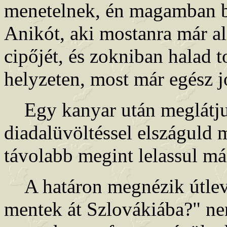
menetelnek, én magamban b
Anikót, aki mostanra már al
cipőjét, és zokniban halad t
helyzeten, most már egész j
Egy kanyar után meglátjuk
diadalüvöltéssel elszáguld 
távolabb megint lelassul m
A határon megnézik útleve
mentek át Szlovákiába?" ne