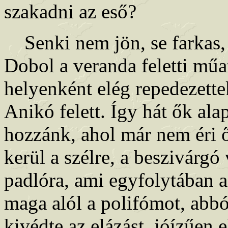
szakadni az eső?
Senki nem jön, se farkas, 
Dobol a veranda feletti mű
helyenként elég repedezette
Anikó felett. Így hát ők al
hozzánk, ahol már nem éri ő
kerül a szélre, a beszivárgó
padlóra, ami egyfolytában a
maga alól a polifómot, abbó
kivédte az elázást, jóízűen 