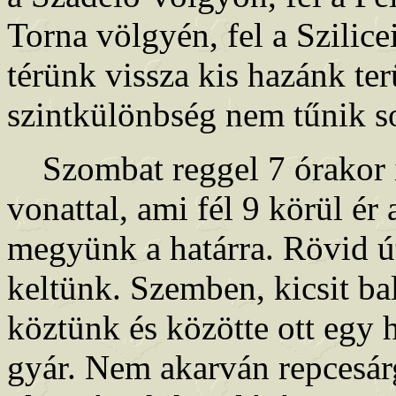
Torna völgyén, fel a Szilice
térünk vissza kis hazánk ter
szintkülönbség nem tűnik so
Szombat reggel 7 órakor i
vonattal, ami fél 9 körül ér
megyünk a határra. Rövid út
keltünk. Szemben, kicsit bal
köztünk és közötte ott egy 
gyár. Nem akarván repcesárg