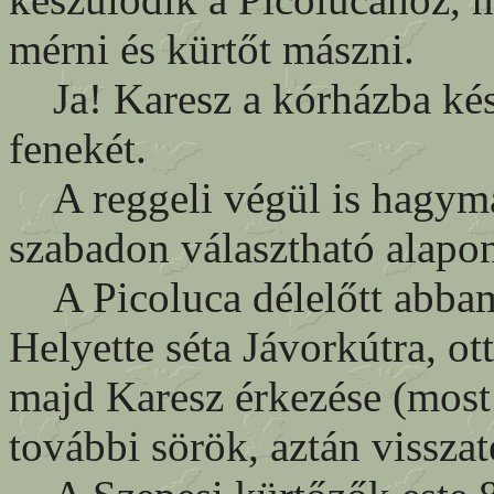
mérni és kürtőt mászni.
Ja! Karesz a kórházba kés
fenekét.
A reggeli végül is hagymás
szabadon választható alapo
A Picoluca délelőtt abbama
Helyette séta Jávorkútra, ot
majd Karesz érkezése (most
további sörök, aztán visszat