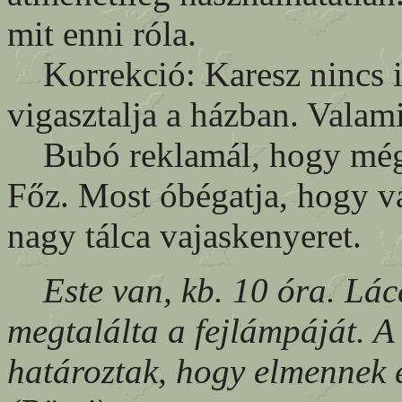
mit enni róla.
Korrekció: Karesz nincs i
vigasztalja a házban. Valam
Bubó reklamál, hogy még ne
Főz. Most óbégatja, hogy v
nagy tálca vajaskenyeret.
Este van, kb. 10 óra. Lác
megtalálta a fejlámpáját. A
határoztak, hogy elmennek é