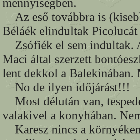
mennyiségben.
Az eső továbbra is (kisebb
Béláék elindultak Picolucát 
Zsófiék el sem indultak. A
Maci által szerzett bontóes
lent dekkol a Balekinában.
No de ilyen időjárást!!!
Most délután van, tespedés
valakivel a konyhában. Nem
Karesz nincs a környéken. 