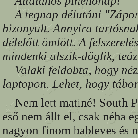
Általános pihenőnap!
A tegnap délutáni "Zápores
bizonyult. Annyira tartósna
délelőtt ömlött. A felszerel
mindenki alszik-döglik, teázi
Valaki feldobta, hogy nézz
laptopon. Lehet, hogy tábor
Nem lett matiné! South Par
eső nem állt el, csak néha e
nagyon finom bableves és 