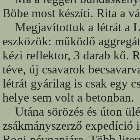
Böbe most készíti. Rita a vá
Megjavítottuk a létrát a Lá
eszközök: működő aggregá
kézi reflektor, 3 darab kő. 
téve, új csavarok becsavarv
létrát gyárilag is csak egy 
helye sem volt a betonban.
Utána sörözés és úton ülés
zsákmányszerző expedíció in
Bogi névnapjára. Több liter