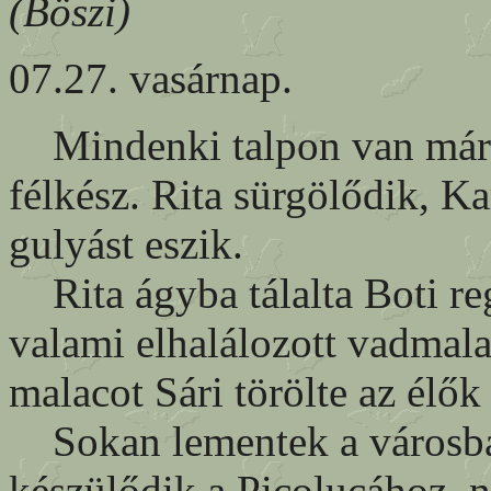
(Böszi)
07.27. vasárnap.
Mindenki talpon van már r
félkész. Rita sürgölődik, K
gulyást eszik.
Rita ágyba tálalta Boti reg
valami elhalálozott vadmala
malacot Sári törölte az élők
Sokan lementek a városba 
készülődik a Picolucához,