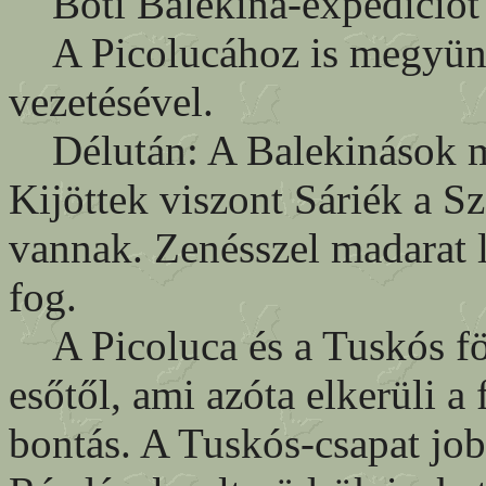
Boti Balekina-expedíciót s
A Picolucához is megyünk
vezetésével.
Délután: A Balekinások mé
Kijöttek viszont Sáriék a 
vannak. Zenésszel madarat l
fog.
A Picoluca és a Tuskós föl
esőtől, ami azóta elkerüli a
bontás. A Tuskós-csapat job