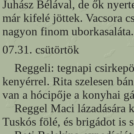
Juhász Bélával, de ők nyert
már kifelé jöttek. Vacsora 
nagyon finom uborkasaláta.
07.31. csütörtök
Reggeli: tegnapi csirkepö
kenyérrel. Rita szelesen bán
van a hócipője a konyhai g
Reggel Maci lázadására kel
Tuskós fölé, és brigádot is 