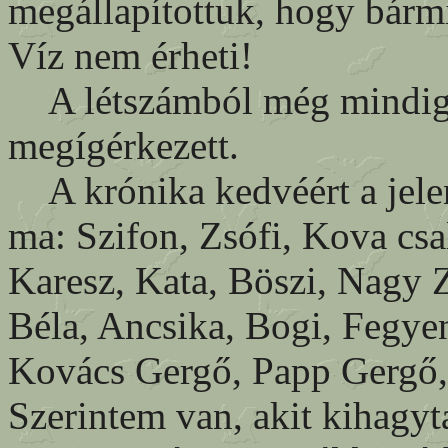
megállapítottuk, hogy bármi
Víz nem érheti!
A létszámból még mindig 
megígérkezett.
A krónika kedvéért a jelen
ma: Szifon, Zsófi, Kova csa
Karesz, Kata, Böszi, Nagy Z
Béla, Ancsika, Bogi, Fegyen
Kovács Gergő, Papp Gergő, 
Szerintem van, akit kihagy