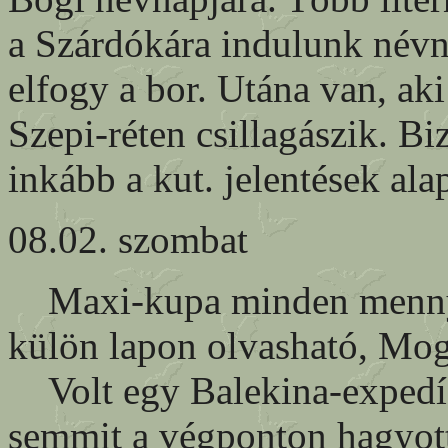
a Szárdókára indulunk névna
elfogy a bor. Utána van, aki
Szepi-réten csillagászik. Bi
inkább a kut. jelentések al
08.02. szombat
Maxi-kupa minden mennyis
külön lapon olvasható, Mog
Volt egy Balekina-expedíc
semmit a végponton hagyott