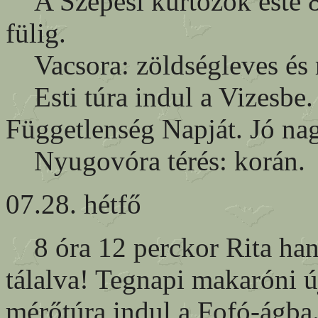
A Szepesi kürtőzők este 8-
fülig.
Vacsora: zöldségleves és 
Esti túra indul a Vizesbe.
Függetlenség Napját. Jó na
Nyugovóra térés: korán.
07.28. hétfő
8 óra 12 perckor Rita hang
tálalva! Tegnapi makaróni ú
mérőtúra indul a Fofó-ágba