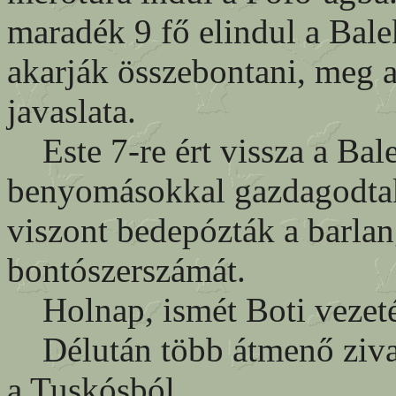
maradék 9 fő elindul a Balek
akarják összebontani, meg a
javaslata.
Este 7-re ért vissza a Bal
benyomásokkal gazdagodtak 
viszont bedepózták a barlan
bontószerszámát.
Holnap, ismét Boti vezetés
Délután több átmenő zivata
a Tuskósból.