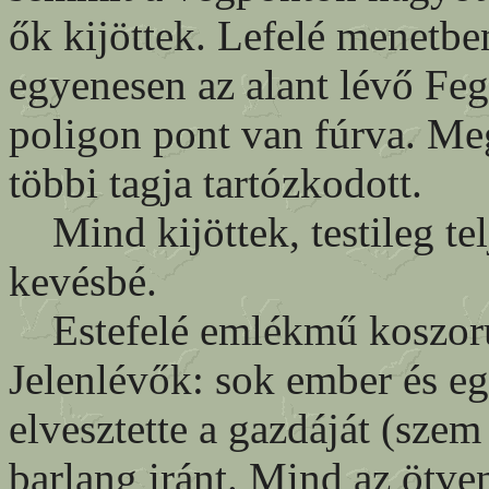
ők kijöttek. Lefelé menetben
egyenesen az alant lévő Feg
poligon pont van fúrva. Meg
többi tagja tartózkodott.
Mind kijöttek, testileg tel
kevésbé.
Estefelé emlékmű koszorúz
Jelenlévők: sok ember és eg
elvesztette a gazdáját (szem
barlang iránt. Mind az ötven