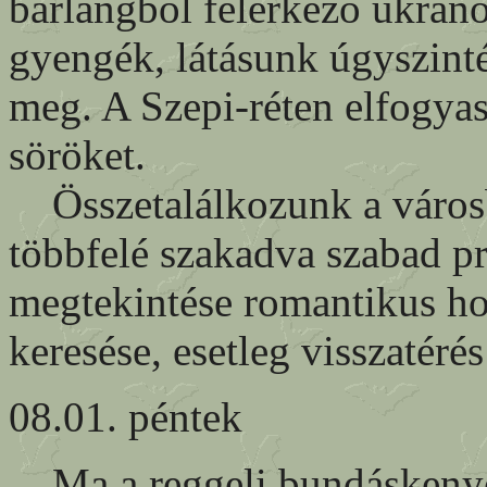
barlangból felérkező ukrán
gyengék, látásunk úgyszintén
meg. A Szepi-réten elfogya
söröket.
Összetalálkozunk a városból
többfelé szakadva szabad p
megtekintése romantikus ho
keresése, esetleg visszatéré
08.01. péntek
Ma a reggeli bundáskenyér