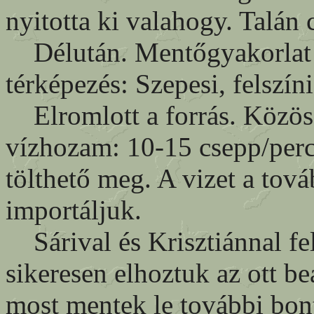
nyitotta ki valahogy. Talán 
Délután. Mentőgyakorlat le
térképezés: Szepesi, felszí
Elromlott a forrás. Közös 
vízhozam: 10-15 csepp/perc
tölthető meg. A vizet a tov
importáljuk.
Sárival és Krisztiánnal fel
sikeresen elhoztuk az ott b
most mentek le további bon