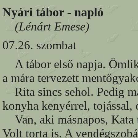
Nyári tábor - napló
(Lénárt Emese)
07.26. szombat
A tábor első napja. Ömlik
a mára tervezett mentőgyako
Rita sincs sehol. Pedig ma 
konyha kenyérrel, tojással, 
Van, aki másnapos, Kata te
Volt torta is. A vendégszob