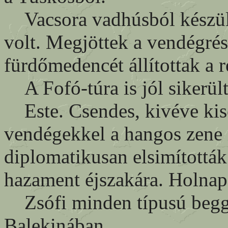
Vacsora vadhúsból készült 
volt. Megjöttek a vendégrés
fürdőmedencét állítottak a r
A Fofó-túra is jól sikerült
Este. Csendes, kivéve kise
vendégekkel a hangos zene 
diplomatikusan elsimítottá
hazament éjszakára. Holnap
Zsófi minden típusú begg
Balekinában.