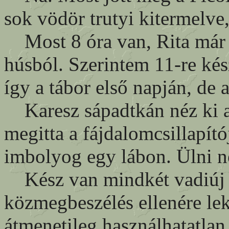
sok vödör trutyi kitermelve,
Most 8 óra van, Rita már f
húsból. Szerintem 11-re ké
így a tábor első napján, de
Karesz sápadtkán néz ki a 
megitta a fájdalomcsillapító
imbolyog egy lábon. Ülni n
Kész van mindkét vadiúj as
közmegbeszélés ellenére lek
átmenetileg használhatatlan