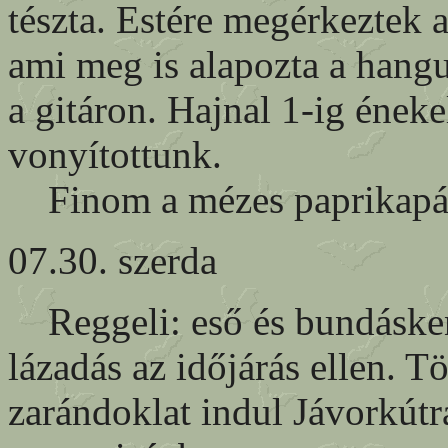
tészta. Estére megérkeztek 
ami meg is alapozta a hangul
a gitáron. Hajnal 1-ig ének
vonyítottunk.
Finom a mézes paprikapál
07.30. szerda
Reggeli: eső és bundáskeny
lázadás az időjárás ellen. 
zarándoklat indul Jávorkút