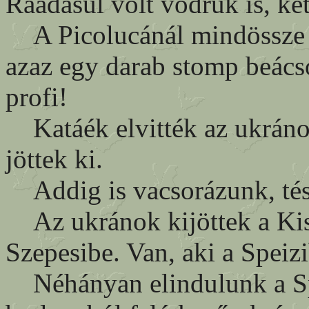
Ráadásul volt vödrük is, ke
A Picolucánál mindössze eg
azaz egy darab stomp beác
profi!
Katáék elvitték az ukráno
jöttek ki.
Addig is vacsorázunk, tés
Az ukránok kijöttek a Kisk
Szepesibe. Van, aki a Speiz
Néhányan elindulunk a Spe