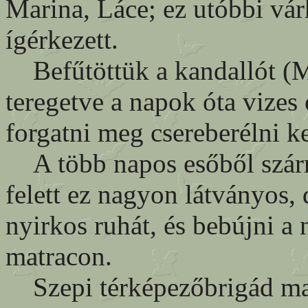
Marina, Láce; ez utóbbi vár
ígérkezett.
Befűtöttük a kandallót (M
teregetve a napok óta vize
forgatni meg csereberélni ke
A több napos esőből szárma
felett ez nagyon látványos, 
nyirkos ruhát, és bebújni a
matracon.
Szepi térképezőbrigád ma: