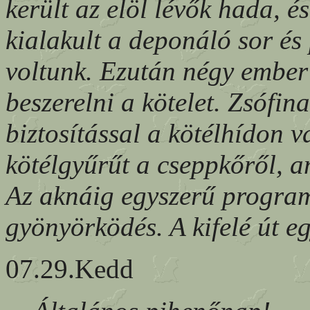
került az elöl lévők hada, 
kialakult a deponáló sor és 
voltunk. Ezután négy ember 
beszerelni a kötelet. Zsófi
biztosítással a kötélhídon v
kötélgyűrűt a cseppkőről, a
Az aknáig egyszerű progra
gyönyörködés. A kifelé út eg
07.29.Kedd