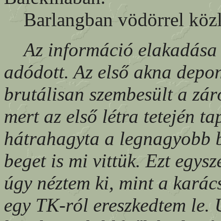
Barlangban vödörrel közle
Az információ elakadása
adódott. Az első akna depo
brutálisan szembesült a zár
mert az első létra tetején t
hátrahagyta a legnagyobb b
beget is mi vittük. Ezt egys
úgy néztem ki, mint a karác
egy TK-ról ereszkedtem le.