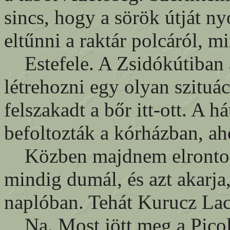
sincs, hogy a sörök útját 
eltűnni a raktár polcáról, m
Estefele. A Zsidókútiban a
létrehozni egy olyan szituá
felszakadt a bőr itt-ott. A 
befoltozták a kórházban, aho
Közben majdnem elrontott
mindig dumál, és azt akarja
naplóban. Tehát Kurucz Lack
Na. Most jött meg a Picolu