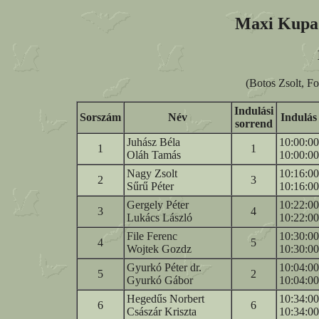
Maxi Kupa -
(Botos Zsolt, F
Indulási
Sorszám
Név
Indulás
sorrend
Juhász Béla
10:00:00
1
1
Oláh Tamás
10:00:00
Nagy Zsolt
10:16:00
2
3
Sűrű Péter
10:16:00
Gergely Péter
10:22:00
3
4
Lukács László
10:22:00
File Ferenc
10:30:00
4
5
Wojtek Gozdz
10:30:00
Gyurkó Péter dr.
10:04:00
5
2
Gyurkó Gábor
10:04:00
Hegedűs Norbert
10:34:00
6
6
Császár Kriszta
10:34:00