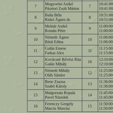
Mogyorósi Anikó
10:41:00
7
7
Pásztori Zsolt Márton
10:41:00
Balla Béla
10:51:00
8
8
Riskó Ágnes dr.
10:51:00
Molnár Anikó
11:00:00
9
9
Román Péter
11:00:00
Németh Ágnes
11:06:00
10
10
Básti Edina
11:06:00
Galán Emese
11:15:00
11
11
Farkas Alex
11:15:00
Kovácsné Révész Rita
12:10:00
12
16
Galán Mihály
12:10:00
Németh Mihály
11:25:00
13
12
Oláh Sándor
11:25:00
Bene Zsuzsa
11:36:00
14
13
Szabó Károly
11:36:00
Malgorzata Ropala
11:45:00
15
14
Pavel Niziolek
11:45:00
Ferenczy Gergely
11:50:00
16
15
Marcin Marcisz
11:50:00