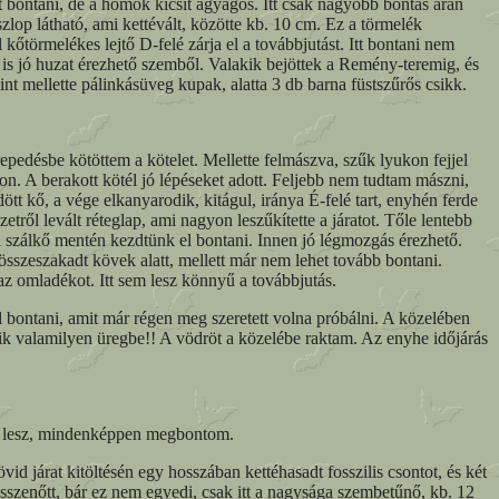
t bontani, de a homok kicsit agyagos. Itt csak nagyobb bontás árán
op látható, ami kettévált, közötte kb. 10 cm. Ez a törmelék
törmelékes lejtő D-felé zárja el a továbbjutást. Itt bontani nem
 is jó huzat érezhető szemből. Valakik bejöttek a Remény-teremig, és
nt mellette pálinkásüveg kupak, alatta 3 db barna füstszűrős csikk.
pedésbe kötöttem a kötelet. Mellette felmászva, szűk lyukon fejjel
on. A berakott kötél jó lépéseket adott. Feljebb nem tudtam mászni,
dött kő, a vége elkanyarodik, kitágul, iránya É-felé tart, enyhén ferde
l levált réteglap, ami nagyon leszűkítette a járatot. Tőle lentebb
s a szálkő mentén kezdtünk el bontani. Innen jó légmozgás érezhető.
 összeszakadt kövek alatt, mellett már nem lehet tovább bontani.
az omladékot. Itt sem lesz könnyű a továbbjutás.
 bontani, amit már régen meg szeretett volna próbálni. A közelében
sik valamilyen üregbe!! A vödröt a közelébe raktam. Az enyhe időjárás
dő lesz, mindenképpen megbontom.
 járat kitöltésén egy hosszában kettéhasadt fosszilis csontot, és két
sszenőtt, bár ez nem egyedi, csak itt a nagysága szembetűnő, kb. 12