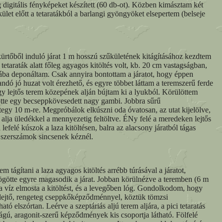
ig digitális fényképeket készített (60 db-ot). Közben kimásztam két
let előtt a tetaratákból a barlangi gyöngyöket elsepertem (belseje
ürtőből induló járat 1 m hosszú szűkületének kitágításához kezdtem
tetaraták alatt főleg agyagos kitöltés volt, kb. 20 cm vastagságban,
jába deponáltam. Csak annyira bontottam a járatot, hogy éppen
andó jó huzat volt érezhető, és egyre többet láttam a teremszerű ferde
Egy lejtős terem közepének alján bújtam ki a lyukból. Körülöttem
lötte egy becseppkövesedett nagy gambi. Jobbra sűrű
tegy 10 m-re. Megpróbálok elkúszni oda óvatosan, az utat kijelölve,
alja üledékkel a mennyezetig feltöltve. ÉNy felé a meredeken lejtős
efelé kúszok a laza kitöltésen, balra az alacsony járatból tágas
 szerszámok sincsenek kéznél.
 tágítani a laza agyagos kitöltés arrébb túrásával a járatot,
ögötte egyre magasodik a járat. Jobban körülnézve a teremben (6 m
 víz elmosta a kitöltést, és a levegőben lóg. Gondolkodom, hogy
léklejtő, rengeteg cseppkőképződménnyel, köztük tömzsi
elszórtan. Leérve a szeptáriás aljú terem aljára, a pici tetaratás
ágú, aragonit-szerű képződmények kis csoportja látható. Fölfelé