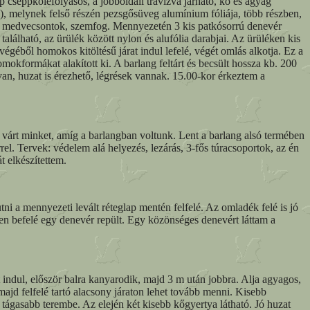
p cseppkőlefolyásos, a jobboldali travizva járható, kő és agyag
ag), melynek felső részén pezsgősüveg alumínium fóliája, több részben,
pon medvecsontok, szemfog. Mennyezetén 3 kis patkósorrú denevér
található, az ürülék között nylon és alufólia darabjai. Az ürüléken kis
végéből homokos kitöltésű járat indul lefelé, végét omlás alkotja. Ez a
omokformákat alakított ki. A barlang feltárt és becsült hossza kb. 200
an, huzat is érezhető, légrések vannak. 15.00-kor érkeztem a
 várt minket, amíg a barlangban voltunk. Lent a barlang alsó termében
el. Tervek: védelem alá helyezés, lezárás, 3-fős túracsoportok, az én
t elkészítettem.
 a mennyezeti levált réteglap mentén felfelé. Az omladék felé is jó
eten befelé egy denevér repült. Egy közönséges denevért láttam a
 indul, először balra kanyarodik, majd 3 m után jobbra. Alja agyagos,
majd felfelé tartó alacsony járaton lehet tovább menni. Kisebb
y tágasabb terembe. Az elején két kisebb kőgyertya látható. Jó huzat