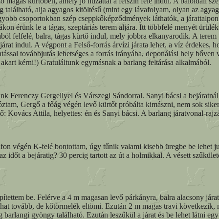
 magas kürtőben, amely jó huzattal a felszín felé indul. A baloldali szé
ág található, alja agyagos kitöltésű (mint egy lávafolyam, olyan az agy
b-nagyobb csoportokban szép cseppkőképződmények láthatók, a járattal
on érünk le a tágas, szeptáriás terem aljára. Itt többfelé menyét ürülék 
l felfelé, balra, tágas kürtő indul, mely jobbra elkanyarodik. A terem 
at indul. A végpont a Felső-forrás árvízi járata lehet, a víz érdekes, h
sal továbbjutás lehetséges a forrás irányába, deponálási hely bőven v
akart kérni!) Gratuláltunk egymásnak a barlang feltárása alkalmából.
k Ferenczy Gergellyel és Várszegi Sándorral. Sanyi bácsi a bejáratnál
ztam, Gergő a főág végén levő kürtőt próbálta kimászni, nem sok sikerr
 Kovács Attila, helyettes: én és Sanyi bácsi. A barlang járatvonal-rajzá
égén K-felé bontottam, úgy tűnik valami kisebb üregbe be lehet jutni
z időt a bejáratig? 30 percig tartott az út a holmikkal. A vésett szűkül
ítettem be. Felérve a 4 m magasan levő párkányra, balra alacsony járat
ódhat tovább, de kőtörmelék eltömi. Ezután 2 m magas travi következik, 
barlangi gyöngy található. Ezután leszűkül a járat és be lehet látni eg