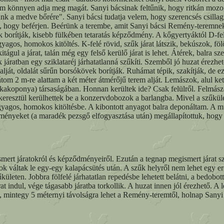
nem könnyen adja meg magát. Sanyi bácsinak feltűnik, hogy ritkán mozo
k a medve bőrére". Sanyi bácsi tudatja velem, hogy szerencsés csillagz
ratot, hogy beférjen. Beérünk a terembe, amit Sanyi bácsi Remény-teremn
orítják, kisebb fülkében tetaratás képződmény. A kőgyertyáktól D-felé
agyagos, homokos kitöltés. K-felé rövid, szűk járat látszik, bekúszok, föl
 kitágul a járat, talán még egy felső kerülő járat is lehet. Átérek, balr
járatban egy sziklataréj járhatatlanná szűkíti. Szemből jó huzat érezhető
 alját, oldalát sűrűn borsókövek borítják. Ruhámat tépik, szakítják, de 
látom 2 m-re alattam a két méter átmérőjű terem alját. Lemászok, alul 
ókakoponya) társaságában. Honnan kerültek ide? Csak felülről. Felm
n keresztül kerülhettek be a konzervdobozok a barlangba. Mivel a szűk
yagos, homokos kitöltésbe. A kibontott anyagot balra deponáltam. A munk
eseményeket (a maradék pezsgő elfogyasztása után) megállapítottuk, hogy 
ert járatokról és képződményeiről. Ezután a tegnap megismert járat sz
váltak le egy-egy kalapácsütés után. A szűk helyről nem lehet egy erőt
kületen. Jobbra fölfelé járhatatlan repedésbe lehetett belátni, a bedobo
at indul, vége tágasabb járatba torkollik. A huzat innen jól érezhető. A
K-re, mintegy 5 méternyi távolságra lehet a Remény-teremtől, holnap Sa