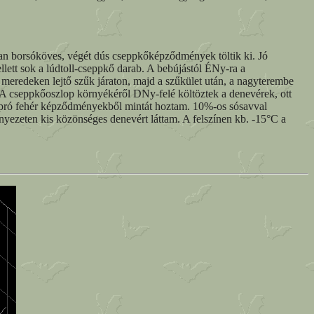
san borsóköves, végét dús cseppkőképződmények töltik ki. Jó
lett sok a lúdtoll-cseppkő darab. A bebújástól ÉNy-ra a
redeken lejtő szűk járaton, majd a szűkület után, a nagyterembe
s. A cseppkőoszlop környékéről DNy-felé költöztek a denevérek, ott
ő apró fehér képződményekből mintát hoztam. 10%-os sósavval
nyezeten kis közönséges denevért láttam. A felszínen kb. -15°C a