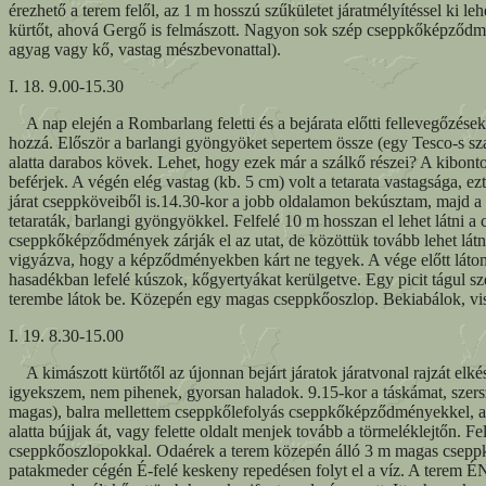
érezhető a terem felől, az 1 m hosszú szűkületet járatmélyítéssel ki le
kürtőt, ahová Gergő is felmászott. Nagyon sok szép cseppkőképződmény 
agyag vagy kő, vastag mészbevonattal).
I. 18. 9.00-15.30
A nap elején a Rombarlang feletti és a bejárata előtti fellevegőzés
hozzá. Először a barlangi gyöngyöket sepertem össze (egy Tesco-s szatyo
alatta darabos kövek. Lehet, hogy ezek már a szálkő részei? A kibon
beférjek. A végén elég vastag (kb. 5 cm) volt a tetarata vastagsága, ez
járat cseppköveiből is.14.30-kor a jobb oldalamon bekúsztam, majd a v
tetaraták, barlangi gyöngyökkel. Felfelé 10 m hosszan el lehet látni
cseppkőképződmények zárják el az utat, de közöttük tovább lehet látni
vigyázva, hogy a képződményekben kárt ne tegyek. A vége előtt látom:
hasadékban lefelé kúszok, kőgyertyákat kerülgetve. Egy picit tágul sze
terembe látok be. Közepén egy magas cseppkőoszlop. Bekiabálok, viss
I. 19. 8.30-15.00
A kimászott kürtőtől az újonnan bejárt járatok járatvonal rajzát elkész
igyekszem, nem pihenek, gyorsan haladok. 9.15-kor a táskámat, szers
magas), balra mellettem cseppkőlefolyás cseppkőképződményekkel, al
alatta bújjak át, vagy felette oldalt menjek tovább a törmeléklejtőn.
cseppkőoszlopokkal. Odaérek a terem közepén álló 3 m magas cseppkőosz
patakmeder cégén É-felé keskeny repedésen folyt el a víz. A terem ÉN