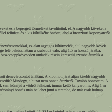
veket és a bepergett törmeléket távolítottuk el. A nagyobb köveket a
lel felhúzta és a kis kőfülkébe öntötte, ahol a bronzkori koponyatetőt
denevércsontokkal, ez alatt agyagos kőtörmelék, alul nagyobb kövek.
e felé bekúszhattam a szabaddá váló, alig 1,5 m hosszú járatba.
az összecseppkövesedett omladék résein keresztül szembe áramlik a
sott denevércsontot találtam. A kibontott járat alján kisebb-nagyobb
iszélesedik? Mindegy, a huzat nem onnan érezhető. Tovább bontottam. A
ak sem könnyű a vödröt felhúzni, immár kettő kanyaron is. Alig 1 m-
kétórányi bontás után be lehet jutni a terembe, de már csak holnap.
onálási helyre beönti. 11.00-kor bejutok a terembe és belülről