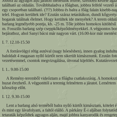
Jobbra az agyagos aljú járaton mehetünk felfelé, szemben kétfelé ágazó
található az oldalán. Továbbhaladva a főágban, jobbra felfelé vezető 
egy csoportban található. (?!?) Jobbra és balra a főág falain kiseb
telel. Hogyan kerültek ide? Ezután száraz tetarátákon, dundi kőgyertyák
bogarak találnak élelmet. Hogy kerültek ide menyétek? A terem oldalábó
barlang legmélyebb pontja, kb. -25 m. Tőle jobbra homokos kitöltésű jár
m. Fosszilis barlang szép cseppkőképződményekkel. A végpontos bontás
bejárathoz, ahol Sanyi bácsi már nagyon várt. (16.00-kor már mentést 
I. 7. 12.10-15.50
A forrásvölgyi rétig autóval (nagy hóesésben), innen gyalog indultun
baloldalt 4 magasan nyíló kürtőt nem sikerült kimásznunk. Ezután fotó
vezetésemmel, csontok megvizsgálása, útvonal kijelölés. Kutatásvezető:
I. 1.. 9.00-15.00
A Remény-teremből videóztam a főágba csatlakozásig. A homokszifon v
huzat érezhető. A végponttól a teremig felmértem a járatot. Lemértem a
kőoszlop előtt.
I. 12. 9.30-15.00
Lent a barlang alsó terméből balra nyíló kürtőt kimásztam, kötelet ép
és mint egy lávafolyam, a faltól elálló. A párkány É-i aljában folytat
tetaraták képződtek agyagos alján, majd jobbra kanyarodik és rengeteg 