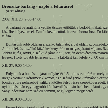
Bronzika-barlang - napló a feltárásról
(Kiss János)
2002. XII. 23. 9.00-14.00
A barlang bejáratától a végéig összegyűjtöttük a bedobált fákat, szem
közelbe helyeztem el. Ezután kezdhettünk hozzá a bontáshoz. Én kibont
találta.
Bontásunk jobb oldalán a szálkő található, a bal oldalt az omladékos
A törmelék és a szálkő közé keskeny, 60 cm magas járatot vájtam. Sze
Jobbra lejtős, rövid, elszűkülő járat indul, tetején denevércsont-ma
levegő. Hogy tovább lehessen jutni, a kitöltést kell lefelé kb. 60 cm m
XII. 27. 9.00-14.00
Folytattuk a bontást, a járat mélyítését 1,5 m hosszan, 0,6 m mélyen a
üregek voltak a kőtörmelék között, és a szálkő (Ny-i) irányába vezett
bontás egyre nehezebbé válik, a kitöltés felső része cseppkövesedett
nyi bontás után egy nagyobb kő eltávolítása után be lehetett látni egy
Sanyi bácsinak nem szólok semmit, hagy legyen meglepetés.
XII. 28. 9.00-13.30
Egyre jobban tágul a lyuk, egyre több látható a termecskéből. A kibo