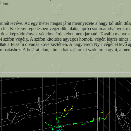
áttam.
őruhát levéve. Az egy méter magas járat mennyezete a nagy kő után dú
em fel. Keskeny repedésben végződik, alatta, apró csontmaradványok mel
, de a képződmények védelme érdekében nem járható. Tovább menve a me
y-i szifon végéig. A szifon kitöltése agyagos homok, végén légrés ninc
áltak a felszíni olvadás következtében. A nagyterem Ny-i végénél lev
ontosításhoz. A bejárat után, ahol a hátizsákomat szoktam hagyni, a men