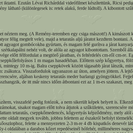
het iktatni. Ezután Lévai Richárddal videófilmet készítettünk, Ricsi ped
látható (különlegesek is: retek alakú, ferde lúdtoll). A kibontott szűkü
eket néztem meg. (A Remény-teremben egy csiga mászott!) A kimászott k
r félig megtelt vele), majd a tetaratás aljú járatot kezdtem bontani. A 
tott agyagot gombócokba gyúrtam, és magam felé gurítva a járat kanyar
t szétkalapálni nehéz volt, de alóla az agyagot kibontottam. Szemből áll
ége előtt félfordulat a megtörő járatban, és feltérdelés cm-ről cm-re. 
 a cseppkőlefolyásos 1 m magas hasadékban. Előttem szép kőgyertya, fö
, mintegy 10 m-ig. Balra cseppkövek között tágasabb járat látszik, min
 zsákutca. Visszafordulok ugyanazon az úton, amelyen jöttem. A lejtő 
rencsére, aljában keskeny tetaratás meder barlangi gyöngyökkel. Fejjel l
zhangzik, de itt már nincs időm átbontani ezt az 1 m-es szakaszt, meg
ítem, visszafelé pedig fotózok, a nem sikerült képek helyett is. Elkezdem
zámokat, sisakot magam előtt tolva átjutok a szűkületen, szerencsére m
attam tetaratás, cseppkőmedencés, kőgyertyás képződmény, mely alól a
 Felette oldalt megyek tovább, jobbra felettem az északról befolyt törme
lophoz, felette a mennyezeten 2-3 m-re 4 db kispatkós denevér látható 
y-i oldalában a darabos kőzet repedéseinél hófehér, milliméteres nagys