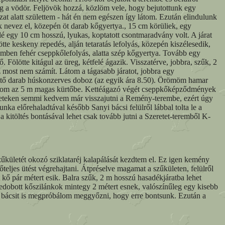
g a vödör. Feljövök hozzá, közlöm vele, hogy bejutottunk egy
at alatt születtem - hát én nem egészen így látom. Ezután elindulunk
ek nevez el, közepén öt darab kőgyertya., 15 cm körüliek, egy
 egy 10 cm hosszú, lyukas, koptatott csontmaradvány volt. A járat
ötte keskeny repedés, alján tetaratás lefolyás, közepén kiszélesedik,
a szemben fehér cseppkőlefolyás, alatta szép kőgyertya. Tovább egy
. Fölötte kitágul az üreg, kétfelé ágazik. Visszatérve, jobbra, szűk, 2
ez most nem számít. Látom a tágasabb járatot, jobbra egy
kettő darab húskonzerves doboz (az egyik ára 8.50). Örömöm hamar
ászom az 5 m magas kürtőbe. Kettéágazó végét cseppkőképződmények
ületeken semmi kedvem már visszajutni a Remény-terembe, ezért úgy
a előrehaladtával később Sanyi bácsi felülről lábbal tolta le a
a kitöltés bontásával lehet csak tovább jutni a Szeretet-teremből K-
űkületét okozó sziklataréj kalapálását kezdtem el. Ez igen kemény
eljes ütést végrehajtani. Átpréselve magamat a szűkületen, felülről
tt kő pár métert esik. Balra szűk, 2 m hosszú hasadékjáratba lehet
 ledobott kőszilánkok mintegy 2 métert esnek, valószínűleg egy kisebb
nyi bácsit is megpróbálom meggyőzni, hogy erre bontsunk. Ezután a