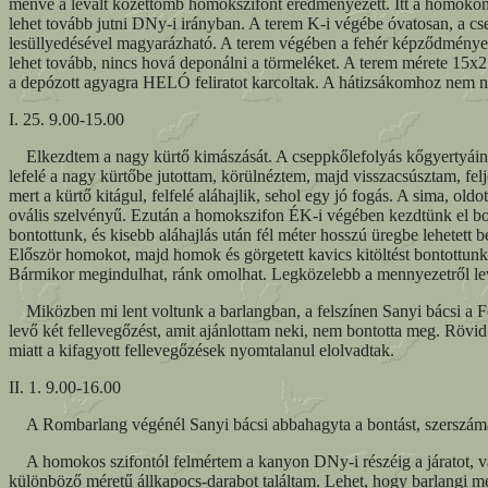
menve a levált kőzettömb homokszifont eredményezett. Itt a homokon is
lehet tovább jutni DNy-i irányban. A terem K-i végébe óvatosan, a cs
lesüllyedésével magyarázható. A terem végében a fehér képződmények a
lehet tovább, nincs hová deponálni a törmeléket. A terem mérete 15x2
a depózott agyagra HELÓ feliratot karcoltak. A hátizsákomhoz nem nyúl
I. 25. 9.00-15.00
Elkezdtem a nagy kürtő kimászását. A cseppkőlefolyás kőgyertyáinak s
lefelé a nagy kürtőbe jutottam, körülnéztem, majd visszacsúsztam, fel
mert a kürtő kitágul, felfelé aláhajlik, sehol egy jó fogás. A sima, old
ovális szelvényű. Ezután a homokszifon ÉK-i végében kezdtünk el bont
bontottunk, és kisebb aláhajlás után fél méter hosszú üregbe lehetett 
Először homokot, majd homok és görgetett kavics kitöltést bontottunk.
Bármikor megindulhat, ránk omolhat. Legközelebb a mennyezetről levált
Miközben mi lent voltunk a barlangban, a felszínen Sanyi bácsi a Fel
levő két fellevegőzést, amit ajánlottam neki, nem bontotta meg. Rövid
miatt a kifagyott fellevegőzések nyomtalanul elolvadtak.
II. 1. 9.00-16.00
A Rombarlang végénél Sanyi bácsi abbahagyta a bontást, szerszámai
A homokos szifontól felmértem a kanyon DNy-i részéig a járatot, valam
különböző méretű állkapocs-darabot találtam. Lehet, hogy barlangi me