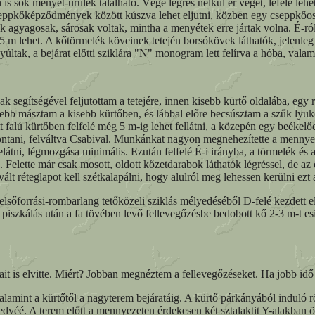
 sok menyét-ürülék található. Vége légrés nélkül ér véget, lefelé lehe
eppkőképződmények között kúszva lehet eljutni, közben egy cseppkőoszl
gyagosak, sárosak voltak, mintha a menyétek erre jártak volna. É-ról kő
5 m lehet. A kőtörmelék köveinek tetején borsókövek láthatók, jelenleg
tak, a bejárat előtti sziklára "N" monogram lett felírva a hóba, valami
egítségével feljutottam a tetejére, innen kisebb kürtő oldalába, egy re
jebb másztam a kisebb kürtőben, és lábbal előre becsúsztam a szűk lyuk
ott falú kürtőben felfelé még 5 m-ig lehet fellátni, a közepén egy beékelő
ani, felváltva Csabival. Munkánkat nagyon megnehezítette a mennyezetrő
belátni, légmozgása minimális. Ezután felfelé É-i irányba, a törmelék é
 Felette már csak mosott, oldott kőzetdarabok láthatók légréssel, de az
 réteglapot kell szétkalapálni, hogy alulról meg lehessen kerülni ezt 
sőforrási-rombarlang tetőközeli sziklás mélyedéséből D-felé kezdett el
 piszkálás után a fa tövében levő fellevegőzésbe bedobott kő 2-3 m-t e
t is elvitte. Miért? Jobban megnéztem a fellevegőzéseket. Ha jobb i
int a kürtőtől a nagyterem bejáratáig. A kürtő párkányából induló rövid
dvéé. A terem előtt a mennyezeten érdekesen két sztalaktit Y-alakban ö