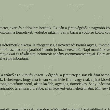
etet, avart és a felszínre hordtuk. Ezután a járat végéből a nagyobb kö
ottam a törmeléket, vödörbe raktam, Sanyi bácsi a vödörre kötött kötél
 kőtörmelék alkotja. A rétegzettség a következő: barnás agyag, itt-ott 
mből, az alacsony járatból állandó jó huzat érezhető. Napi munkánk vég
radványokkal és rókák által behurcolt néhány csontmaradvánnyal. Balra 
élységig kibontani.
 szálkő és a kitöltés között. Végénél, a járat tetején sok víz által bemo
ek. Lehetséges, hogy arra is van valamiféle járat, vagy csak a járat k
, konglomerátum szerű, alatta lazább, agyagos, törmelékes. Sanyi bácsin
 tágasabb, teremszerű üregbe, alján kőgyertyákat lehetett látni. Mintegy 
ntott - most már csak - darabos kőtörmeléket Sanyi bácsi vödörrel a dep