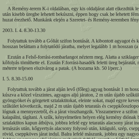
A Remény-terem K-i oldalában, egy kis oldaljárat alatt elkezdtük lefe
után kisebb üregbe lehetett bekúszni, éppen hogy csak be lehetett férni
huzat érezhető. Munkánk elején a Szeretet- és Remény-teremben fényké
2003. I. 4. 8.30-13.30
Folytattuk tovább a Góliát szifon bontását. A kibontott agyagot és 
hosszan beláttam a folytatódó járatba, melyet legalább 1 m hosszan (a 
Ezután a Felső-forrási-rombarlangot néztem meg. Alatta a sziklageri
kőfolyás tömíthette el. Ezután F.forrási-hasadék feletti üreg bejáratá
méterre teljesen elszivárog a patak. (A hozama kb. 50 l/perc.)
I. 5. 8.30-15.00
Folytattuk tovább a járat alján levő (főleg) agyag bontását 1 m hossz
kúszva a közel vízszintes, agyagos aljú járaton, 2 m után újabb szűkül
gyöngyöket és görgetett sztalaktitokat, eleinte sokat, majd egyre keve
szűkület következik, majd 2 m után újabb tetaratás és cseppkőoszlopos 
lógnak a mennyezetről, és a járat visszhangzik. Visszamenve a szifon
kalapálni, tágítani. A szűk, kényelmetlen helyen elég kemény diónak 
sztalaktitos kapun átbújva, jobbra lefelé egy tetaratás alacsony járat i
lemászás után, kőgyertyás alacsony folyosó után, kitáguló, szép, csepp
rövid, cseppköves járat indul. Balra lefelé mászunk, jobbra egy nag