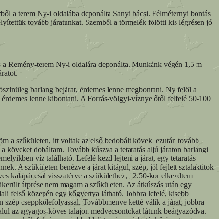
rből a terem Ny-i oldalába deponálta Sanyi bácsi. Félméternyi bontás
lyítettük tovább járatunkat. Szemből a törmelék fölötti kis légrésen jó
, és a Remény-terem Ny-i oldalára deponálta. Munkánk végén 1,5 m
ratot.
ószínűleg barlang bejárat, érdemes lenne megbontani. Ny felől a
g érdemes lenne kibontani. A Forrás-völgyi-víznyelőtől felfelé 50-100
öm a szűkületen, itt voltak az első bedobált kövek, ezután tovább
e a köveket dobáltam. Tovább kúszva a tetaratás aljú járaton barlangi
yikben víz található. Lefelé kezd lejteni a járat, egy tetaratás
k. A szűkületen benézve a járat kitágul, szép, jól fejlett sztalaktitok
ves kalapáccsal visszatérve a szűkülethez, 12.50-kor elkezdtem
sikerült átpréselnem magam a szűkületen. Az átkúszás után egy
ldali felső közepén egy kőgyertya látható. Jobbra lefelé, kisebb
én szép cseppkőlefolyással. Továbbmenve ketté válik a járat, jobbra
 alul az agyagos-köves talajon medvecsontokat látunk beágyazódva.