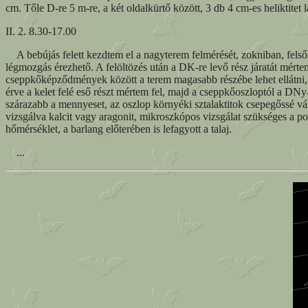
cm. Tőle D-re 5 m-re, a két oldalkürtő között, 3 db 4 cm-es heliktitet l
II. 2. 8.30-17.00
A bebújás felett kezdtem el a nagyterem felmérését, zokniban, fels
légmozgás érezhető. A felöltözés után a DK-re levő rész járatát mért
cseppkőképződmények között a terem magasabb részébe lehet ellátni
érve a kelet felé eső részt mértem fel, majd a cseppkőoszloptól a DN
szárazabb a mennyeset, az oszlop környéki sztalaktitok csepegőssé v
vizsgálva kalcit vagy aragonit, mikroszkópos vizsgálat szükséges a p
hőmérséklet, a barlang előterében is lefagyott a talaj.
...