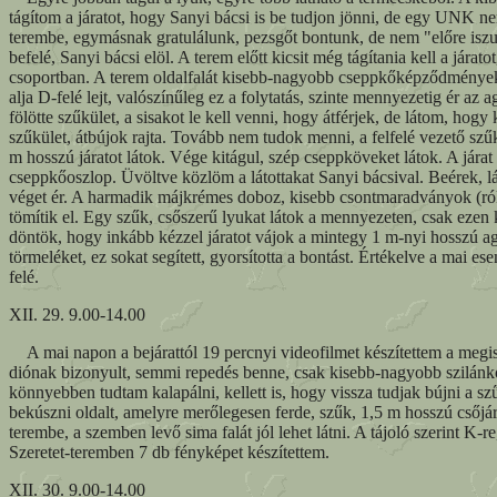
tágítom a járatot, hogy Sanyi bácsi is be tudjon jönni, de egy UNK 
terembe, egymásnak gratulálunk, pezsgőt bontunk, de nem "előre iszun
befelé, Sanyi bácsi elöl. A terem előtt kicsit még tágítania kell a já
csoportban. A terem oldalfalát kisebb-nagyobb cseppkőképződmények b
alja D-felé lejt, valószínűleg ez a folytatás, szinte mennyezetig ér az 
fölötte szűkület, a sisakot le kell venni, hogy átférjek, de látom, hogy
szűkület, átbújok rajta. Tovább nem tudok menni, a felfelé vezető szűk 
m hosszú járatot látok. Vége kitágul, szép cseppköveket látok. A járat
cseppkőoszlop. Üvöltve közlöm a látottakat Sanyi bácsival. Beérek, 
véget ér. A harmadik májkrémes doboz, kisebb csontmaradványok (r
tömítik el. Egy szűk, csőszerű lyukat látok a mennyezeten, csak eze
döntök, hogy inkább kézzel járatot vájok a mintegy 1 m-nyi hosszú ag
törmeléket, ez sokat segített, gyorsította a bontást. Értékelve a mai 
felé.
XII. 29. 9.00-14.00
A mai napon a bejárattól 19 percnyi videofilmet készítettem a megism
diónak bizonyult, semmi repedés benne, csak kisebb-nagyobb szilánkok 
könnyebben tudtam kalapálni, kellett is, hogy vissza tudjak bújni a szű
bekúszni oldalt, amelyre merőlegesen ferde, szűk, 1,5 m hosszú csőjár
terembe, a szemben levő sima falát jól lehet látni. A tájoló szerint 
Szeretet-teremben 7 db fényképet készítettem.
XII. 30. 9.00-14.00