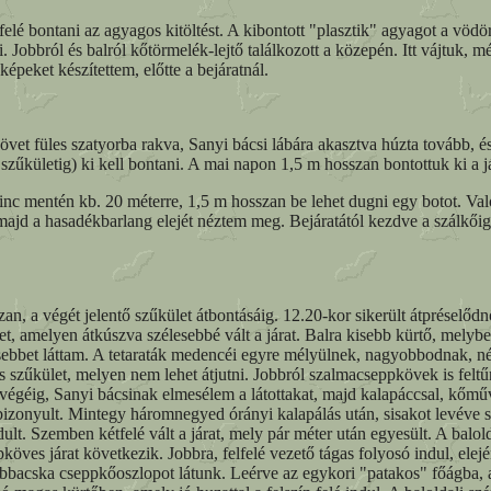
lé bontani az agyagos kitöltést. A kibontott "plasztik" agyagot a vödö
. Jobbról és balról kőtörmelék-lejtő találkozott a közepén. Itt vájtuk, mé
peket készítettem, előtte a bejáratnál.
követ füles szatyorba rakva, Sanyi bácsi lábára akasztva húzta tovább
szűkületig) ki kell bontani. A mai napon 1,5 m hosszan bontottuk ki a já
nc mentén kb. 20 méterre, 1,5 m hosszan be lehet dugni egy botot. Val
t, majd a hasadékbarlang elejét néztem meg. Bejáratától kezdve a szálkői
an, a végét jelentő szűkület átbontásáig. 12.20-kor sikerült átpréselődn
et, amelyen átkúszva szélesebbé vált a járat. Balra kisebb kürtő, melyb
sebbet láttam. A tetaraták medencéi egyre mélyülnek, nagyobbodnak, némel
szűkület, melyen nem lehet átjutni. Jobbról szalmacseppkövek is feltűnne
 végéig, Sanyi bácsinak elmesélem a látottakat, majd kalapáccsal, kőmű
bizonyult. Mintegy háromnegyed órányi kalapálás után, sisakot levéve 
ndult. Szemben kétfelé vált a járat, mely pár méter után egyesült. A balo
köves járat következik. Jobbra, felfelé vezető tágas folyosó indul, elej
yobbacska cseppkőoszlopot látunk. Leérve az egykori "patakos" főágba,