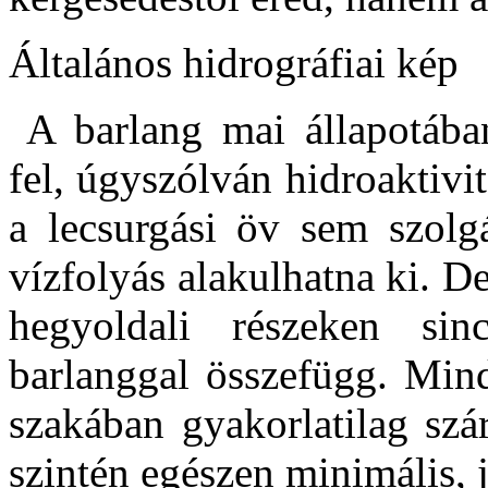
Általános hidrográfiai kép
A barlang mai állapotába
fel, úgyszólván hidroaktiv
a lecsurgási öv sem szolg
vízfolyás alakulhatna ki. D
hegyoldali részeken si
barlanggal összefügg. Mind
szakában gyakorlatilag sz
szintén egészen minimális, j