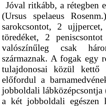
Jóval ritkább, a rétegben 
(Ursus spelaeus Rosenm.
sarokcsontot, 2 ujjpercet
töredéket, 2 peniscsontot
valószínűleg csak háro
származnak. A fogak egy ré
tulajdonosai közül kettő
előfordul a barnamedvének
jobboldali lábközépcsontja 
a két jobboldali egészen 