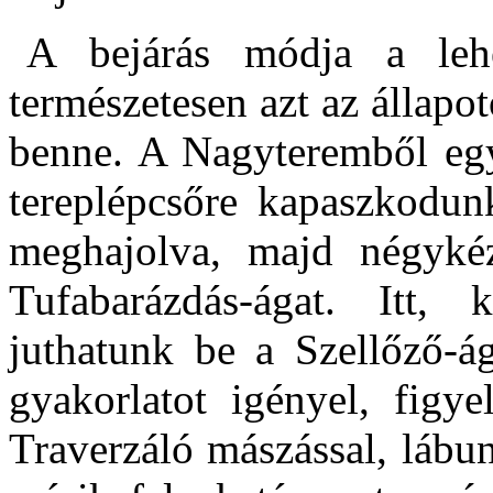
A bejárás módja a lehet
természetesen azt az állapot
benne. A Nagyteremből egy
tereplépcsőre kapaszkodunk
meghajolva, majd négykéz
Tufabarázdás-ágat. Itt, 
juthatunk be a Szellőző-á
gyakorlatot igényel, figy
Traverzáló mászással, lábu