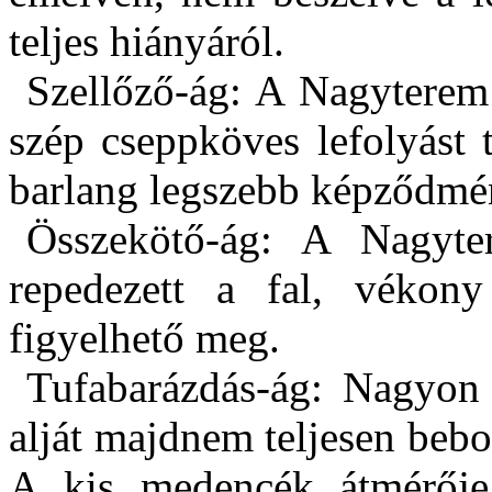
teljes hiányáról.
Szellőző-ág: A Nagyterem 
szép cseppköves lefolyást 
barlang legszebb képződmé
Összekötő-ág: A Nagyter
repedezett a fal, vékon
figyelhető meg.
Tufabarázdás-ág: Nagyon 
alját majdnem teljesen bebo
A kis medencék átmérőj