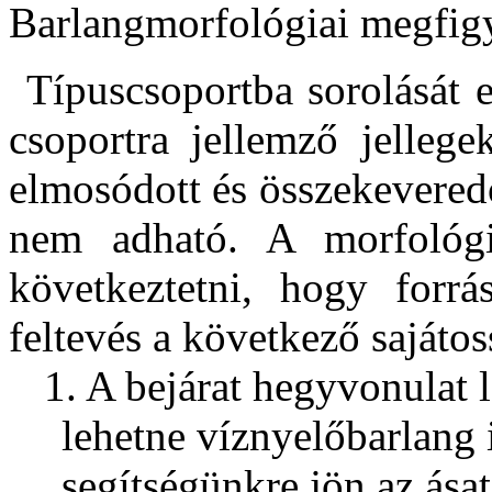
Barlangmorfológiai megfig
Típuscsoportba sorolását 
csoportra jellemző jellege
elmosódott és összekevered
nem adható. A morfológi
következtetni, hogy forr
feltevés a következő sajáto
1. A bejárat hegyvonulat 
lehetne víznyelőbarlang 
segítségünkre jön az ásat