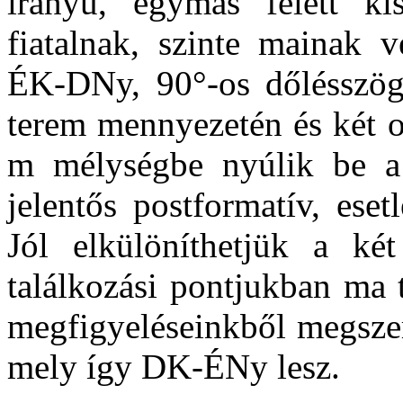
irányú, egymás felett ki
fiatalnak, szinte mainak 
ÉK-DNy, 90°-os dőlésszög
terem mennyezetén és két o
m mélységbe nyúlik be a 
jelentős postformatív, eset
Jól elkülöníthetjük a két
találkozási pontjukban ma 
megfigyeléseinkből megszer
mely így DK-ÉNy lesz.