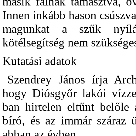
másik falnak támasztva, óv
Innen inkább hason csúszva, 
magunkat a szűk nyílá
kötélsegítség nem szükséges
Kutatási adatok
Szendrey János írja Arche
hogy Diósgyőr lakói vízze
ban hirtelen eltűnt belőle
bíró, és az immár száraz ü
abban az évben.