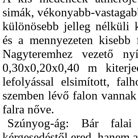
simák, vékonyabb-vastagabb
különösebb jelleg nélküli 
és a mennyezeten kisebb 
Nagyteremhez vezető nyí
0,30x0,20x0,40 m kiterje
lefolyással elsimított, fa
szemben lévő falon vannak
falra nőve.
Szúnyog-ág: Bár fala
kérgesedéstől ered, hanem az