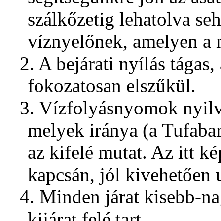
szálkőzetig lehatolva se
víznyelőnek, amelyen a n
2. A bejárati nyílás tágas
fokozatosan elszűkül.
3. Vízfolyásnyomok nyilv
melyek iránya (a Tufabar
az kifelé mutat. Az itt k
kapcsán, jól kivehetően u
4. Minden járat kisebb-n
kijárat felé tart.