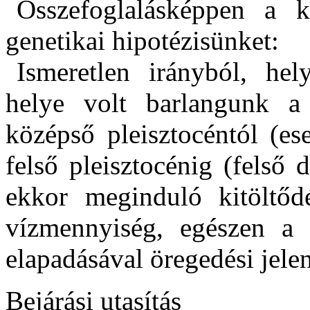
Összefoglalásképpen a 
genetikai hipotézisünket:
Ismeretlen irányból, hel
helye volt barlangunk a 
középső pleisztocéntól (es
felső pleisztocénig (felső
ekkor meginduló kitöltőd
vízmennyiség, egészen a m
elapadásával öregedési jele
Bejárási utasítás