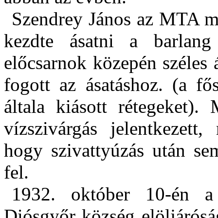
Szendrey János az MTA me
kezdte ásatni a barlang
előcsarnok közepén széles á
fogott az ásatáshoz. (a fő
általa kiásott rétegeket)
vízszivárgás jelentkezett
hogy szivattyúzás után sem
fel.
1932. október 10-én a
Diósgyőr község elöljárósá