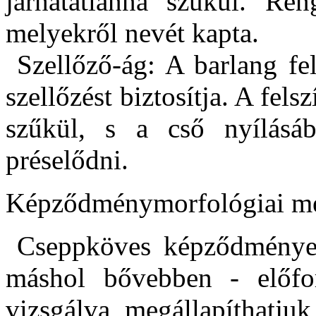
járhatatlanná szűkül. Re
melyekről nevét kapta.
Szellőző-ág: A barlang fel
szellőzést biztosítja. A fels
szűkül, s a cső nyílásá
préselődni.
Képződménymorfológiai me
Cseppköves képződmények
máshol bővebben - előfor
vizsgálva megállapíthatju