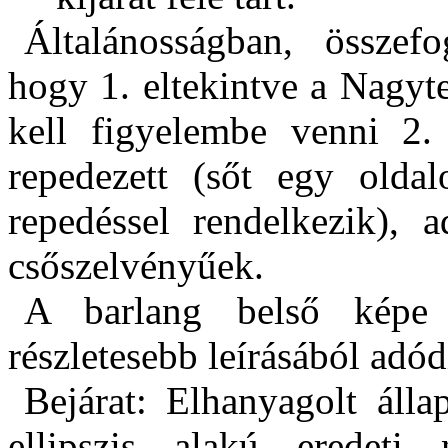
Általánosságban, összefo
hogy 1. eltekintve a Nagyt
kell figyelembe venni 2
repedezett (sőt egy olda
repedéssel rendelkezik), 
csőszelvényűek.
A barlang belső képe 
részletesebb leírásából adód
Bejárat: Elhanyagolt álla
ellipszis alakú eredeti 