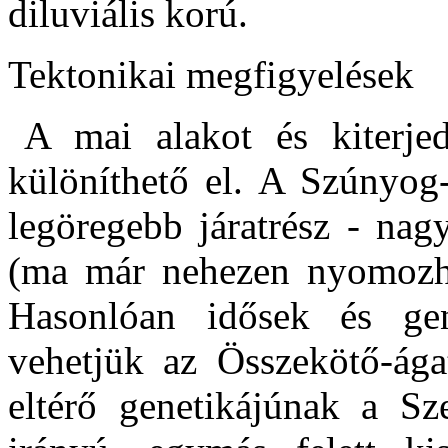
diluviális korú.
Tektonikai megfigyelések
A mai alakot és kiterjed
különíthető el. A Szúnyog-
legöregebb járatrész - nag
(ma már nehezen nyomozha
Hasonlóan idősek és gen
vehetjük az Összekötő-ágat
eltérő genetikájúnak a S