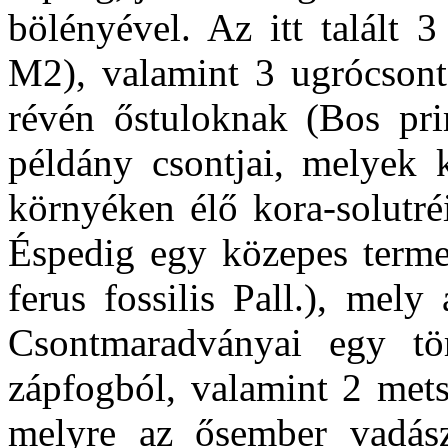
bölényével. Az itt talált 
M2), valamint 3 ugrócsont
révén őstuloknak (Bos prim
példány csontjai, melyek k
környéken élő kora-solutré
Éspedig egy közepes terme
ferus fossilis Pall.), mel
Csontmaradványai egy tö
zápfogból, valamint 2 mets
melyre az ősember vadász