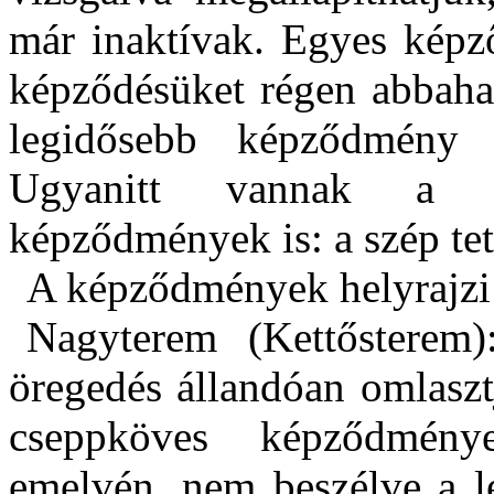
már inaktívak. Egyes kép
képződésüket régen abbaha
legidősebb képződmény a
Ugyanitt vannak a hoz
képződmények is: a szép tet
A képződmények helyrajzi 
Nagyterem (Kettősterem
öregedés állandóan omlaszt
cseppköves képződmény
emelvén, nem beszélve a l