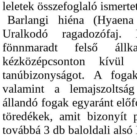
leletek összefoglaló ismerte
Barlangi hiéna (Hyaena 
Uralkodó ragadozófaj. 
fönnmaradt felső állk
kézközépcsonton kívü
tanúbizonyságot. A foga
valamint a lemajszoltsá
állandó fogak egyaránt előf
töredékek, amit bizonyít 
továbbá 3 db baloldali alsó