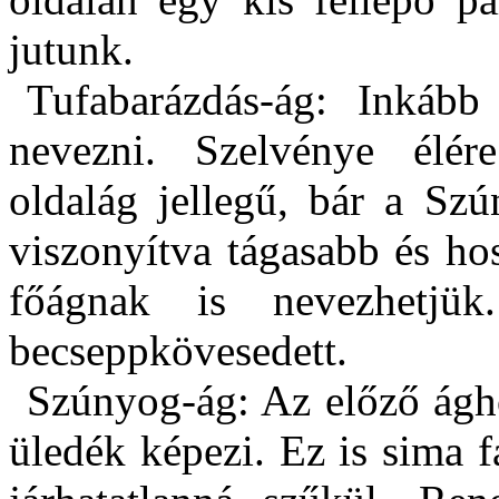
jutunk.
Tufabarázdás-ág: Inkább 
nevezni. Szelvénye élére
oldalág jellegű, bár a Sz
viszonyítva tágasabb és ho
főágnak is nevezhetjük
becseppkövesedett.
Szúnyog-ág: Az előző ágho
üledék képezi. Ez is sima f