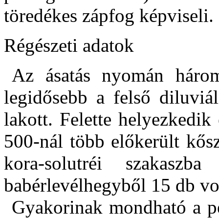
töredékes zápfog képviseli.
Régészeti adatok
Az ásatás nyomán három 
legidősebb a felső diluviá
lakott. Felette helyezkedik
500-nál több előkerült kős
kora-solutréi szakaszb
babérlevélhegyből 15 db vo
Gyakorinak mondható a pen