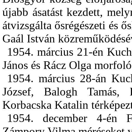
újabb ásatást kezdett, mel
átvizsgálta ősrégészeti és ő
Gaál István közreműködésév
1954. március 21-én Kuch
János és Rácz Olga morfoló
1954. március 28-án Kuc
József, Balogh Tamás,
Korbacska Katalin térképez
1954. december 4-én F
Zámpory Vilma méréseket v