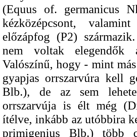
(Equus of. germanicus Nh
kézközépcsont, valamin
előzápfog (P2) származi
nem voltak elegendők a
Valószínű, hogy - mint más 
gyapjas orrszarvúra kell g
Blb.), de az sem lehete
orrszarvúja is élt még (D
ítélve, inkább az utóbbira 
primigenius Blb.) több 