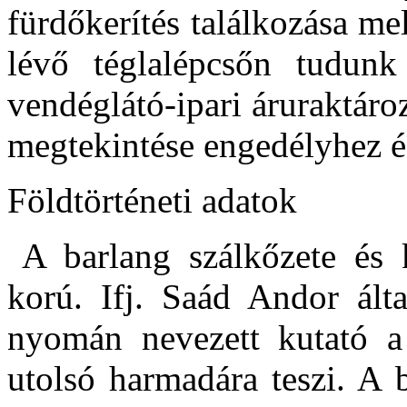
fürdőkerítés találkozása me
lévő téglalépcsőn tudunk
vendéglátó-ipari áruraktáro
megtekintése engedélyhez é
Földtörténeti adatok
A barlang szálkőzete és 
korú. Ifj. Saád Andor álta
nyomán nevezett kutató a 
utolsó harmadára teszi. A 