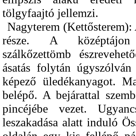
tölgyfaajtó jellemzi.
Nagyterem (Kettősterem): 
része. A középtájon 
szálkőzettömb észrevehető
ásatás folytán úgyszólván 
képező üledékanyagot. Ma
belépő. A bejárattal szemb
pincéjébe vezet. Ugyan
leszakadása alatt induló Ö
oldalán egy kis fellépő p