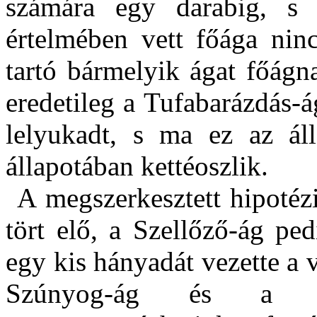
számára egy darabig, s 
értelmében vett főága nin
tartó bármelyik ágat főágn
eredetileg a Tufabarázdás-á
lelyukadt, s ma ez az ál
állapotában kettéoszlik.
A megszerkesztett hipotézi
tört elő, a Szellőző-ág pe
egy kis hányadát vezette a 
Szúnyog-ág és a Tufa