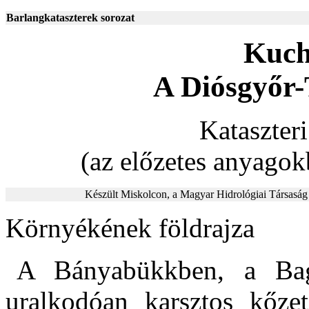
Barlangkataszterek sorozat
Kuch
A Diósgyőr-
Kataszter
(az előzetes anyago
Készült Miskolcon, a Magyar Hidrológiai Társaság 
Környékének földrajza
A Bányabükkben, a Bag
uralkodóan karsztos kőzet