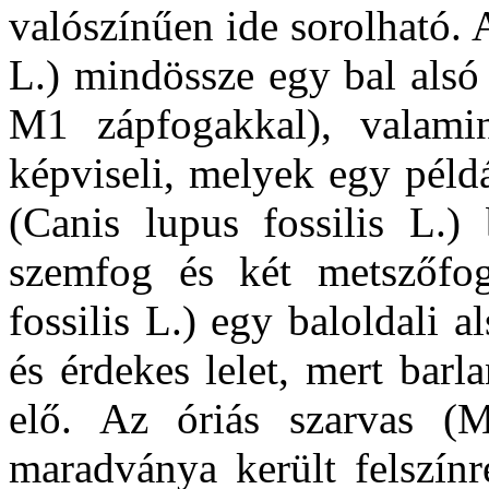
valószínűen ide sorolható. 
L.) mindössze egy bal alsó
M1 zápfogakkal), valamin
képviseli, melyek egy péld
(Canis lupus fossilis L.) 
szemfog és két metszőfog
fossilis L.) egy baloldali 
és érdekes lelet, mert barl
elő. Az óriás szarvas (M
maradványa került felszínr