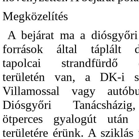
Megközelítés
A bejárat ma a diósgyőri
források által táplált d
tapolcai strandfürdő el
területén van, a DK-i s
Villamossal vagy autób
Diósgyőri Tanácsházi
ötperces gyalogút után
területére érünk. A sziklás 