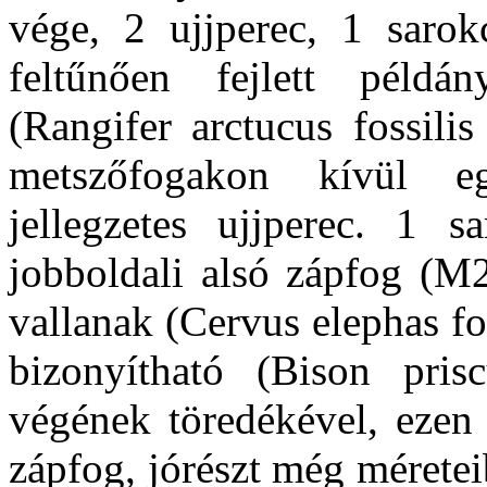
vége, 2 ujjperec, 1 saro
feltűnően fejlett péld
(Rangifer arctucus fossilis
metszőfogakon kívül e
jellegzetes ujjperec. 1 s
jobboldali alsó zápfog (M2
vallanak (Cervus elephas fo
bizonyítható (Bison prisc
végének töredékével, ezen 
zápfog, jórészt még mérete