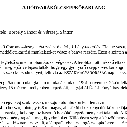
A B
ÓDVARÁKÓI-CSEPPKŐBARLANG
érték: Borbély Sándor és Várszegi Sándor.
Ostromos-hegyen évtizedek óta folyik bányászkodás. Eleinte vasat, ké
meddőletakarítási munkálatokat végez a bánya részére. Ezen a szinten a
gfelső szinten robbantásokat végeztek. A lerobbantott mészkő eltakarí
án meglepődve tapasztalták, hogy egy gyönyörű cseppköves barlangot tár
nnak szép képződményeit, felhívta az É
napilap sze
SZAKMAGYARORSZÁG
egi Sándor barlangkutató munkatársunkkal 1961. november 25-én felk
ntegy 15 méterrel mélyebben képződött, nagyjából É-D-i irányú hasadék
Innen egy elég szűk részen, mozgó kőtömbökön kell lemászni a
z 14 m hosszú, mintegy 6-8 m magas, alul-felül elkeskenyedő, közepe táj
dött, gazdag, kelvirághoz hasonló borsókő képződményeket találunk. A K
őképződmény ragadja meg figyelmünket. Különösen szép a képződmény 
 hasonló - narancs színű, a lámpafényben csillogó cseppkőbevonat. Az