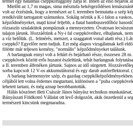
termet egy hatalmas cseppkőfüggöny zárja le. Innen az első bejárók álta
Mielőtt az 1,7 m magas, sima mésztufa bekérgeződésen lemásznánk
volt az érzésünk, hogy a természet az I. teremben bemutatta a szép k
rendkívülit tartogatott számunkra. Sokáig néztük a K-i falon a vask
képződményeket, majd kissé feljebb, a fiatal bambuszerdőhöz hason
rózsaszín sztalaktitok pompáznak a mennyezeten. Óvatosan lecsúsz
talajon járunk. Hozzáérünk a Ny-i fal cseppköveihez, elhajlanak, nem
a víz belőlük. (L. felmérés, metszet, a szaggatott vonal alatti rész.) 
cseppkő? Egyelőre nem tudjuk. Ezt még alapos vizsgálatnak kell eldön
fölötte már teljesen kemény, "normális" képződményeket találunk.
A barlangnak ennyi volt a feltárt és bejárható része, összesen 28 
cseppkövek között erős huzatot észleltünk, tehát barlangnak folytatás
a II. teremben álfenéken jártunk. Sajnos az idő sürgetett. Hozzávetőle
sorba kapcsolt 12 V-os akkumulátorral és egy darab autóreflektorral. (
A barlang bármennyire szép, és gazdag cseppkőképződményekben, i
céljából lett volna érdemes megtartani, különösen a "puha cseppköv
lehetett tartani, és még aznap berobbantották.
Hálás köszönet illeti Császár János bányász technikus munkatársat, ak
Bányászati Földkotró Vállalat ott levő dolgozóit, akik önzetlenül a 
természeti kincsünk megmaradna.