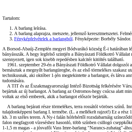
Tartalom:
A barlang leírása.
A barlang alaprajza, metszete, jellemző keresztmetszetei. Felm
Fényképfelvételek a barlangból
. Fényképezte: Borbély Sándor.
A Borsod-Abaúj-Zemplén megyei Bódvarákó község É-i határában lévő 
bányásszák. A hegy legfelső szintjén a Bányászati Földkotró Vállalat 
szennyezett, igen sok kisebb repedésben kalcitér kitöltés található.
1961. szeptember 29-én a Bányászati Földkotró Vállalat dolgozói a le
bemásztak a megnyílt barlangüregbe, és az első törmelékes szakasz ut
technikusnak, aki október 1-jén megtekintette a barlangot, és látva a
tudomására.
A TIT és az Északmagyarországi Intéző Bizottság felkérésére Vársz
bejártuk az új barlangot. A barlang az Ostromos-hegy csúcsa alatt mi
voltak az első emberek, akik a barlangot először bejárták.
A barlang bejárati része törmelékes, terra rossától vöröses színű. 
tulajdonképpeni barlang I. termébe. (L. a mellékelt rajzot!) Ez a rés
kb. 3 m széles terem. A Ny-i falán hófehértől rozsdabarnáig színező
falon megfagyott vízeséshez hasonló, több színben csillogó cseppk
1-1,5 m magas - a jósvafői Vass Imre-barlang "Narancs-zuhatag"-ához