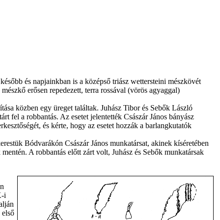
sőbb és napjainkban is a középső triász wettersteini mészkövét
 mészkő erősen repedezett, terra rossával (vörös agyaggal)
tása közben egy üreget találtak. Juhász Tibor és Sebők László
t fel a robbantás. Az esetet jelentették Császár János bányász
rkesztőségét, és kérte, hogy az esetet hozzák a barlangkutatók
erestük Bódvarákón Császár János munkatársat, akinek kíséretében
 mentén. A robbantás előtt zárt volt, Juhász és Sebők munkatársak
án
-i
alján
 első