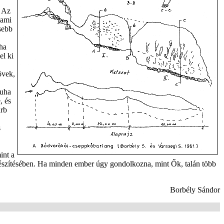
. Az
lami
sebb
ha
el ki
övek,
puha
, és
drb
s
int a
elkészítésében. Ha minden ember úgy gondolkozna, mint Ők, talán több
Borbély Sándor