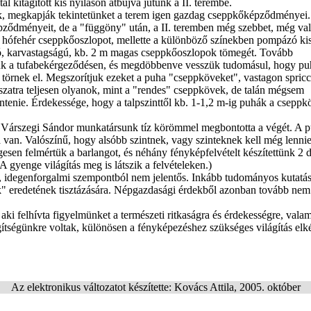
l kitágított kis nyíláson átbújva jutunk a II. terembe.
, megkapják tekintetünket a terem igen gazdag cseppkőképződményei
épződményeit, de a "függöny" után, a II. teremben még szebbet, még va
os, hófehér cseppkőoszlopot, mellette a különböző színekben pompázó ki
ló, karvastagságú, kb. 2 m magas cseppkőoszlopok tömegét. Tovább
unk a tufabekérgeződésen, és megdöbbenve vesszük tudomásul, hogy pu
 törnek el. Megszorítjuk ezeket a puha "cseppköveket", vastagon spricc
Látszatra teljesen olyanok, mint a "rendes" cseppkövek, de talán mégsem
tenie. Érdekessége, hogy a talpszinttől kb. 1-1,2 m-ig puhák a cseppk
m. Várszegi Sándor munkatársunk tíz körömmel megbontotta a végét. A 
a van. Valószínű, hogy alsóbb szintnek, vagy szinteknek kell még lennie
gesen felmértük a barlangot, és néhány fényképfelvételt készítettünk 2 
A gyenge világítás meg is látszik a felvételeken.)
degenforgalmi szempontból nem jelentős. Inkább tudományos kutatá
ek" eredetének tisztázására. Népgazdasági érdekből azonban tovább nem
i felhívta figyelmünket a természeti ritkaságra és érdekességre, valam
segítségünkre voltak, különösen a fényképezéshez szükséges világítás 
Az elektronikus változatot készítette: Kovács Attila, 2005. október