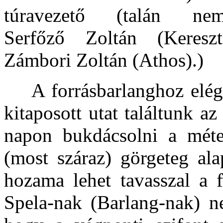
túravezető (talán ne
Serfőző Zoltán (Kereszt
Zámbori Zoltán (Athos).)
A forrásbarlanghoz elég k
kitaposott utat találtunk a
napon bukdácsolni a méte
(most száraz) görgeteg al
hozama lehet tavasszal a f
Spela-nak (Barlang-nak) n