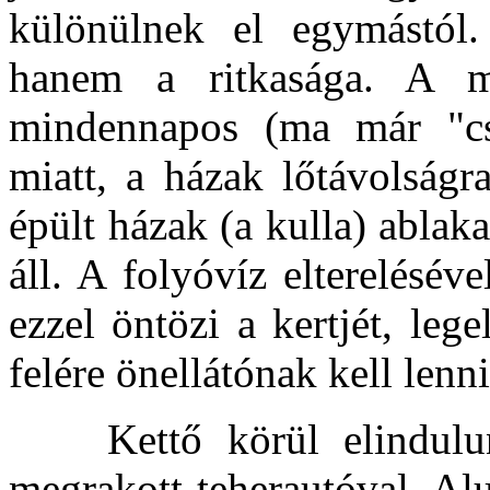
különülnek el egymástól
hanem a ritkasága. A m
mindennapos (ma már "cs
miatt, a házak lőtávolság
épült házak (a kulla) ablaka
áll. A folyóvíz elterelésév
ezzel öntözi a kertjét, leg
felére önellátónak kell lenni
Kettő körül elindulunk
megrakott teherautóval. Alu