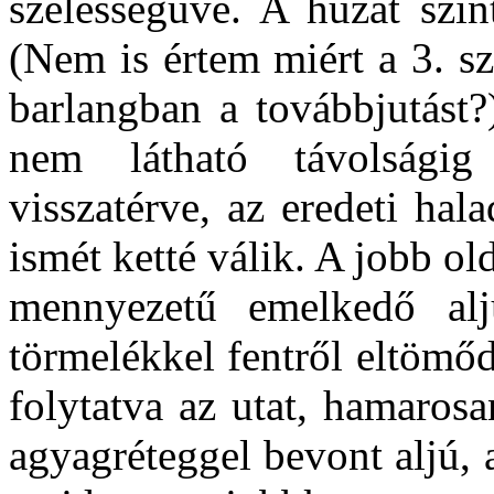
szélességűvé. A huzat szin
(Nem is értem miért a 3. sz
barlangban a továbbjutást?
nem látható távolságig
visszatérve, az eredeti hala
ismét ketté válik. A jobb ol
mennyezetű emelkedő aljú
törmelékkel fentről eltömő
folytatva az utat, hamaros
agyagréteggel bevont aljú,