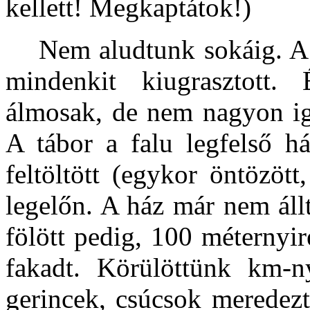
kellett! Megkaptátok!)
Nem aludtunk sokáig. A ½
mindenkit kiugrasztott
álmosak, de nem nagyon ig
A tábor a falu legfelső há
feltöltött (egykor öntözött
legelőn. A ház már nem állt
fölött pedig, 100 méternyir
fakadt. Körülöttünk km-n
gerincek, csúcsok meredezt