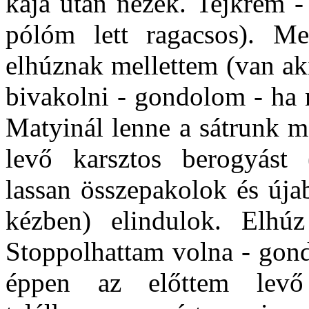
kaja után nézek. Tejkrém -
pólóm lett ragacsos). M
elhúznak mellettem (van aki 
bivakolni - gondolom - ha 
Matyinál lenne a sátrunk m
levő karsztos berogyást 
lassan összepakolok és újab
kézben) elindulok. Elhúz
Stoppolhattam volna - gond
éppen az előttem levő 