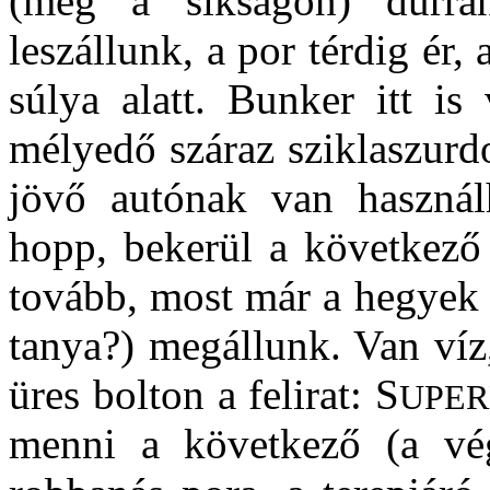
(még a síkságon) durra
leszállunk, a por térdig ér,
súlya alatt. Bunker itt is
mélyedő száraz sziklaszurd
jövő autónak van használh
hopp, bekerül a következő
tovább, most már a hegyek 
tanya?) megállunk. Van víz,
üres bolton a felirat: S
UPE
menni a következő (a vég