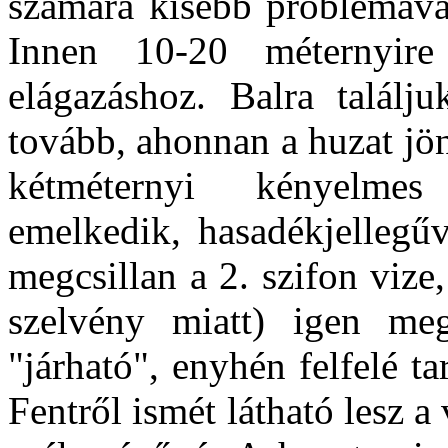
számára kisebb problémával
Innen 10-20 méternyire
elágazáshoz. Balra találj
tovább, ahonnan a huzat jö
kétméternyi kényelmes
emelkedik, hasadékjellegűv
megcsillan a 2. szifon vize,
szelvény miatt) igen me
"járható", enyhén felfelé t
Fentről ismét látható lesz a v