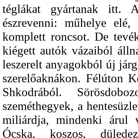
téglákat gyártanak itt. 
észrevenni: műhelye elé, 
komplett roncsot. De tevék
kiégett autók vázaiból áll
leszerelt anyagokból új jár
szerelőaknákon. Félúton Ko
Shkodrából. Sörösdobo
szeméthegyek, a hentesüzle
miliárdja, mindenki árul 
Ócska, koszos, düledező