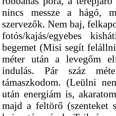
robbanás pora, a terepjár
nincs messze a hágó, m
szervezők. Nem baj, felkap
fotós/kajás/egyebes kish
begemet (Misi segít felálln
méter után a levegőm elf
indulás. Pár száz méter
támaszkodom. (Leülni ne
után energiám is, akaratom
majd a feltörő (szenteket 