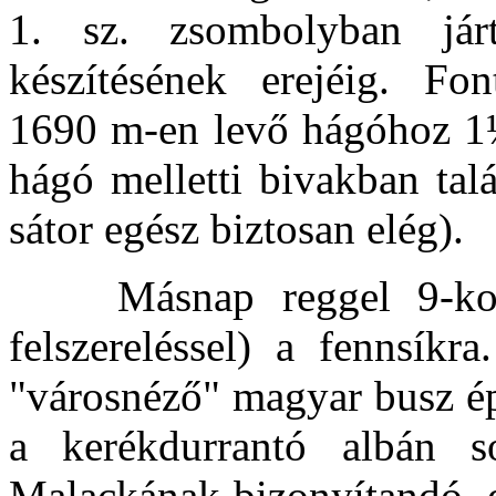
1. sz. zsombolyban jár
készítésének erejéig. Fo
1690 m-en levő hágóhoz 1½ 
hágó melletti bivakban tal
sátor egész biztosan elég).
Másnap reggel 9-kor el
felszereléssel) a fennsíkr
"városnéző" magyar busz ép
a kerékdurrantó albán so
Malackának bizonyítandó, e