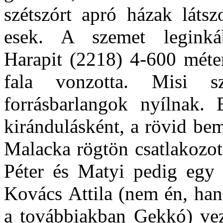
szétszórt apró házak látsz
esek. A szemet leginká
Harapit (2218) 4-600 méter
fala vonzotta. Misi 
forrásbarlangok nyílnak. 
kirándulásként, a rövid be
Malacka rögtön csatlakozot
Péter és Matyi pedig egy g
Kovács Attila (nem én, han
a továbbiakban Gekkó) vez