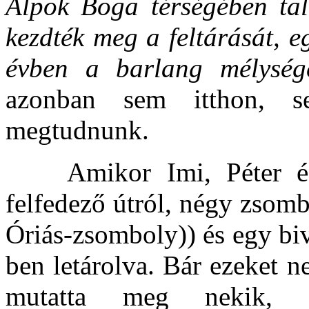
Alpok Boga térségében ta
kezdték meg a feltárását, e
évben a barlang mélység
azonban sem itthon, s
megtudnunk.
Amikor Imi, Péter és M
felfedező útról, négy zsombol
Óriás-zsomboly)) és egy bi
ben letárolva. Bár ezeket 
mutatta meg nekik,