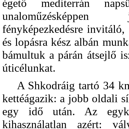
égető mediterrán naps
unaloműzésképpen jó
fényképezkedésre invitáló, 
és lopásra kész albán munka
bámultuk a párán átsejlő i
úticélunkat.
A Shkodráig tartó 34 km-
kettéágazik: a jobb oldali sí
egy idő után. Az egyk
kihasználatlan azért: vá