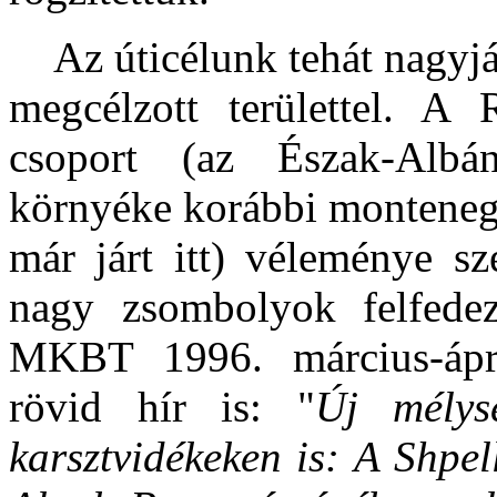
Az úticélunk tehát nagyjábó
megcélzott területtel. A
csoport (az Észak-Albá
környéke korábbi montenegr
már járt itt) véleménye sz
nagy zsombolyok felfedez
MKBT 1996. március-ápri
rövid hír is: "
Új mélys
karsztvidékeken is: A Shpe