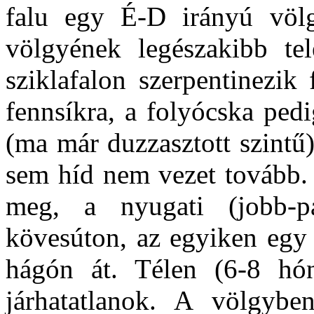
falu egy É-D irányú völg
völgyének legészakibb te
sziklafalon szerpentinezik
fennsíkra, a folyócska ped
(ma már duzzasztott szintű
sem híd nem vezet tovább. 
meg, a nyugati (jobb-pa
kövesúton, az egyiken egy
hágón át. Télen (6-8 hó
járhatatlanok. A völgybe