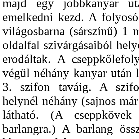
majd egy jobbkanyar utá
emelkedni kezd. A folyosó
világosbarna (sárszínű) 1 
oldalfal szivárgásaiból he
erodáltak. A cseppkőlefoly
végül néhány kanyar után l
3. szifon taváig. A szifo
helynél néhány (sajnos már
látható. (A cseppkövek
barlangra.) A barlang össz