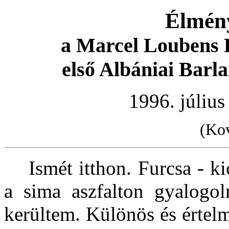
Élmén
a Marcel Loubens 
első Albániai Barl
1996. július
(Kov
Ismét itthon. Furcsa - kicsi
a sima aszfalton gyalogol
kerültem. Különös és értel