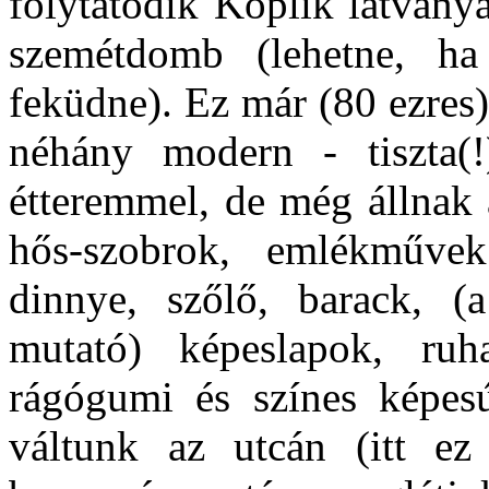
folytatódik Koplik látván
szemétdomb (lehetne, ha
feküdne). Ez már (80 ezres)
néhány modern - tiszta(!),
étteremmel, de még állnak a
hős-szobrok, emlékműve
dinnye, szőlő, barack, (a
mutató) képeslapok, ruh
rágógumi és színes képesúj
váltunk az utcán (itt e