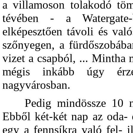
a villamoson tolakodó töm
tévében - a Watergate
elképesztően távoli és val
szőnyegen, a fürdőszobába
vizet a csapból, ... Mintha
mégis inkább úgy ér
nagyvárosban.
Pedig mindössze 10 napo
Ebből két-két nap az oda- 
egy a fennsíkra való fel- i