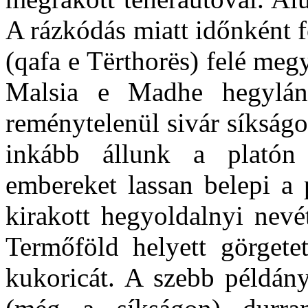
A rázkódás miatt időnként 
(qafa e Tërthorës) felé meg
Malsia e Madhe hegylán
reménytelenül sivár síkságo
inkább állunk a platón
embereket lassan belepi a
kirakott hegyoldalnyi nevé
Termőföld helyett görgetet
kukoricát. A szebb példány