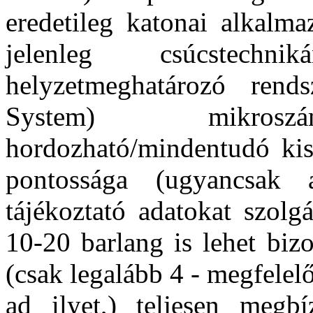
eredetileg katonai alkalma
jelenleg csúcstechn
helyzetmeghatározó ren
System) mikroszám
hordozható/mindentudó kis
pontossága (ugyancsak 
tájékoztató adatokat szolg
10-20 barlang is lehet biz
(csak legalább 4 - megfelel
ad ilyet,) teljesen megb