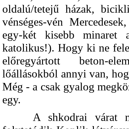
oldalú/tetejű házak, bicik
vénséges-vén Mercedesek,
egy-két kisebb minaret 
katolikus!). Hogy ki ne fel
előregyártott beton-el
lőállásokból annyi van, hog
Még - a csak gyalog megköze
egy.
A shkodrai várat már 