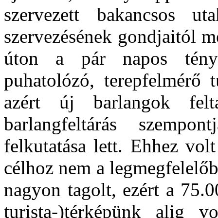
szervezett bakancsos uta
szervezésének gondjaitól m
úton a pár napos tényl
puhatolózó, terepfelmérő t
azért új barlangok fel
barlangfeltárás szempont
felkutatása lett. Ehhez vo
célhoz nem a legmegfelelőbb
nagyon tagolt, ezért a 75.
turista-)térképünk alig v