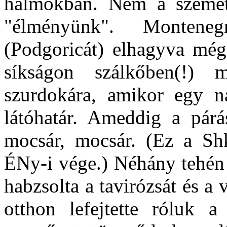
halmokban. Nem a szemét 
"élményünk". Montene
(Podgoricát) elhagyva még 
síkságon szálkőben(!) 
szurdokára, amikor egy n
látóhatár. Ameddig a párá
mocsár, mocsár. (Ez a Shk
ÉNy-i vége.) Néhány tehén 
habzsolta a tavirózsát és a
otthon lefejtette róluk a 