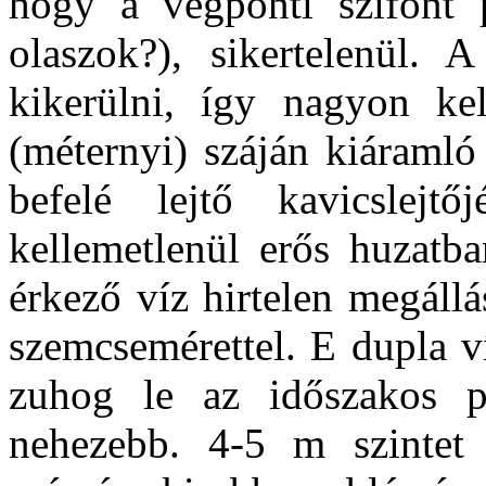
hogy a végponti szifont p
olaszok?), sikertelenül. 
kikerülni, így nagyon ke
(méternyi) száján kiáramló
befelé lejtő kavicslej
kellemetlenül erős huzatba
érkező víz hirtelen megállá
szemcsemérettel. E dupla v
zuhog le az időszakos p
nehezebb. 4-5 m szintet k