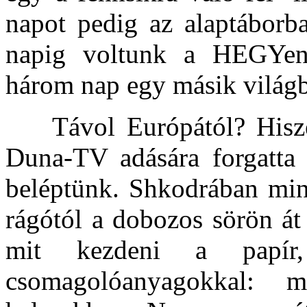
napot pedig az alaptáborb
napig voltunk a HEGYen
három nap egy másik világ
Távol Európától? Hisze
Duna-TV adására forgatta 
beléptünk. Shkodrában min
rágótól a dobozos sörön á
mit kezdeni a papí
csomagolóanyagokkal: