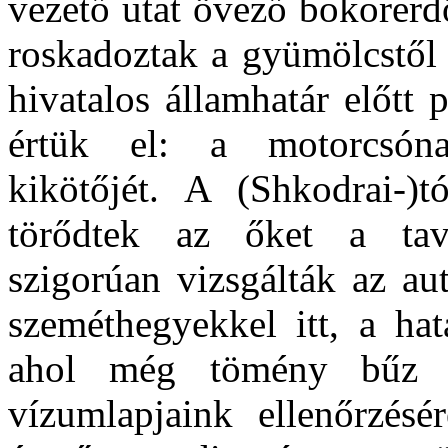
vezető utat övező bokorerd
roskadoztak a gyümölcstől 
hivatalos államhatár előtt 
értük el: a motorcsón
kikötőjét. A (Shkodrai-)
törődtek az őket a tav
szigorúan vizsgálták az au
szeméthegyekkel itt, a hat
ahol még tömény bűz i
vízumlapjaink ellenőrzésé