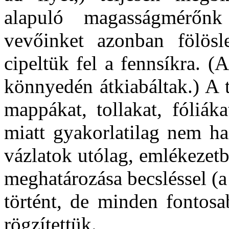
alapuló magasságmérőnk
vevőinket azonban fölösl
cipeltük fel a fennsíkra. 
könnyedén átkiabáltak.) A t
mappákat, tollakat, fóliák
miatt gyakorlatilag nem ha
vázlatok utólag, emlékezet
meghatározása becsléssel (a
történt, de minden fontos
rögzítettük.