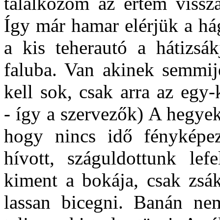
találkozom az értem vissza
Így már hamar elérjük a há
a kis teherautó a hátizsák
faluba. Van akinek semmije
kell sok, csak arra az egy-
- így a szervezők) A hegye
hogy nincs idő fényképez
hívott, száguldottunk lef
kiment a bokája, csak zsák
lassan bicegni. Banán ne